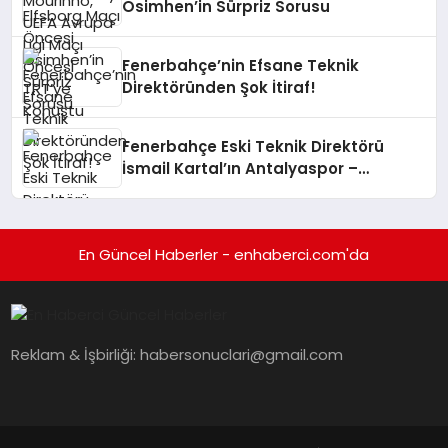
Osimhen’in Sürpriz Sorusu
Fenerbahçe’nin Efsane Teknik
Direktöründen Şok İtiraf!
Fenerbahçe Eski Teknik Direktörü
İsmail Kartal’ın Antalyaspor –
Galatasaray Maçındaki Sosyal
Medya Paylaşımı Tartışma Yarattı
En Güncel Haberler - enhaberci.com'da
Reklam & İşbirliği:
habersonuclari@gmail.com