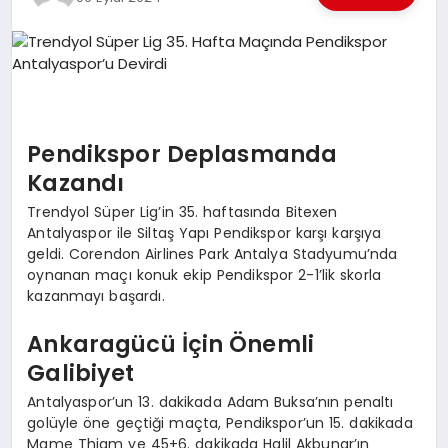
EKONOMI
EĞITIM
SIYASET
Pendikspor Deplasmanda
Kazandı
Trendyol Süper Lig’in 35. haftasında Bitexen
Antalyaspor ile Siltaş Yapı Pendikspor karşı karşıya
geldi. Corendon Airlines Park Antalya Stadyumu’nda
oynanan maçı konuk ekip Pendikspor 2-1’lik skorla
kazanmayı başardı.
Ankaragücü İçin Önemli
Galibiyet
Antalyaspor’un 13. dakikada Adam Buksa’nın penaltı
golüyle öne geçtiği maçta, Pendikspor’un 15. dakikada
Mame Thiam ve 45+6. dakikada Halil Akbunar’ın