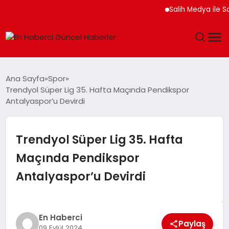
Salih Medya ile Sos
GÜNDEM
Ana Sayfa
Spor
Trendyol Süper Lig 35. Hafta Maçında Pendikspor
SPOR
Antalyaspor’u Devirdi
SAĞLIK
Trendyol Süper Lig 35. Hafta
TEKNOLOJI
Maçında Pendikspor
Antalyaspor’u Devirdi
MAGAZIN
DÜNYA
En Haberci
Paylaş
09 Eylül 2024