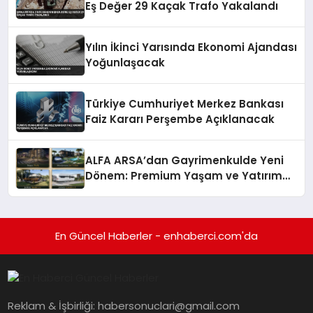
Eş Değer 29 Kaçak Trafo Yakalandı
Yılın İkinci Yarısında Ekonomi Ajandası
Yoğunlaşacak
Türkiye Cumhuriyet Merkez Bankası
Faiz Kararı Perşembe Açıklanacak
ALFA ARSA’dan Gayrimenkulde Yeni
Dönem: Premium Yaşam ve Yatırım
Fırsatları Bir Arada
En Güncel Haberler - enhaberci.com'da
Reklam & İşbirliği:
habersonuclari@gmail.com