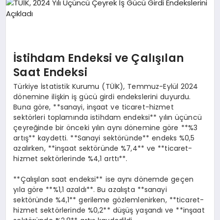
EKONOMI
EĞITIM
SIYASET
İstihdam Endeksi ve Çalışılan
Saat Endeksi
Türkiye İstatistik Kurumu (TÜİK), Temmuz-Eylül 2024
dönemine ilişkin iş gücü girdi endekslerini duyurdu.
Buna göre, **sanayi, inşaat ve ticaret-hizmet
sektörleri toplamında istihdam endeksi** yılın üçüncü
çeyreğinde bir önceki yılın aynı dönemine göre **%3
artış** kaydetti. **Sanayi sektöründe** endeks %0,5
azalırken, **inşaat sektöründe %7,4** ve **ticaret-
hizmet sektörlerinde %4,1 arttı**.
**Çalışılan saat endeksi** ise aynı dönemde geçen
yıla göre **%1,1 azaldı**. Bu azalışta **sanayi
sektöründe %4,1** gerileme gözlemlenirken, **ticaret-
hizmet sektörlerinde %0,2** düşüş yaşandı ve **inşaat