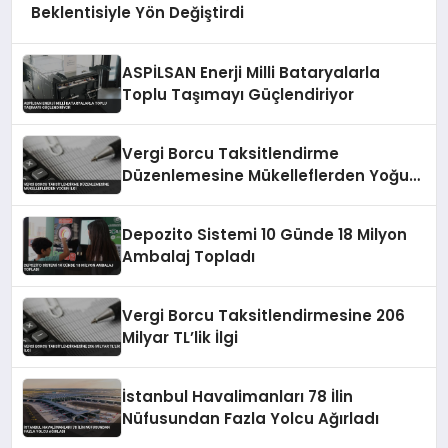
Beklentisiyle Yön Değiştirdi
ASPİLSAN Enerji Milli Bataryalarla
Toplu Taşımayı Güçlendiriyor
Vergi Borcu Taksitlendirme
Düzenlemesine Mükelleflerden Yoğun
İlgi
Depozito Sistemi 10 Günde 18 Milyon
Ambalaj Topladı
Vergi Borcu Taksitlendirmesine 206
Milyar TL’lik İlgi
İstanbul Havalimanları 78 İlin
Nüfusundan Fazla Yolcu Ağırladı