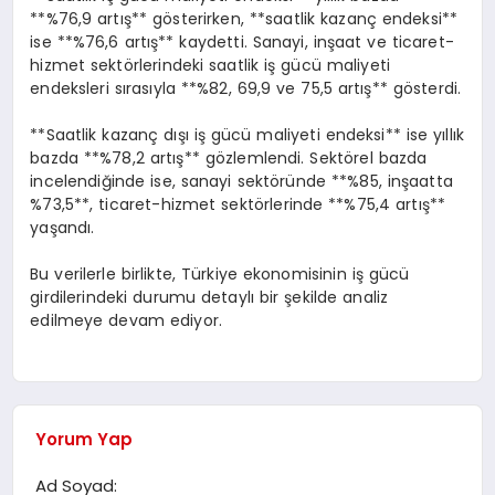
**%76,9 artış** gösterirken, **saatlik kazanç endeksi**
ise **%76,6 artış** kaydetti. Sanayi, inşaat ve ticaret-
hizmet sektörlerindeki saatlik iş gücü maliyeti
endeksleri sırasıyla **%82, 69,9 ve 75,5 artış** gösterdi.
**Saatlik kazanç dışı iş gücü maliyeti endeksi** ise yıllık
bazda **%78,2 artış** gözlemlendi. Sektörel bazda
incelendiğinde ise, sanayi sektöründe **%85, inşaatta
%73,5**, ticaret-hizmet sektörlerinde **%75,4 artış**
yaşandı.
Bu verilerle birlikte, Türkiye ekonomisinin iş gücü
girdilerindeki durumu detaylı bir şekilde analiz
edilmeye devam ediyor.
Yorum Yap
Ad Soyad: