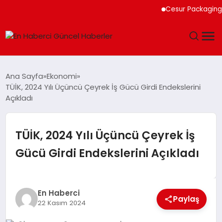
Cesur Packaging, Mısı
GÜNDEM
Ana Sayfa
Ekonomi
TÜİK, 2024 Yılı Üçüncü Çeyrek İş Gücü Girdi Endekslerini
SPOR
Açıkladı
SAĞLIK
TÜİK, 2024 Yılı Üçüncü Çeyrek İş
TEKNOLOJI
Gücü Girdi Endekslerini Açıkladı
MAGAZIN
En Haberci
DÜNYA
Paylaş
22 Kasım 2024