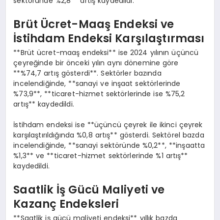
sektöründe %2,8** artış kaydedildi.
Brüt Ücret-Maaş Endeksi ve
İstihdam Endeksi Karşılaştırması
**Brüt ücret-maaş endeksi** ise 2024 yılının üçüncü
çeyreğinde bir önceki yılın aynı dönemine göre
**%74,7 artış gösterdi**. Sektörler bazında
incelendiğinde, **sanayi ve inşaat sektörlerinde
%73,9**, **ticaret-hizmet sektörlerinde ise %75,2
artış** kaydedildi.
İstihdam endeksi ise **üçüncü çeyrek ile ikinci çeyrek
karşılaştırıldığında %0,8 artış** gösterdi. Sektörel bazda
incelendiğinde, **sanayi sektöründe %0,2**, **inşaatta
%1,3** ve **ticaret-hizmet sektörlerinde %1 artış**
kaydedildi.
Saatlik İş Gücü Maliyeti ve
Kazanç Endeksleri
**Saatlik iş gücü maliyeti endeksi** yıllık bazda