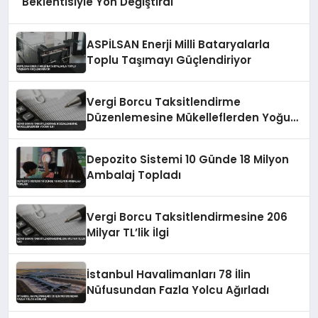
Beklentisiyle Yön Değiştirdi
ASPİLSAN Enerji Milli Bataryalarla
Toplu Taşımayı Güçlendiriyor
Vergi Borcu Taksitlendirme
Düzenlemesine Mükelleflerden Yoğun
İlgi
Depozito Sistemi 10 Günde 18 Milyon
Ambalaj Topladı
Vergi Borcu Taksitlendirmesine 206
Milyar TL’lik İlgi
İstanbul Havalimanları 78 İlin
Nüfusundan Fazla Yolcu Ağırladı