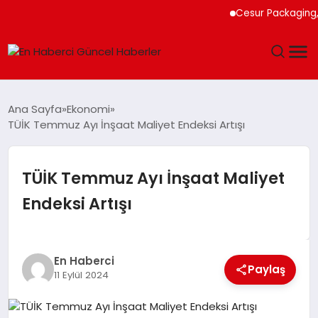
Cesur Packaging, Mısı
GÜNDEM
Ana Sayfa
Ekonomi
TÜİK Temmuz Ayı İnşaat Maliyet Endeksi Artışı
SPOR
SAĞLIK
TÜİK Temmuz Ayı İnşaat Maliyet
Endeksi Artışı
TEKNOLOJI
MAGAZIN
En Haberci
Paylaş
11 Eylül 2024
DÜNYA