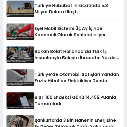
Türkiye Hububat İhracatında 5.8
Milyar Dolara Ulaştı
Eşel Mobil Sistemi Üç Ay İçinde
Kademeli Olarak Sonlandırılıyor
Bakan Bolat Hollanda’da Türk İş
İnsanlarıyla Buluştu İhracatın Yüzde
43’ü AB’ye
Türkiye’de Otomobil Satışları Yarıdan
Fazla Hibrit ve Elektrikliye Döndü
BIST 100 Endeksi Günü 14.455 Puanla
Tamamladı
Şanlıurfa’da 3 Bin Hanenin Enerjisine
Eş Değer 29 Kaçak Trafo Yakalandı