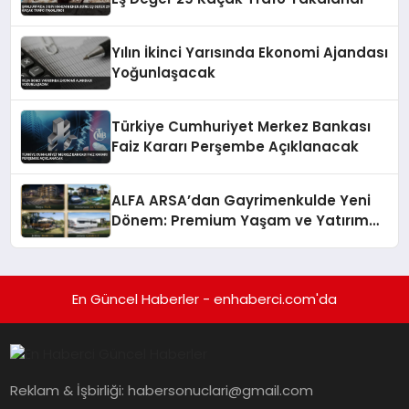
Yılın İkinci Yarısında Ekonomi Ajandası
Yoğunlaşacak
Türkiye Cumhuriyet Merkez Bankası
Faiz Kararı Perşembe Açıklanacak
ALFA ARSA’dan Gayrimenkulde Yeni
Dönem: Premium Yaşam ve Yatırım
Fırsatları Bir Arada
En Güncel Haberler - enhaberci.com'da
Reklam & İşbirliği:
habersonuclari@gmail.com