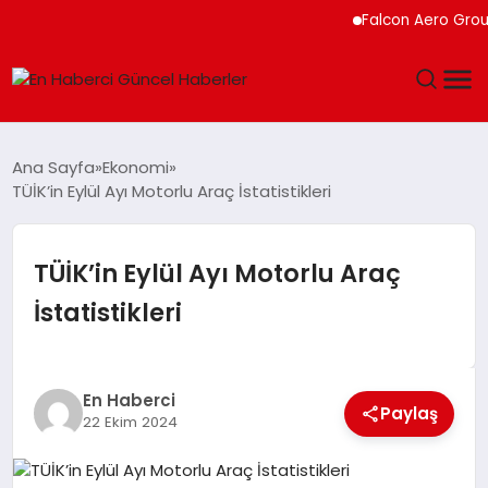
Falcon Aero Group, Kür
GÜNDEM
Ana Sayfa
Ekonomi
TÜİK’in Eylül Ayı Motorlu Araç İstatistikleri
SPOR
SAĞLIK
TÜİK’in Eylül Ayı Motorlu Araç
İstatistikleri
TEKNOLOJI
MAGAZIN
En Haberci
Paylaş
22 Ekim 2024
DÜNYA