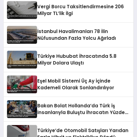
Vergi Borcu Taksitlendirmesine 206
Milyar TL’lik İlgi
İstanbul Havalimanları 78 İlin
Nüfusundan Fazla Yolcu Ağırladı
Türkiye Hububat İhracatında 5.8
Milyar Dolara Ulaştı
Eşel Mobil Sistemi Üç Ay İçinde
Kademeli Olarak Sonlandırılıyor
Bakan Bolat Hollanda’da Türk İş
İnsanlarıyla Buluştu İhracatın Yüzde
43’ü AB’ye
Türkiye’de Otomobil Satışları Yarıdan