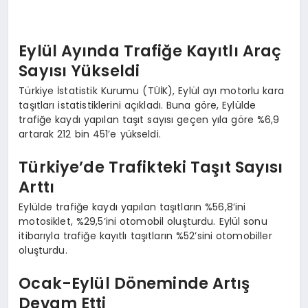
EKONOMI
EĞITIM
Eylül Ayında Trafiğe Kayıtlı Araç
Sayısı Yükseldi
SIYASET
Türkiye İstatistik Kurumu (TÜİK), Eylül ayı motorlu kara
taşıtları istatistiklerini açıkladı. Buna göre, Eylülde
trafiğe kaydı yapılan taşıt sayısı geçen yıla göre %6,9
artarak 212 bin 451’e yükseldi.
Türkiye’de Trafikteki Taşıt Sayısı
Arttı
Eylülde trafiğe kaydı yapılan taşıtların %56,8’ini
motosiklet, %29,5’ini otomobil oluşturdu. Eylül sonu
itibarıyla trafiğe kayıtlı taşıtların %52’sini otomobiller
oluşturdu.
Ocak-Eylül Döneminde Artış
Devam Etti