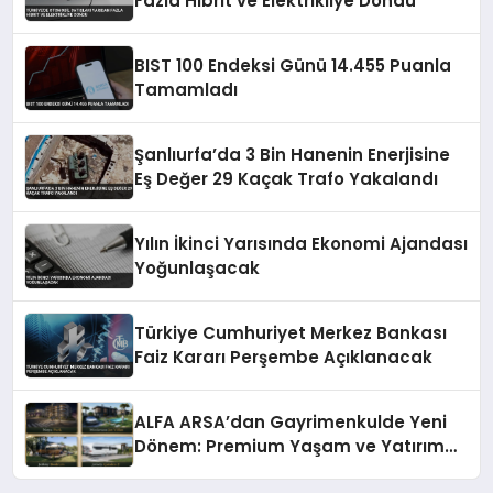
Fazla Hibrit ve Elektrikliye Döndü
BIST 100 Endeksi Günü 14.455 Puanla
Tamamladı
Şanlıurfa’da 3 Bin Hanenin Enerjisine
Eş Değer 29 Kaçak Trafo Yakalandı
Yılın İkinci Yarısında Ekonomi Ajandası
Yoğunlaşacak
Türkiye Cumhuriyet Merkez Bankası
Faiz Kararı Perşembe Açıklanacak
ALFA ARSA’dan Gayrimenkulde Yeni
Dönem: Premium Yaşam ve Yatırım
Fırsatları Bir Arada