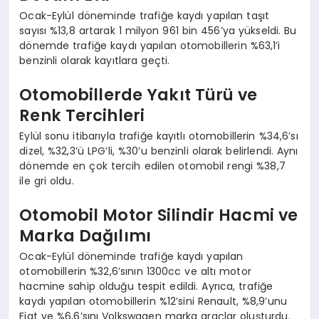
Ocak-Eylül döneminde trafiğe kaydı yapılan taşıt
sayısı %13,8 artarak 1 milyon 961 bin 456’ya yükseldi. Bu
dönemde trafiğe kaydı yapılan otomobillerin %63,1’i
benzinli olarak kayıtlara geçti.
Otomobillerde Yakıt Türü ve
Renk Tercihleri
Eylül sonu itibarıyla trafiğe kayıtlı otomobillerin %34,6’sı
dizel, %32,3’ü LPG’li, %30’u benzinli olarak belirlendi. Aynı
dönemde en çok tercih edilen otomobil rengi %38,7
ile gri oldu.
Otomobil Motor Silindir Hacmi ve
Marka Dağılımı
Ocak-Eylül döneminde trafiğe kaydı yapılan
otomobillerin %32,6’sının 1300cc ve altı motor
hacmine sahip olduğu tespit edildi. Ayrıca, trafiğe
kaydı yapılan otomobillerin %12’sini Renault, %8,9’unu
Fiat ve %6,6’sını Volkswagen marka araçlar oluşturdu.