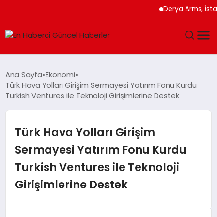
Derya Arms, İstanbul P
GÜNDEM
Ana Sayfa
Ekonomi
Türk Hava Yolları Girişim Sermayesi Yatırım Fonu Kurdu
SPOR
Turkish Ventures ile Teknoloji Girişimlerine Destek
SAĞLIK
Türk Hava Yolları Girişim
TEKNOLOJI
Sermayesi Yatırım Fonu Kurdu
Turkish Ventures ile Teknoloji
MAGAZIN
Girişimlerine Destek
DÜNYA