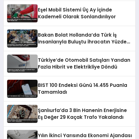
Eşel Mobil Sistemi Üç Ay İçinde
Kademeli Olarak Sonlandırılıyor
Bakan Bolat Hollanda’da Türk İş
İnsanlarıyla Buluştu İhracatın Yüzde
43’ü AB’ye
Türkiye’de Otomobil Satışları Yarıdan
Fazla Hibrit ve Elektrikliye Döndü
BIST 100 Endeksi Günü 14.455 Puanla
Tamamladı
Şanlıurfa’da 3 Bin Hanenin Enerjisine
Eş Değer 29 Kaçak Trafo Yakalandı
Yılın İkinci Yarısında Ekonomi Ajandası