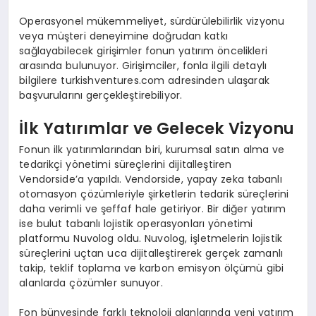
Operasyonel mükemmeliyet, sürdürülebilirlik vizyonu
veya müşteri deneyimine doğrudan katkı
sağlayabilecek girişimler fonun yatırım öncelikleri
arasında bulunuyor. Girişimciler, fonla ilgili detaylı
bilgilere turkishventures.com adresinden ulaşarak
başvurularını gerçekleştirebiliyor.
İlk Yatırımlar ve Gelecek Vizyonu
Fonun ilk yatırımlarından biri, kurumsal satın alma ve
tedarikçi yönetimi süreçlerini dijitalleştiren
Vendorside’a yapıldı. Vendorside, yapay zeka tabanlı
otomasyon çözümleriyle şirketlerin tedarik süreçlerini
daha verimli ve şeffaf hale getiriyor. Bir diğer yatırım
ise bulut tabanlı lojistik operasyonları yönetimi
platformu Nuvolog oldu. Nuvolog, işletmelerin lojistik
süreçlerini uçtan uca dijitalleştirerek gerçek zamanlı
takip, teklif toplama ve karbon emisyon ölçümü gibi
alanlarda çözümler sunuyor.
Fon bünyesinde farklı teknoloji alanlarında yeni yatırım