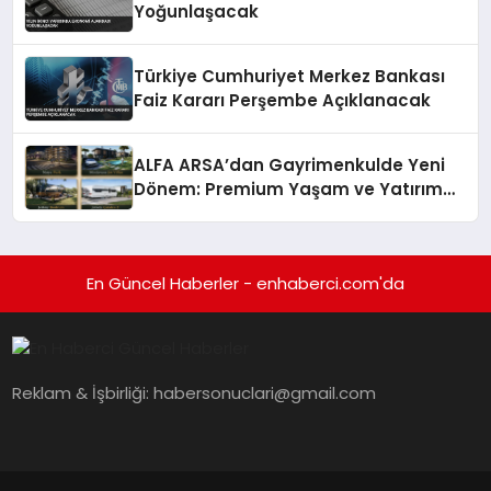
Yoğunlaşacak
Türkiye Cumhuriyet Merkez Bankası
Faiz Kararı Perşembe Açıklanacak
ALFA ARSA’dan Gayrimenkulde Yeni
Dönem: Premium Yaşam ve Yatırım
Fırsatları Bir Arada
En Güncel Haberler - enhaberci.com'da
Reklam & İşbirliği:
habersonuclari@gmail.com