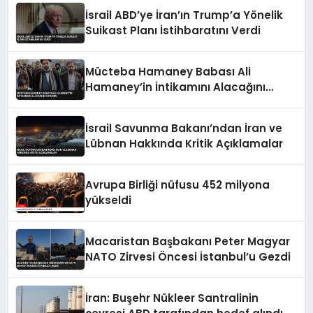
İsrail ABD’ye İran’ın Trump’a Yönelik
Suikast Planı İstihbaratını Verdi
Mücteba Hamaney Babası Ali
Hamaney’in İntikamını Alacağını
Duyurdu
İsrail Savunma Bakanı’ndan İran ve
Lübnan Hakkında Kritik Açıklamalar
Avrupa Birliği nüfusu 452 milyona
yükseldi
Macaristan Başbakanı Peter Magyar
NATO Zirvesi Öncesi İstanbul’u Gezdi
İran: Buşehr Nükleer Santralinin