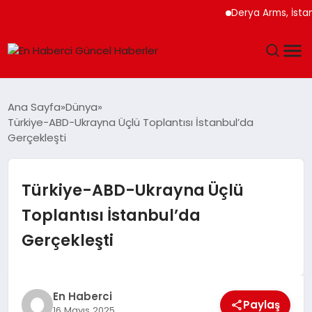
Derya Arms, İstanbul P
GÜNDEM
Ana Sayfa
Dünya
Türkiye-ABD-Ukrayna Üçlü Toplantısı İstanbul’da
SPOR
Gerçekleşti
SAĞLIK
Türkiye-ABD-Ukrayna Üçlü
TEKNOLOJI
Toplantısı İstanbul’da
Gerçekleşti
MAGAZIN
DÜNYA
En Haberci
Paylaş
16 Mayıs 2025