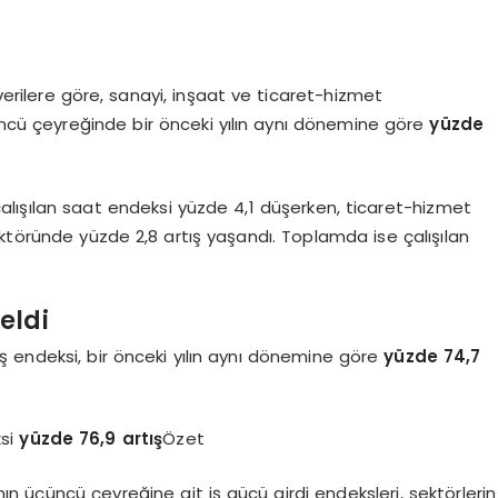
ı
verilere göre, sanayi, inşaat ve ticaret-hizmet
üncü çeyreğinde bir önceki yılın aynı dönemine göre
yüzde
ışılan saat endeksi yüzde 4,1 düşerken, ticaret-hizmet
ktöründe yüzde 2,8 artış yaşandı. Toplamda ise çalışılan
eldi
 endeksi, bir önceki yılın aynı dönemine göre
yüzde 74,7
ksi
yüzde 76,9 artış
Özet
ının üçüncü çeyreğine ait iş gücü girdi endeksleri, sektörlerin