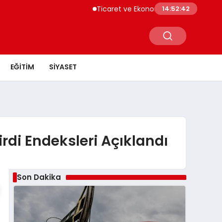
Ticaret ve Ekonomik Kulübü Genel Başka
14:52:42
EĞITIM
SIYASET
rdi Endeksleri Açıklandı
Son Dakika