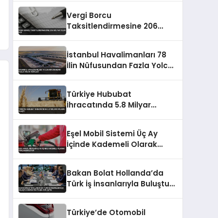
Vergi Borcu
Taksitlendirmesine 206
Milyar TL’lik İlgi
İstanbul Havalimanları 78
İlin Nüfusundan Fazla Yolcu
Ağırladı
Türkiye Hububat
İhracatında 5.8 Milyar
Dolara Ulaştı
Eşel Mobil Sistemi Üç Ay
İçinde Kademeli Olarak
Sonlandırılıyor
Bakan Bolat Hollanda’da
Türk İş İnsanlarıyla Buluştu
İhracatın Yüzde 43’ü AB’ye
Türkiye’de Otomobil