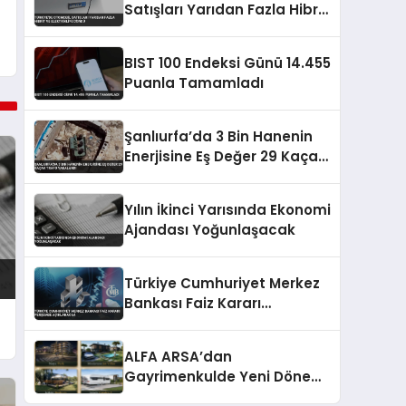
Satışları Yarıdan Fazla Hibrit
ve Elektrikliye Döndü
BIST 100 Endeksi Günü 14.455
Puanla Tamamladı
Şanlıurfa’da 3 Bin Hanenin
Enerjisine Eş Değer 29 Kaçak
Trafo Yakalandı
Yılın İkinci Yarısında Ekonomi
Ajandası Yoğunlaşacak
Türkiye Cumhuriyet Merkez
Bankası Faiz Kararı
Perşembe Açıklanacak
n
ALFA ARSA’dan
Gayrimenkulde Yeni Dönem:
Premium Yaşam ve Yatırım