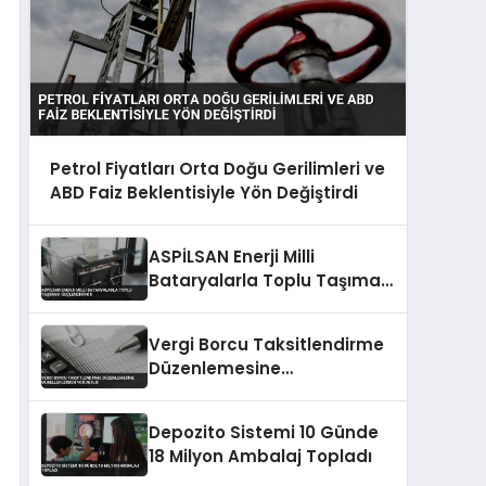
Petrol Fiyatları Orta Doğu Gerilimleri ve
ABD Faiz Beklentisiyle Yön Değiştirdi
ASPİLSAN Enerji Milli
Bataryalarla Toplu Taşımayı
Güçlendiriyor
Vergi Borcu Taksitlendirme
Düzenlemesine
Mükelleflerden Yoğun İlgi
Depozito Sistemi 10 Günde
18 Milyon Ambalaj Topladı