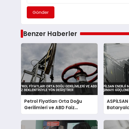
Gönder
Benzer Haberler
Petrol Fiyatları Orta Doğu
ASPİLSAN E
Gerilimleri ve ABD Faiz
Bataryala
Beklentisiyle Yön Değiştirdi
Güçlendir