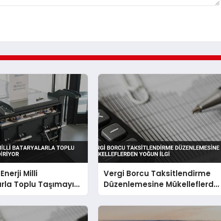
nerji Milli
Vergi Borcu Taksitlendirme
rla Toplu Taşımayı
Düzenlemesine Mükelleflerde
iyor
Yoğun İlgi