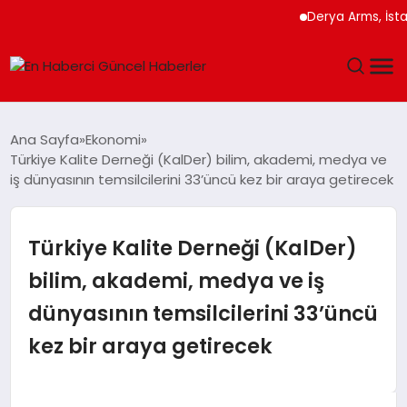
Derya Arms, İstanbul Pr
GÜNDEM
Ana Sayfa
Ekonomi
Türkiye Kalite Derneği (KalDer) bilim, akademi, medya ve
SPOR
iş dünyasının temsilcilerini 33’üncü kez bir araya getirecek
SAĞLIK
Türkiye Kalite Derneği (KalDer)
TEKNOLOJI
bilim, akademi, medya ve iş
dünyasının temsilcilerini 33’üncü
MAGAZIN
kez bir araya getirecek
DÜNYA