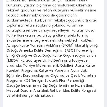
olmaktır. Bu hedefe ulaşmak için “Mükemmellik
kültürünü yaşam biçimine dönüştürerek ülkemizin
rekabet gücünün ve refah düzeyinin yükseltilmesine
katkıda bulunmak” amacı ile çalışmalarını
sürdürmektedir. Türkiye’nin rekabet gücünü artırarak
toplumsal refahı sağlama yolunda kurum ve
kuruluşlara rehber olmayı hedefleyen kuruluş, Ulusal
Kalite Hareketi ile bu anlayışı ülkemizdeki tüm iş
ekosistemine entegre etmek istemektedir. KalDer;
Avrupa Kalite Yönetim Vakfı’nın (EFQM) Ulusal İş birliği
Ortağı, Amerika Kalite Derneği’nin (ASQ) Küresel İş
birliği Ortağı ve Orta Doğu Kalite Organizasyonu’nun
(MEQA) kurucu üyesidir. KalDer’in ana faaliyetleri
arasında; Türkiye Mükemmellik Ödülleri, Ulusal Kalite
Hareketi Programı, Kalite ve Yönetim Alanındaki
Eğitimler, Kurumsallaşma Ölçümü ve Çevik Yönetim
Programı, KOBİ’ler için Stratejik Plan Rehberliği,
Özdeğerlendirme ve Dış Değerlendirme Hizmetleri,
Mevcut Durum Analizleri, Rehberlikler, Kalite Kongresi
ve etkinlikler yer almaktadır.