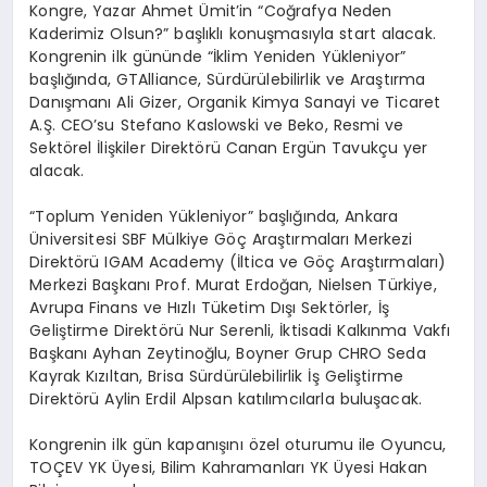
Kongre, Yazar Ahmet Ümit’in “Coğrafya Neden
Kaderimiz Olsun?” başlıklı konuşmasıyla start alacak.
Kongrenin ilk gününde “İklim Yeniden Yükleniyor”
başlığında, GTAlliance, Sürdürülebilirlik ve Araştırma
Danışmanı Ali Gizer, Organik Kimya Sanayi ve Ticaret
A.Ş. CEO’su Stefano Kaslowski ve Beko, Resmi ve
Sektörel İlişkiler Direktörü Canan Ergün Tavukçu yer
alacak.
“Toplum Yeniden Yükleniyor” başlığında, Ankara
Üniversitesi SBF Mülkiye Göç Araştırmaları Merkezi
Direktörü IGAM Academy (İltica ve Göç Araştırmaları)
Merkezi Başkanı Prof. Murat Erdoğan, Nielsen Türkiye,
Avrupa Finans ve Hızlı Tüketim Dışı Sektörler, İş
Geliştirme Direktörü Nur Serenli, İktisadi Kalkınma Vakfı
Başkanı Ayhan Zeytinoğlu, Boyner Grup CHRO Seda
Kayrak Kızıltan, Brisa Sürdürülebilirlik İş Geliştirme
Direktörü Aylin Erdil Alpsan katılımcılarla buluşacak.
Kongrenin ilk gün kapanışını özel oturumu ile Oyuncu,
TOÇEV YK Üyesi, Bilim Kahramanları YK Üyesi Hakan