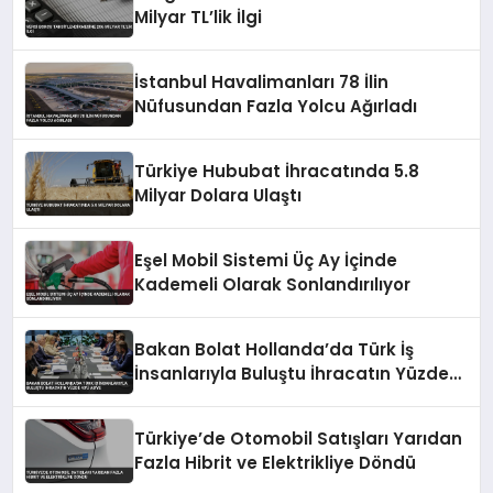
Milyar TL’lik İlgi
İstanbul Havalimanları 78 İlin
Nüfusundan Fazla Yolcu Ağırladı
Türkiye Hububat İhracatında 5.8
Milyar Dolara Ulaştı
Eşel Mobil Sistemi Üç Ay İçinde
Kademeli Olarak Sonlandırılıyor
Bakan Bolat Hollanda’da Türk İş
İnsanlarıyla Buluştu İhracatın Yüzde
43’ü AB’ye
Türkiye’de Otomobil Satışları Yarıdan
Fazla Hibrit ve Elektrikliye Döndü