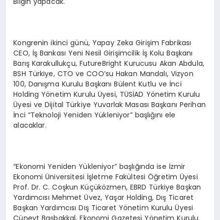
Bilgin yapacak.
Kongrenin ikinci günü, Yapay Zeka Girişim Fabrikası
CEO, İş Bankası Yeni Nesil Girişimcilik İş Kolu Başkanı
Barış Karakullukçu, FutureBright Kurucusu Akan Abdula,
BSH Türkiye, CTO ve COO’su Hakan Mandalı, Vizyon
100, Danışma Kurulu Başkanı Bülent Kutlu ve İnci
Holding Yönetim Kurulu Üyesi, TÜSİAD Yönetim Kurulu
Üyesi ve Dijital Türkiye Yuvarlak Masası Başkanı Perihan
İnci “Teknoloji Yeniden Yükleniyor” başlığını ele
alacaklar.
“Ekonomi Yeniden Yükleniyor” başlığında ise İzmir
Ekonomi Üniversitesi İşletme Fakültesi Öğretim Üyesi
Prof. Dr. C. Coşkun Küçüközmen, EBRD Türkiye Başkan
Yardımcısı Mehmet Üvez, Yaşar Holding, Dış Ticaret
Başkan Yardımcısı Dış Ticaret Yönetim Kurulu Üyesi
Cüneyt Başbakkal, Ekonomi Gazetesi Yönetim Kurulu