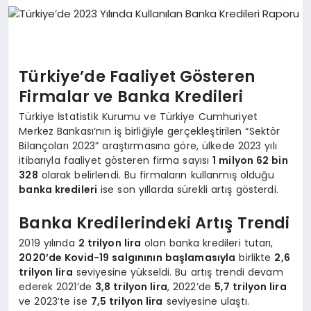
EKONOMI
EĞITIM
Türkiye’de Faaliyet Gösteren
SIYASET
Firmalar ve Banka Kredileri
Türkiye İstatistik Kurumu ve Türkiye Cumhuriyet
Merkez Bankası’nın iş birliğiyle gerçekleştirilen “Sektör
Bilançoları 2023” araştırmasına göre, ülkede 2023 yılı
itibarıyla faaliyet gösteren firma sayısı
1 milyon 62 bin
328
olarak belirlendi. Bu firmaların kullanmış olduğu
banka kredileri
ise son yıllarda sürekli artış gösterdi.
Banka Kredilerindeki Artış Trendi
2019 yılında
2 trilyon lira
olan banka kredileri tutarı,
2020’de Kovid-19 salgınının başlamasıyla
birlikte
2,6
trilyon lira
seviyesine yükseldi. Bu artış trendi devam
ederek 2021’de
3,8 trilyon lira
, 2022’de
5,7 trilyon lira
ve 2023’te ise
7,5 trilyon lira
seviyesine ulaştı.