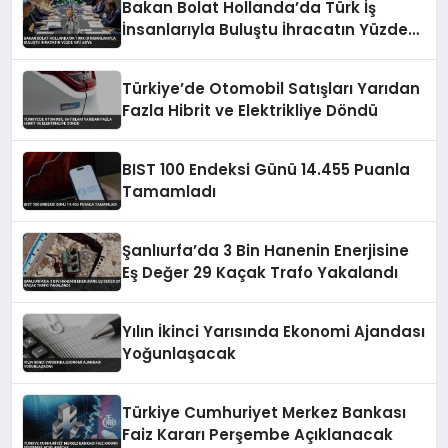
Bakan Bolat Hollanda’da Türk İş
İnsanlarıyla Buluştu İhracatın Yüzde
43’ü AB’ye
Türkiye’de Otomobil Satışları Yarıdan
Fazla Hibrit ve Elektrikliye Döndü
BIST 100 Endeksi Günü 14.455 Puanla
Tamamladı
Şanlıurfa’da 3 Bin Hanenin Enerjisine
Eş Değer 29 Kaçak Trafo Yakalandı
Yılın İkinci Yarısında Ekonomi Ajandası
Yoğunlaşacak
Türkiye Cumhuriyet Merkez Bankası
Faiz Kararı Perşembe Açıklanacak