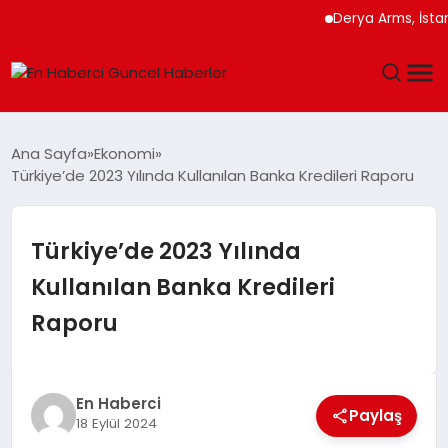
Derya Arms, İstanbul 
GÜNDEM
Ana Sayfa
Ekonomi
Türkiye’de 2023 Yılında Kullanılan Banka Kredileri Raporu
SPOR
SAĞLIK
Türkiye’de 2023 Yılında
Kullanılan Banka Kredileri
TEKNOLOJI
Raporu
MAGAZIN
DÜNYA
En Haberci
Paylaş
18 Eylül 2024