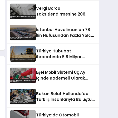
Vergi Borcu
Taksitlendirmesine 206
Milyar TL’lik İlgi
İstanbul Havalimanları 78
İlin Nüfusundan Fazla Yolcu
Ağırladı
Türkiye Hububat
İhracatında 5.8 Milyar
Dolara Ulaştı
Eşel Mobil Sistemi Üç Ay
İçinde Kademeli Olarak
Sonlandırılıyor
Bakan Bolat Hollanda’da
Türk İş İnsanlarıyla Buluştu
İhracatın Yüzde 43’ü AB’ye
Türkiye’de Otomobil