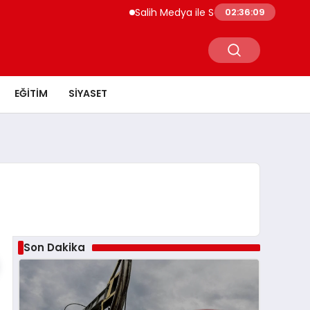
Salih Medya ile Sosyal Medya Profil Yön
02:36:09
EĞITIM
SIYASET
Son Dakika