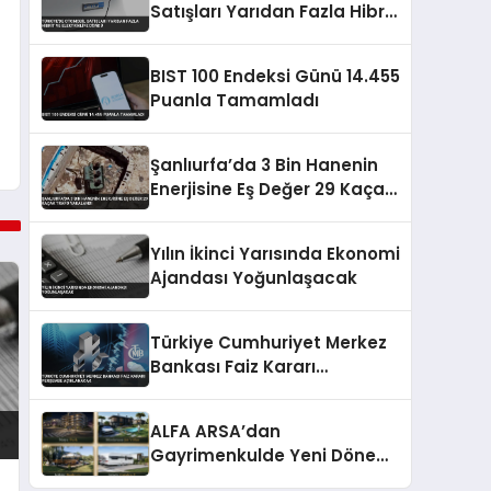
Satışları Yarıdan Fazla Hibrit
ve Elektrikliye Döndü
BIST 100 Endeksi Günü 14.455
Puanla Tamamladı
Şanlıurfa’da 3 Bin Hanenin
Enerjisine Eş Değer 29 Kaçak
Trafo Yakalandı
Yılın İkinci Yarısında Ekonomi
Ajandası Yoğunlaşacak
Türkiye Cumhuriyet Merkez
Bankası Faiz Kararı
Perşembe Açıklanacak
ALFA ARSA’dan
Gayrimenkulde Yeni Dönem:
Premium Yaşam ve Yatırım