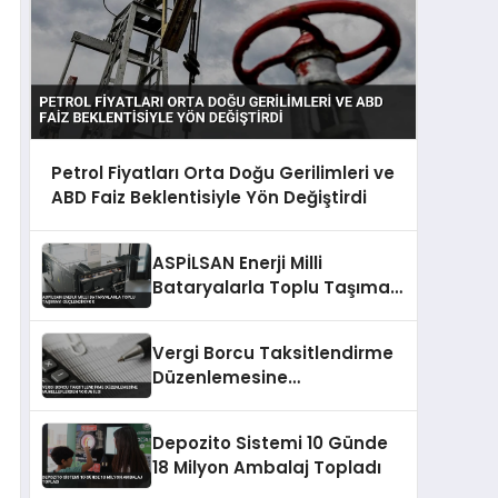
Petrol Fiyatları Orta Doğu Gerilimleri ve
ABD Faiz Beklentisiyle Yön Değiştirdi
ASPİLSAN Enerji Milli
Bataryalarla Toplu Taşımayı
Güçlendiriyor
Vergi Borcu Taksitlendirme
Düzenlemesine
Mükelleflerden Yoğun İlgi
Depozito Sistemi 10 Günde
18 Milyon Ambalaj Topladı