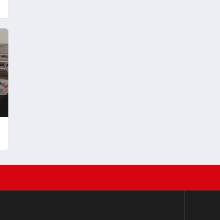
Fırsatları Bir Arada
n