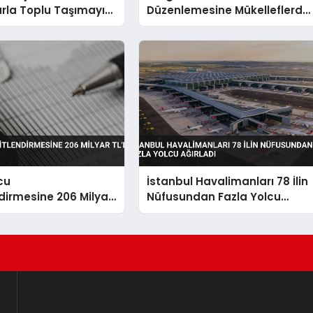
rla Toplu Taşımayı
Düzenlemesine Mükelleflerde
iyor
Yoğun İlgi
cu
İstanbul Havalimanları 78 İlin
dirmesine 206 Milyar
Nüfusundan Fazla Yolcu
Ağırladı