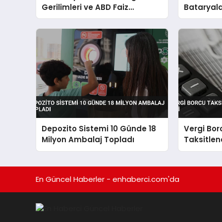
Gerilimleri ve ABD Faiz
Bataryala
Beklentisiyle Yön Değiştirdi
Güçlendir
Depozito Sistemi 10 Günde 18
Vergi Bor
Milyon Ambalaj Topladı
Taksitlen
TL’lik İlgi
En Güncel Haberler - enhaberci.com'da