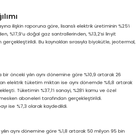
ğılımı
a ilişkin raporuna göre, lisanslı elektrik üretiminin %25’i
den, %17,9’u doğal gaz santrallerinden, %13,2’si linyit
 gerçekleştirildi. Bu kaynakları sırasıyla biyokütle, jeotermal,
nda bir önceki yılın aynı dönemine göre %10,9 artarak 26
an elektrik tüketim miktarı ise aynı dönemde %6,8 artarak
leşti. Tüketimin %37,1’i sanayi, %28’i kamu ve özel
 mesken aboneleri tarafından gerçekleştirildi.
ayı ise %7,3 olarak kaydedildi.
ki yılın aynı dönemine göre %1,8 artarak 50 milyon 95 bin