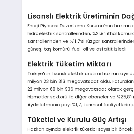
Lisanslı Elektrik Üretiminin Da
Enerji Piyasası Düzenleme Kurumu’nun haziran ayın
hidroelektrik santrallerinden, %21,8’i ithal kömür
santrallerinden ve %11,7’si rüzgar santrallerinden
güneş, taş kömürü, fuel-oil ve asfaltit izledi.
Elektrik Tüketim Miktarı
Türkiye’nin lisanslı elektrik üretimi haziran ayı
milyon 23 bin 313 megavatsaat oldu. Faturalan
22 milyon 68 bin 936 megavatsaat olarak gerçek
hizmetler sektörü ile diğer aboneler ve %25,8’i
Aydınlatmanın payı %1,7, tarımsal faaliyetlerin p
Tüketici ve Kurulu Güç Artışı
Haziran ayında elektrik tüketici sayısı bir önce