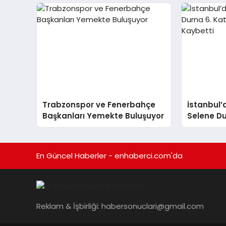
Trabzonspor ve Fenerbahçe
İstanbul’
Başkanları Yemekte Buluşuyor
Selene Du
Düşerek H
En Güncel Haberler - enhaberci.com'da
Reklam & İşbirliği:
habersonuclari@gmail.com