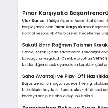
Pınar Karşıyaka Başantrenörü
Ufuk Sarıca
, Türkiye Sigorta Basketbol Süper L
karşılaşacak olan
Pınar Karşıyaka
‘nın başantr
normal sezonu ilk 4’te bitirerek hedeflerine ulaştı
Sakatlıklara Rağmen Takımın Karak
Sarıca, sezon içinde sakatlıkların zorladığını 
koyduğunu vurguladı. Özellikle pivotları
Vernon
kısıtlandığını ancak oyuncuların karakter gösterd
Saha Avantajı ve Play-Off Hazırlıkla
Başantrenör, 6 maçta sadece 1 yenilgi aldıkların
bitirdiklerini kaydetti. Sarıca, play-off öncesi 
kadroya sahip bir ekip olduğunu belirtti.
Fenerbahçe Beko ve Ergin At