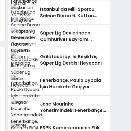
İstanbul’da Milli Sporcu
Selene Durna 6. Kattan
Düşerek Hayatını Kaybetti
Süper Lig Devlerinden
Cumhuriyet Bayramı
Kutlama Mesajları
Galatasaray ile Beşiktaş
Süper Lig Derbisi Heyecanı
Fenerbahçe, Paulo Dybala
İçin Harekete Geçiyor
Jose Mourinho
Yönetimindeki Fenerbahçe,
Bodrum FK’yi Ağırlıyor
ESPN Kameramanının Etik