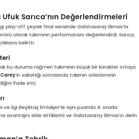
 Ufuk Sarıca’nın Değerlendirmeleri
igi play-off çeyrek final serisinde Galatasaray Ekmas’la
enörü olarak takımının performansını değerlendirdi. Sarıca,
klarını belirtti.
teri
ancak bu duruma rağmen takımının büyük bir karakter ortaya
 Carey
‘in sakatlığı sonrasında takımın atletizminin
iğini ifade etti.
rı
ı ve ligi Beşiktaş Emlakjet’le aynı puanda 4. sırada
saha avantajını elde ettiklerini ve Galatasaray Ekmas’ın derin
aman’a Tebrik