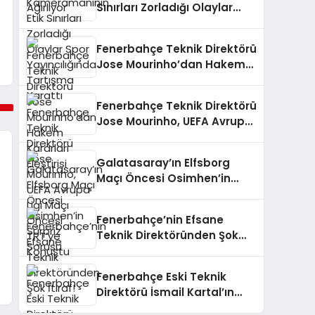
Sınırları Zorladığı Olaylar
Spor Yayıncılığında
Tartışma Yarattı
Fenerbahçe Teknik Direktörü
Jose Mourinho’dan Hakem
Kararları Eleştirisi
Fenerbahçe Teknik Direktörü
Jose Mourinho, UEFA Avrupa
Ligi Maçı Öncesi TRT’ye
Konuştu
Galatasaray’ın Elfsborg
Maçı Öncesi Osimhen’in
Sürpriz Sorusu
Fenerbahçe’nin Efsane
Teknik Direktöründen Şok
İtiraf!
Fenerbahçe Eski Teknik
Direktörü İsmail Kartal’ın
Antalyaspor – Galatasaray