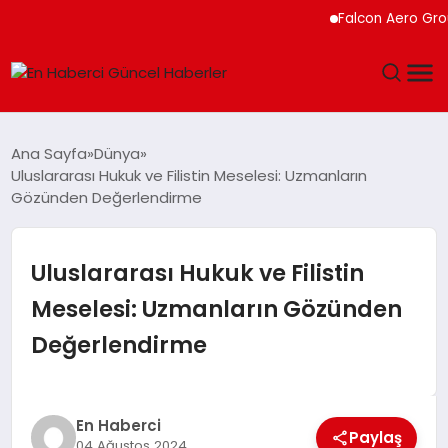
Falcon Aero Group, Kür
GÜNDEM
Ana Sayfa
Dünya
Uluslararası Hukuk ve Filistin Meselesi: Uzmanların
SPOR
Gözünden Değerlendirme
SAĞLIK
Uluslararası Hukuk ve Filistin
TEKNOLOJI
Meselesi: Uzmanların Gözünden
Değerlendirme
MAGAZIN
DÜNYA
En Haberci
Paylaş
04 Ağustos 2024