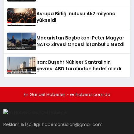
Avrupa Birliği nüfusu 452 milyona
yükseldi
Macaristan Başbakanı Peter Magyar
NATO Zirvesi Öncesi İstanbul’u Gezdi
İran: Buşehr Nükleer Santralinin
çevresi ABD tarafından hedef alındı
En Güncel Haberler - enhaberci.com'da
Reklam & İşbirliği:
habersonuclari@gmail.com