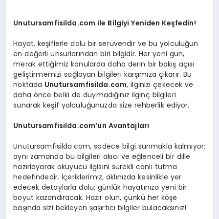
EKONOMI
Unutursamfisilda.com ile Bilgiyi Yeniden Keşfedin!
EĞITIM
Hayat, keşiflerle dolu bir serüvendir ve bu yolculuğun
SIYASET
en değerli unsurlarından biri bilgidir. Her yeni gün,
merak ettiğimiz konularda daha derin bir bakış açısı
geliştirmemizi sağlayan bilgileri karşımıza çıkarır. Bu
noktada
Unutursamfisilda.com
, ilginizi çekecek ve
daha önce belki de duymadığınız ilginç bilgileri
sunarak keşif yolculuğunuzda size rehberlik ediyor.
Unutursamfisilda.com’un Avantajları
Unutursamfisilda.com, sadece bilgi sunmakla kalmıyor;
aynı zamanda bu bilgileri akıcı ve eğlenceli bir dille
hazırlayarak okuyucu ilgisini sürekli canlı tutma
hedefindedir. İçeriklerimiz, aklınızda kesinlikle yer
edecek detaylarla dolu; günlük hayatınıza yeni bir
boyut kazandıracak. Hazır olun, çünkü her köşe
başında sizi bekleyen şaşırtıcı bilgiler bulacaksınız!