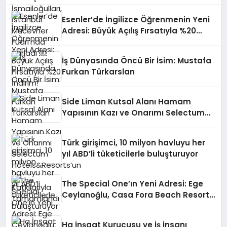
Fuarı’nda Parladı ￼
Esenler’de İngilizce Öğrenmenin Yeni
Adresi: Büyük Açılış Fırsatıyla %20
İndirim!
İş Dünyasında Öncü Bir İsim: Mustafa
Furkan Türkarslan
Side Liman Kutsal Alanı Hamam
Yapısının Kazı ve Onarımı Selectum
Hotels&Resorts’un da Katkılarıyla
Tamamlandı
Türk girişimci, 10 milyon havluyu her
yıl ABD’li tüketicilerle buluşturuyor
The Special One’ın Yeni Adresi: Ege
Ceylanoğlu, Casa Fora Beach Resort
Hotel’i Zirveye Taşımaya Geliyor!
Ha İnşaat Kurucusu ve İş İnsanı