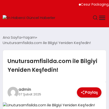
Cesur Packaging, Mı
GÜNDEM
Ana Sayfa
Yaşam
Unutursamfisilda.com ile Bilgiyi Yeniden Keşfedin!
SPOR
SAĞLIK
Unutursamfisilda.com ile Bilgiyi
Yeniden Keşfedin!
TEKNOLOJI
MAGAZIN
admin
Paylaş
07 Şubat 2025
DÜNYA