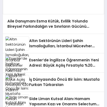
Aile Danışmanı Esma Kütük, Evlilik Yolunda
Bireysel Farkındalığın ve Sınırların Gücünü
Anlatıyor
Altın Sektörünün Lideri Şahin
İsmailoğulları, İstanbul Mücevher
Fuarı’nda Parladı ￼
Esenler’de İngilizce Öğrenmenin Yeni
Adresi: Büyük Açılış Fırsatıyla %20
İndirim!
İş Dünyasında Öncü Bir İsim: Mustafa
Furkan Türkarslan
Side Liman Kutsal Alanı Hamam
Yapısının Kazı ve Onarımı Selectum