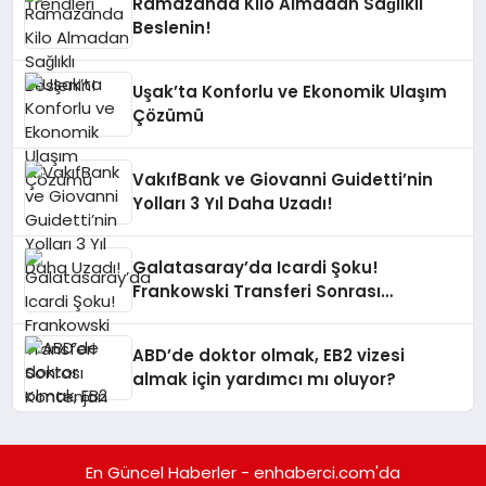
Ramazanda Kilo Almadan Sağlıklı
Beslenin!
Uşak’ta Konforlu ve Ekonomik Ulaşım
Çözümü
VakıfBank ve Giovanni Guidetti’nin
Yolları 3 Yıl Daha Uzadı!
Galatasaray’da Icardi Şoku!
Frankowski Transferi Sonrası
Kontenjan Engeli
ABD’de doktor olmak, EB2 vizesi
almak için yardımcı mı oluyor?
En Güncel Haberler - enhaberci.com'da