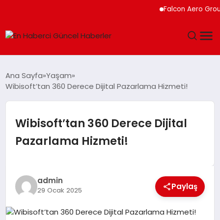
Falcon Aero Group, 
GÜNDEM
Ana Sayfa
Yaşam
Wibisoft’tan 360 Derece Dijital Pazarlama Hizmeti!
SPOR
SAĞLIK
Wibisoft’tan 360 Derece Dijital
Pazarlama Hizmeti!
TEKNOLOJI
MAGAZIN
admin
Paylaş
29 Ocak 2025
DÜNYA