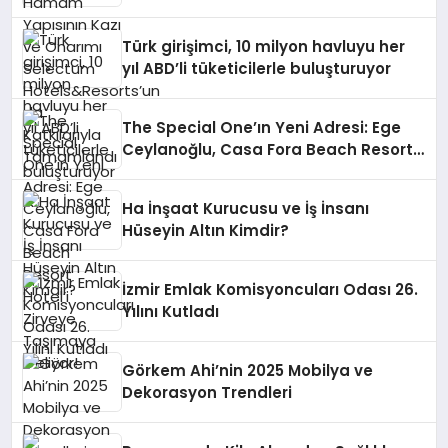
Hotels&Resorts’un da Katkılarıyla
Tamamlandı
Türk girişimci, 10 milyon havluyu her
yıl ABD’li tüketicilerle buluşturuyor
The Special One’ın Yeni Adresi: Ege
Ceylanoğlu, Casa Fora Beach Resort
Hotel’i Zirveye Taşımaya Geliyor!
Ha İnşaat Kurucusu ve İş İnsanı
Hüseyin Altın Kimdir?
İzmir Emlak Komisyoncuları Odası 26.
Yılını Kutladı
Görkem Ahi’nin 2025 Mobilya ve
Dekorasyon Trendleri