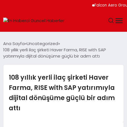
Falcon Aero Group, Kür
GÜNDEM
Ana Sayfa
Uncategorized
108 yıllık yerli ilaç şirketi Haver Farma, RISE with SAP
SPOR
yatırımıyla dijital dönüşüme güçlü bir adım attı
SAĞLIK
108 yıllık yerli ilaç şirketi Haver
TEKNOLOJI
Farma, RISE with SAP yatırımıyla
dijital dönüşüme güçlü bir adım
MAGAZIN
attı
DÜNYA