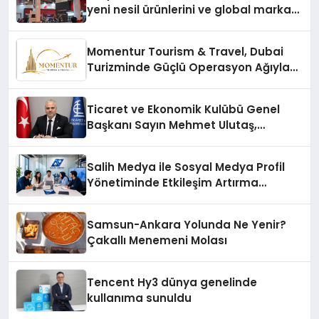
yeni nesil ürünlerini ve global marka
vizyonunu sergiledi
Momentur Tourism & Travel, Dubai
Turizminde Güçlü Operasyon Ağıyla
Fark Yaratıyor
Ticaret ve Ekonomik Kulübü Genel
Başkanı Sayın Mehmet Ulutaş,
ekonomiye dair yaptığı açıklamada
şunları kaydetti:
Salih Medya ile Sosyal Medya Profil
Yönetiminde Etkileşim Artırma
Yöntemleri
Samsun-Ankara Yolunda Ne Yenir?
Çakallı Menemeni Molası
Tencent Hy3 dünya genelinde
kullanıma sunuldu