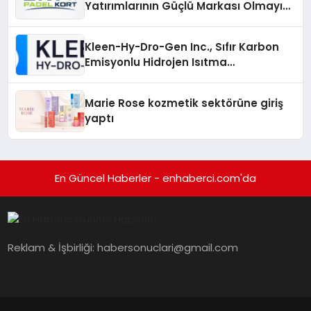
Yatırımlarının Güçlü Markası Olmayı
Sürdürüyor
Kleen-Hy-Dro-Gen Inc., Sıfır Karbon
Emisyonlu Hidrojen Isıtma
Teknolojisinde ISO ve TSSA
Düzenleyici Onaylarını Aldı
Marie Rose kozmetik sektörüne giriş
yaptı
En Güncel Haberler - enhaberci.com'da
Reklam & İşbirliği:
habersonuclari@gmail.com