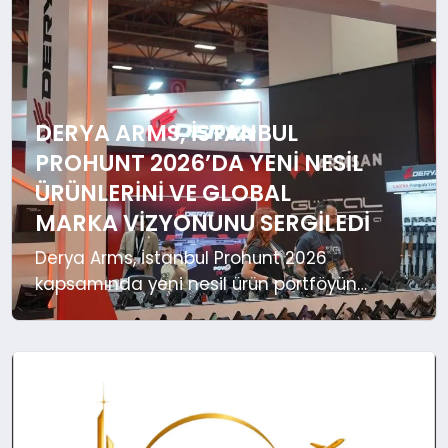
EKONOMI
EĞITIM
SIYASET
DERYA ARMS, İSTANBUL
PROHUNT 2026’DA YENI NESIL
ÜRÜNLERINI VE GLOBAL
MARKA VIZYONUNU SERGILEDI
Derya Arms, İstanbul Prohunt 2026
kapsamında yeni nesil ürün portföyünü
sektör profesyonelleriyle buluştururken;
Türkiye merkezli üretim gücünü,
uluslararası büyüme stratejisini ve
savunma sanayiindeki güçlü konumunu
bir kez daha ortaya koydu. İSTANBUL –
Derya Arms, 3-6 Haziran tarihlerinde