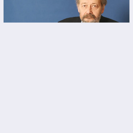
Yunan uzman: Ukrayna savaşı bir ABD projesi
Cowboy English: “İngilizce, küresel ekiplerde
ölçülen bir iş yetkinliğine dönüşüyor”