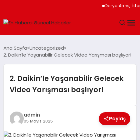
Derya Arms, İstanbul Pro
GÜNDEM
Ana Sayfa
Uncategorized
2. Daikin’le Yaşanabilir Gelecek Video Yarışması başlıyor!
SPOR
SAĞLIK
2. Daikin’le Yaşanabilir Gelecek
Video Yarışması başlıyor!
TEKNOLOJI
MAGAZIN
admin
Paylaş
05 Mayıs 2025
DÜNYA