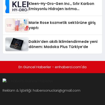
Kleen-Hy-Dro-Gen Inc., Sıfır Karbon
Emisyonlu Hidrojen Isıtma
Teknolojisinde ISO ve TSSA
Düzenleyici Onaylarını Aldı
Marie Rose kozmetik sektörüne giriş
yaptı
Daikin’den akıllı iklimlendirmede yeni
dönem: Madoka Plus Türkiye’de
En Güncel Haberler - enhaberci.com'da
Reklam & İşbirliği:
habersonuclari@gmail.com