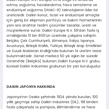
ısıtma, soğutma, havalandırma, hava temizleme ve
endüstriyel soğutma (HVAC-R) teknolojisinin lider bir
üreticisidir. Daikin konut, ticari ve endüstriyel amaçlar
için geniş bir ekipman portföyü ve bakım hizmetlerinin
yanı sıra anahtar teslim çözümler tasarlar, üretir ve
müşterilerine sunar. Daikin Europe N.V. 59‘dan fazla iş
ortaklığında 13 bin 800’ün üzerinde çalışana sahiptir.
Belçika, Çek Cumhuriyeti, Almanya, İtalya, İspanya,
Avusturya, Birleşik Krallık, Türkiye, Birleşik Arap Emirlikleri
ve Suudi Arabistan Krallığı’nda bulunan 14 üretim tesisi
bulunmaktadır. Genel merkezi 50 yılı aşkın bir süredir
Ostend’de (Belçika) bulunan Daikin Europe N.V. grubu,
küresel Daikin Industries grubunun bir yan kuruluşudur.
DAIKIN JAPONYA HAKKINDA
Japonya’nın Osaka şehrinde 1924 yılında kurulan, 100
yıllık geçmişe sahip Daikin Industries (DIL), 98 binden
fazla çalışanıyla ısı pompası, iklimlendirme ve hava