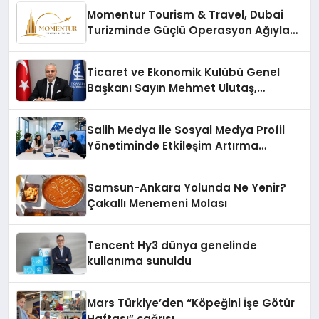
Momentur Tourism & Travel, Dubai
Turizminde Güçlü Operasyon Ağıyla
Fark Yaratıyor
Ticaret ve Ekonomik Kulübü Genel
Başkanı Sayın Mehmet Ulutaş,
ekonomiye dair yaptığı açıklamada
şunları kaydetti:
Salih Medya ile Sosyal Medya Profil
Yönetiminde Etkileşim Artırma
Yöntemleri
Samsun-Ankara Yolunda Ne Yenir?
Çakallı Menemeni Molası
Tencent Hy3 dünya genelinde
kullanıma sunuldu
Mars Türkiye’den “Köpeğini İşe Götür
Haftası” çağrısı