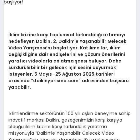
EKONOMI
EĞITIM
SIYASET
İklim krizine karşı toplumsal farkı
ndal
ığı artırmayı
hedefleyen Daikin, 2. Daikin
’
le Yaşanabilir Gelecek
Video Yarış
mas
ı’nı başlatıyor. Katılımcılar, iklim
değişikliğine dair endişelerini ve çözüm
ö
nerilerini
yaratıcı videolarla anlatma şansı buluyor. Daha
sürdürülebilir bir gelecek için sesini duyurmak
isteyenler, 5 Mayıs–25 Ağustos 2025 tarihleri
arasında
“
daikinyarisma.com” adresinden başvuru
yapabilir.
İklimlendirme sektörünün 100 yılı aşkın deneyime sahip
inovatif markası Daikin, gezegenimizin karşı karşıya
olduğu iklim krizine karşı farkındalık yaratma
misyonuyla “Daikin’le Yaşanabilir Gelecek Video
Yarışması”nın ikincisini düzenliyor. Bu özel yarışma,