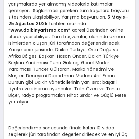
yarışmalarda yer almamış videolarla katılmaları
gerekiyor. Sağlanması gereken tüm koşullara başvuru
sitesinden ulaşılabiliyor. Yarışma başvuruları
, 5 Mayıs–
25 Ağ
ustos 2025
tarihleri arasında
“
www.daikinyarisma.com”
adresi üzerinden online
olarak yapılabiliyor. Tüm başvurular, alanında uzman
isimlerden oluşan jüri tarafından değerlendirilecek.
Yarışmanın jürisinde; Daikin Türkiye, Orta Doğu ve
Afrika Bölgesi Başkanı Hasan Önder, Daikin Türkiye
Başkan Yardımcısı Tuna Gülenç, Genel Müdür
Yardımcısı Tuncer Gülsaran, Marka Yönetimi ve
Müşteri Deneyimi Departman Müdürü Arif Ercan
Dursun gibi Daikin yöneticilerinin yanı sıra; başarılı
tiyatro ve sinema oyuncuları Tülin Özen ve Tansu
Biçer, radyo programcıları Nihat Sırdar ve Güçlü Mete
yer alıyor.
Değerlendirme sonucunda finale kalan 10 video
seçilerek jüri tarafından değerlendirilecek ve en iyi üç