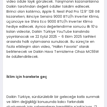
video ödüle layık görülecek. Yarışmanın kazananlarına
Daikin tarafından değerli ödüller takdim edilecek.
Birinci olan katılımcı, Apple 6. Nesil iPad Pro 12.9” 128 GB
kazanırken; ikinciye Sensira 9000 BTU/h Inverter Klima,
üçüncüye ise Shira Eco 9000 BTU/h Inverter Klima
hediye edilecek. Ayrıca değerlendirme sonucu ilk 10’a
kalan videolar, Daikin Türkiye YouTube kanalında
yayınlanacak ve 22 Eylül 2025 – 6 Ekim 2025 tarihleri
arasında halk oylamasına sunulacak. Bu süreçte en
fazla etkileşim alan video, “Halkın Favorisi” olarak
belirlenecek ve Daikin Hava Temizleme Cihazı MC55W
ile ödüllendirilecek.
İklim için harekete geç
Daikin Türkiye, sürdürülebilir bir geleceğe katkı sunmak
ve iklim değişikliği konusunda kalıcı farkındalık
oluşturmak için çalışmalarını kararlılıkla sürdürüyor. “2.