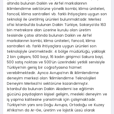
altında bulunan Daikin ve Airfel markalarının
iklimlendirme sektörüne yönelik kombi, klima üniteleri,
fancoil, klima santralleri vb. farklı ihtiyaçlara uygun son
teknoloji ile üretilmiş ürünleri bulunmaktadır. Merkez
ofisi İstanbul’da bulunan Daikin Türkiye, Sakarya’da 163
bin metrekare alan üzerine kurulu olan üretim
tesisinde çatısı altında bulunan Daikin ve Airfel
markalarının kombi, klima üniteleri, fancoil, klima
santralleri vb. farklı ihtiyaçlara uygun ürünleri son
teknolojiyle üretmektedir. 4 bölge müdürlüğü, yaklaşık
2 bin çalışanı, 500 bayi, 16 kadın girişimci Sakura bayi,
500 satış noktası ve 500’ün üzerindeki yetkili servisiyle
Türkiye’nin geniş bir coğrafyasına hizmet
verebilmektedir. Ayrıca Avrupa’nın ilk iklimlendirme
deneyim merkezi olan ‘İklimlendirme Teknolojileri
Deneyim Merkezi’ni sektörüne kazandırmıştır.
İstanbul’da bulunan Daikin Akademi ise eğitimin
gücünü paydaşların kişisel gelişim, mesleki deneyim ve
iş yapma kalitesine yansıtmak için çalışmaktadır.
Türkiye’nin yanı sıra Doğu Avrupa, Ortadoğu ve Kuzey
Afrika’nın da Ar-Ge, üretim ve lojistik üssü olarak