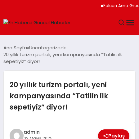
Falcon Aero Group, Küre
GÜNDEM
Ana Sayfa
Uncategorized
20 yıllık turizm portalı, yeni kampanyasında “Tatilin ilk
SPOR
sepetiyiz” diyor!
SAĞLIK
20 yıllık turizm portalı, yeni
TEKNOLOJI
kampanyasında “Tatilin ilk
sepetiyiz” diyor!
MAGAZIN
DÜNYA
admin
Paylaş
02 Mayıs 2025