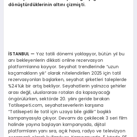
d
ö
nüştürdüklerinin altını çizmiş
ti.
İSTANBUL
—
Yaz tatili dönemi yaklaşıyor, bütün yıl bu
anı bekleyenlerin dikkati online rezervasyon
platformlarına kayıyor. Seyahat trendlerinde “uzun
kaçamakların yılı” olarak nitelendirilen 2025 için tatil
rezervasyonları başlarken, seyahat şirketleri taleplerde
%24’lük bir artış bekliyor. Seyahatlerin yalnızca şehirler
arası değil, uluslararası rotaları da kapsayacağı
öngörülürken, sektörde 20. yılını geride bırakan
Tatilsepeti.com, seyahatseverlerin karşısına
“Tatilsepeti ile tatil için uzaya bile gidilir” başlıklı
kampanyasıyla çıkıyor. Devamı da çekilecek 3 seri film
halinde yayına başlayan kampanyada, dijital
platformların yanı sıra, açık hava, radyo ve televizyon