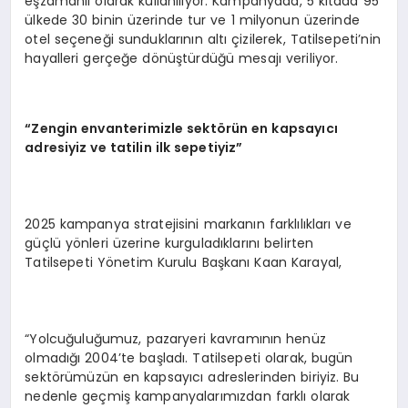
eşzamanlı olarak kullanılıyor. Kampanyada, 5 kıtada 95
ülkede 30 binin üzerinde tur ve 1 milyonun üzerinde
otel seçeneği sunduklarının altı çizilerek, Tatilsepeti’nin
hayalleri gerçeğe dönüştürdüğü mesajı veriliyor.
“
Zengin envanterimizle sekt
ö
rün en kapsayıcı
adresiyiz ve tatilin ilk sepetiyiz”
2025 kampanya stratejisini markanın farklılıkları ve
güçlü yönleri üzerine kurguladıklarını belirten
Tatilsepeti Yönetim Kurulu Başkanı Kaan Karayal,
“Yolcuğuluğumuz, pazaryeri kavramının henüz
olmadığı 2004’te başladı. Tatilsepeti olarak, bugün
sektörümüzün en kapsayıcı adreslerinden biriyiz. Bu
nedenle geçmiş kampanyalarımızdan farklı olarak