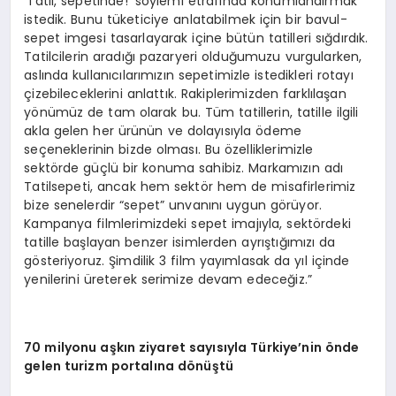
‘Tatil, sepetinde!’ söylemi etrafında konumlandırmak
istedik. Bunu tüketiciye anlatabilmek için bir bavul-
sepet imgesi tasarlayarak içine bütün tatilleri sığdırdık.
Tatilcilerin aradığı pazaryeri olduğumuzu vurgularken,
aslında kullanıcılarımızın sepetimizle istedikleri rotayı
çizebileceklerini anlattık. Rakiplerimizden farklılaşan
yönümüz de tam olarak bu. Tüm tatillerin, tatille ilgili
akla gelen her ürünün ve dolayısıyla ödeme
seçeneklerinin bizde olması. Bu özelliklerimizle
sektörde güçlü bir konuma sahibiz. Markamızın adı
Tatilsepeti, ancak hem sektör hem de misafirlerimiz
bize senelerdir “sepet” unvanını uygun görüyor.
Kampanya filmlerimizdeki sepet imajıyla, sektördeki
tatille başlayan benzer isimlerden ayrıştığımızı da
gösteriyoruz. Şimdilik 3 film yayımlasak da yıl içinde
yenilerini üreterek serimize devam edeceğiz.”
70 milyonu aşkın ziyaret sayısıyla Türkiye
’
nin
ö
nde
gelen turizm portalı
na d
ö
nüştü