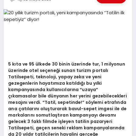
EKONOMI
EĞITIM
SIYASET
5 kıta ve 95 ülkede 30 binin üzerinde tur, 1 milyonun
üzerinde otel seçeneği sunan turizm portalı
Tatilsepeti, teknoloji, yapay zeka ve yeni
gezegenlerin hayatımıza katıldığı bu yılki
kampanyasında kullanıcılarına
“
uzaya”
çıkamasalar bile dünyanın her yerini gezebilecekleri
mesajını verdi.
“
Tatil, sepetinde!” s
ö
ylemi etrafında
ana çatılarını oluşturarak bavul-sepet imgesi ile de
markalarını somutlaştıran kampanyayı devamı
gelecek 3 faklı filmde işleyen tatilin pazaryeri
Tatilsepeti, geçen seneki reklam kampanyalarında
da 20 yıldır tatilcilerin hayalini gerçeğe