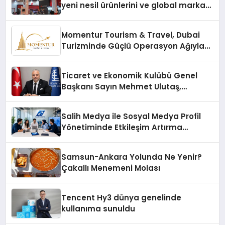
yeni nesil ürünlerini ve global marka
vizyonunu sergiledi
Momentur Tourism & Travel, Dubai
Turizminde Güçlü Operasyon Ağıyla
Fark Yaratıyor
Ticaret ve Ekonomik Kulübü Genel
Başkanı Sayın Mehmet Ulutaş,
ekonomiye dair yaptığı açıklamada
şunları kaydetti:
Salih Medya ile Sosyal Medya Profil
Yönetiminde Etkileşim Artırma
Yöntemleri
Samsun-Ankara Yolunda Ne Yenir?
Çakallı Menemeni Molası
Tencent Hy3 dünya genelinde
kullanıma sunuldu