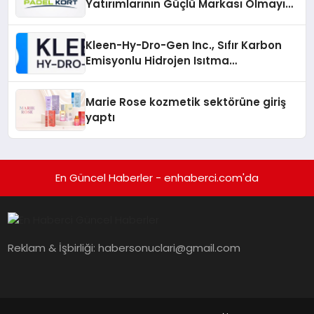
Yatırımlarının Güçlü Markası Olmayı
Sürdürüyor
Kleen-Hy-Dro-Gen Inc., Sıfır Karbon
Emisyonlu Hidrojen Isıtma
Teknolojisinde ISO ve TSSA
Düzenleyici Onaylarını Aldı
Marie Rose kozmetik sektörüne giriş
yaptı
En Güncel Haberler - enhaberci.com'da
Reklam & İşbirliği:
habersonuclari@gmail.com