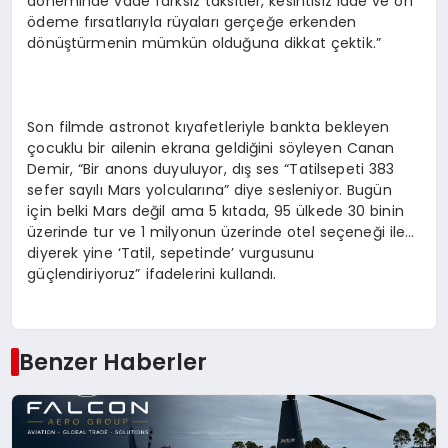
döneminde vade farksız taksitler, kesintisiz iade ve ön
ödeme fırsatlarıyla rüyaları gerçeğe erkenden
dönüştürmenin mümkün olduğuna dikkat çektik.”
Son filmde astronot kıyafetleriyle bankta bekleyen
çocuklu bir ailenin ekrana geldiğini söyleyen Canan
Demir, “Bir anons duyuluyor, dış ses “Tatilsepeti 383
sefer sayılı Mars yolcularına” diye sesleniyor. Bugün
için belki Mars değil ama 5 kıtada, 95 ülkede 30 binin
üzerinde tur ve 1 milyonun üzerinde otel seçeneği ile…
diyerek yine ‘Tatil, sepetinde’ vurgusunu
güçlendiriyoruz” ifadelerini kullandı.
Benzer Haberler