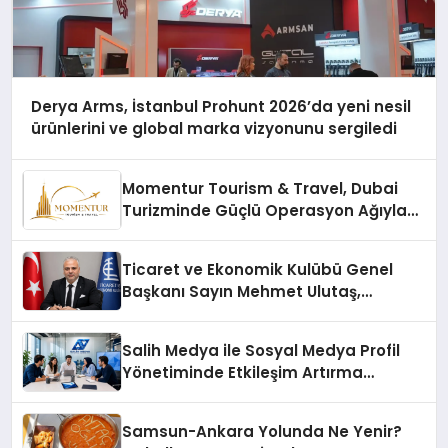
Derya Arms, İstanbul Prohunt 2026’da yeni nesil
ürünlerini ve global marka vizyonunu sergiledi
Momentur Tourism & Travel, Dubai
Turizminde Güçlü Operasyon Ağıyla
Fark Yaratıyor
Ticaret ve Ekonomik Kulübü Genel
Başkanı Sayın Mehmet Ulutaş,
ekonomiye dair yaptığı açıklamada
şunları kaydetti:
Salih Medya ile Sosyal Medya Profil
Yönetiminde Etkileşim Artırma
Yöntemleri
Samsun-Ankara Yolunda Ne Yenir?