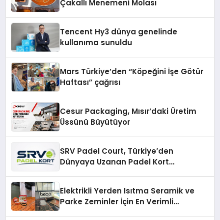
Çakallı Menemeni Molası
Tencent Hy3 dünya genelinde
kullanıma sunuldu
Mars Türkiye’den “Köpeğini İşe Götür
Haftası” çağrısı
Cesur Packaging, Mısır’daki Üretim
Üssünü Büyütüyor
SRV Padel Court, Türkiye’den
Dünyaya Uzanan Padel Kort
Üretiminde Güvenin Adresi
Elektrikli Yerden Isıtma Seramik ve
Parke Zeminler İçin En Verimli
Çözümler