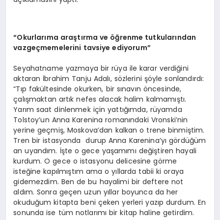
“Okurlarıma araştırma ve öğrenme tutkularından
vazgeçmemelerini tavsiye ediyorum”
Seyahatname yazmaya bir rüya ile karar verdiğini
aktaran İbrahim Tanju Adalı, sözlerini şöyle sonlandırdı:
“Tıp fakültesinde okurken, bir sınavın öncesinde,
çalışmaktan artık nefes alacak halim kalmamıştı.
Yarım saat dinlenmek için yattığımda, rüyamda
Tolstoy’un Anna Karenina romanındaki Vronski’nin
yerine geçmiş, Moskova’dan kalkan o trene binmiştim.
Tren bir istasyonda durup Anna Karenina’yı gördüğüm
an uyandım. İşte o gece yaşamımı değiştiren hayali
kurdum. O gece o istasyonu delicesine görme
isteğine kapılmıştım ama o yıllarda tabii ki oraya
gidemezdim. Ben de bu hayalimi bir deftere not
aldım. Sonra geçen uzun yıllar boyunca da her
okuduğum kitapta beni çeken yerleri yazıp durdum. En
sonunda ise tüm notlarımı bir kitap haline getirdim.