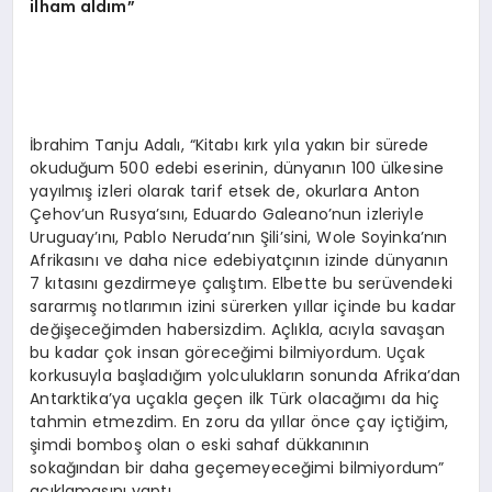
ilham aldım”
İbrahim Tanju Adalı, “Kitabı kırk yıla yakın bir sürede
okuduğum 500 edebi eserinin, dünyanın 100 ülkesine
yayılmış izleri olarak tarif etsek de, okurlara Anton
Çehov’un Rusya’sını, Eduardo Galeano’nun izleriyle
Uruguay’ını, Pablo Neruda’nın Şili’sini, Wole Soyinka’nın
Afrikasını ve daha nice edebiyatçının izinde dünyanın
7 kıtasını gezdirmeye çalıştım. Elbette bu serüvendeki
sararmış notlarımın izini sürerken yıllar içinde bu kadar
değişeceğimden habersizdim. Açlıkla, acıyla savaşan
bu kadar çok insan göreceğimi bilmiyordum. Uçak
korkusuyla başladığım yolculukların sonunda Afrika’dan
Antarktika’ya uçakla geçen ilk Türk olacağımı da hiç
tahmin etmezdim. En zoru da yıllar önce çay içtiğim,
şimdi bomboş olan o eski sahaf dükkanının
sokağından bir daha geçemeyeceğimi bilmiyordum”
açıklamasını yaptı.