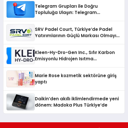
Telegram Grupları ile Doğru
Topluluğa Ulaşın: Telegram
Gruplarıyla Online Topluluklara
Katılım
SRV Padel Court, Türkiye’de Padel
Yatırımlarının Güçlü Markası Olmayı
Sürdürüyor
Kleen-Hy-Dro-Gen Inc., Sıfır Karbon
Emisyonlu Hidrojen Isıtma
Teknolojisinde ISO ve TSSA
Düzenleyici Onaylarını Aldı
Marie Rose kozmetik sektörüne giriş
yaptı
Daikin’den akıllı iklimlendirmede yeni
dönem: Madoka Plus Türkiye’de