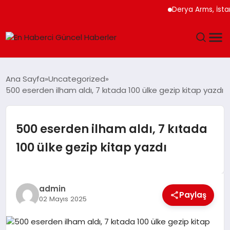
Derya Arms, İstanbul P
GÜNDEM
Ana Sayfa
Uncategorized
500 eserden ilham aldı, 7 kıtada 100 ülke gezip kitap yazdı
SPOR
SAĞLIK
500 eserden ilham aldı, 7 kıtada
100 ülke gezip kitap yazdı
TEKNOLOJI
MAGAZIN
admin
Paylaş
02 Mayıs 2025
DÜNYA