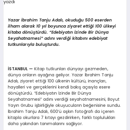
EKONOMI
EĞITIM
Yazar İbrahim Tanju Adalı, okuduğu 500 eserden
ilham alarak 10 yıl boyunca ziyaret ettiği 100 ülkeyi
SIYASET
kitaba dönüştürdü. “Edebiyatın İzinde Bir Dünya
Seyahatnamesi” adını verdiği kitabını edebiyat
tutkunlarıyla buluşturdu.
İSTANBUL
—
Kitap tutkunları dünyayı gezmeden,
dünya onların ayağına geliyor. Yazar İbrahim Tanju
Adalı, ziyaret ettiği 100 ülkenin kültürü, inançları,
hayalleri ve gerçeklerini kendi bakış açısıyla esere
dönüştürdü. “Edebiyatın İzinde Bir Dünya
Seyahatnamesi” adını verdiği seyahatnamesini, Boyut
Yayın Grubu işbirliğiyle okuyucuların beğenisine sundu.
İbrahim Tanju Adalı, 600’ü aşkın fotoğrafı da içeren
kitapla okurlara 7 kıtayı gezdirirken, farklı toplulukları
daha yakından tanımalarını sağlıyor.