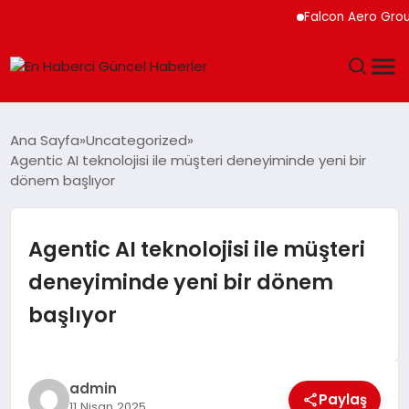
Falcon Aero Group, Kür
GÜNDEM
Ana Sayfa
Uncategorized
Agentic AI teknolojisi ile müşteri deneyiminde yeni bir
SPOR
dönem başlıyor
SAĞLIK
Agentic AI teknolojisi ile müşteri
TEKNOLOJI
deneyiminde yeni bir dönem
başlıyor
MAGAZIN
DÜNYA
admin
Paylaş
11 Nisan 2025