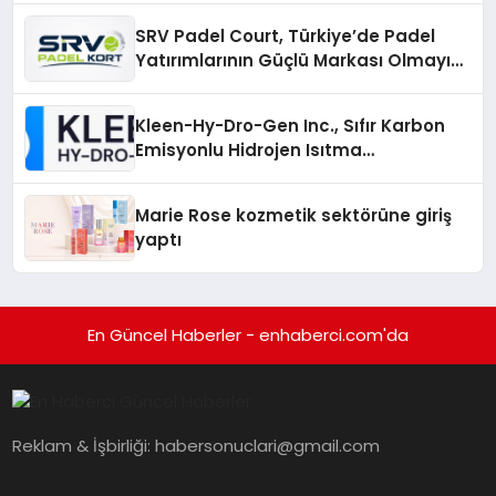
Katılım
SRV Padel Court, Türkiye’de Padel
Yatırımlarının Güçlü Markası Olmayı
Sürdürüyor
Kleen-Hy-Dro-Gen Inc., Sıfır Karbon
Emisyonlu Hidrojen Isıtma
Teknolojisinde ISO ve TSSA
Düzenleyici Onaylarını Aldı
Marie Rose kozmetik sektörüne giriş
yaptı
En Güncel Haberler - enhaberci.com'da
Reklam & İşbirliği:
habersonuclari@gmail.com