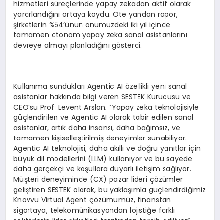
hizmetleri süreçlerinde yapay zekadan aktif olarak
yararlandığını ortaya koydu. Öte yandan rapor,
şirketlerin %54’ünün önümüzdeki iki yıl içinde
tamamen otonom yapay zeka sanal asistanlarını
devreye almayı planladığını gösterdi.
Kullanıma sundukları Agentic AI özellikli yeni sanal
asistanlar hakkında bilgi veren SESTEK Kurucusu ve
CEO’su Prof. Levent Arslan, “Yapay zeka teknolojisiyle
güçlendirilen ve Agentic AI olarak tabir edilen sanal
asistanlar, artık daha insansı, daha bağımsız, ve
tamamen kişiselleştirilmiş deneyimler sunabiliyor.
Agentic AI teknolojisi, daha akıllı ve doğru yanıtlar için
büyük dil modellerini (LLM) kullanıyor ve bu sayede
daha gerçekçi ve koşullara duyarlı iletişim sağlıyor.
Müşteri deneyiminde (CX) pazar lideri çözümler
geliştiren SESTEK olarak, bu yaklaşımla güçlendirdiğimiz
Knovvu Virtual Agent çözümümüz, finanstan
sigortaya, telekomünikasyondan lojistiğe farklı