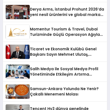
Derya Arms, İstanbul Prohunt 2026’da
yeni nesil ürünlerini ve global marka
vizyonunu sergiledi
Momentur Tourism & Travel, Dubai
Turizminde Güçlü Operasyon Ağıyla
Fark Yaratıyor
Ticaret ve Ekonomik Kulübü Genel
Başkanı Sayın Mehmet Ulutaş,
ekonomiye dair yaptığı açıklamada
şunları kaydetti:
Salih Medya ile Sosyal Medya Profil
Yönetiminde Etkileşim Artırma
Yöntemleri
Samsun-Ankara Yolunda Ne Yenir?
Çakallı Menemeni Molası
Tencent Hy3 dünya genelinde