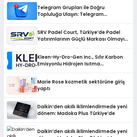
Telegram Grupları ile Doğru
Topluluğa Ulaşın: Telegram
Gruplarıyla Online Topluluklara
Katılım
SRV Padel Court, Türkiye’de Padel
Yatırımlarının Güçlü Markası Olmayı
Sürdürüyor
Kleen-Hy-Dro-Gen Inc., Sıfır Karbon
Emisyonlu Hidrojen Isıtma
Teknolojisinde ISO ve TSSA
Düzenleyici Onaylarını Aldı
Marie Rose kozmetik sektörüne giriş
yaptı
Daikin’den akıllı iklimlendirmede yeni
dönem: Madoka Plus Türkiye’de
Daikin’den akıllı iklimlendirmede yeni