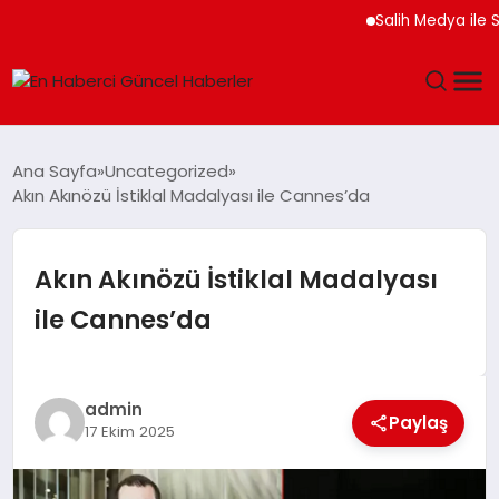
Salih Medya ile Sosyal
GÜNDEM
Ana Sayfa
Uncategorized
Akın Akınözü İstiklal Madalyası ile Cannes’da
SPOR
SAĞLIK
Akın Akınözü İstiklal Madalyası
ile Cannes’da
TEKNOLOJI
MAGAZIN
admin
Paylaş
17 Ekim 2025
DÜNYA