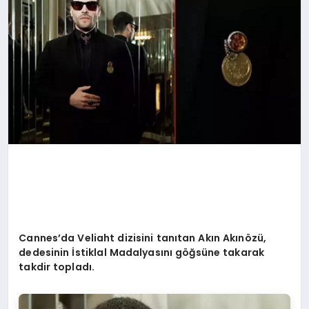
EKONOMI
EĞITIM
SIYASET
Cannes
’
da Veliaht dizisini tanıtan Akı
n Ak
ın
ö
zü,
dedesinin İstiklal Madalyasını göğsüne takarak
takdir topladı.