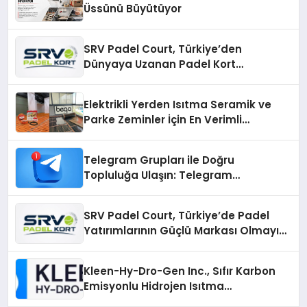
Üssünü Büyütüyor
SRV Padel Court, Türkiye’den
Dünyaya Uzanan Padel Kort
Üretiminde Güvenin Adresi
Elektrikli Yerden Isıtma Seramik ve
Parke Zeminler İçin En Verimli
Çözümler
Telegram Grupları ile Doğru
Topluluğa Ulaşın: Telegram
Gruplarıyla Online Topluluklara
Katılım
SRV Padel Court, Türkiye’de Padel
Yatırımlarının Güçlü Markası Olmayı
Sürdürüyor
Kleen-Hy-Dro-Gen Inc., Sıfır Karbon
Emisyonlu Hidrojen Isıtma
Teknolojisinde ISO ve TSSA