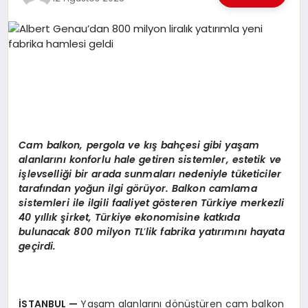
EKONOMI
EĞITIM
SIYASET
Cam balkon, pergola ve kış bahçesi gibi yaşam
alanlarını konforlu hale getiren sistemler, estetik ve
işlevselliği bir arada sunmaları nedeniyle tüketiciler
tarafından yoğun ilgi g
ö
rüyor. Balkon camlama
sistemleri ile ilgili faaliyet g
ö
steren T
ürkiye merkezli
40 yıllık şirket, Türkiye ekonomisine katkıda
bulunacak 800 milyon TL
’
lik fabrika yatırımını hayata
geçirdi.
İSTANBUL
—
Yaşam alanlarını dönüştüren cam balkon