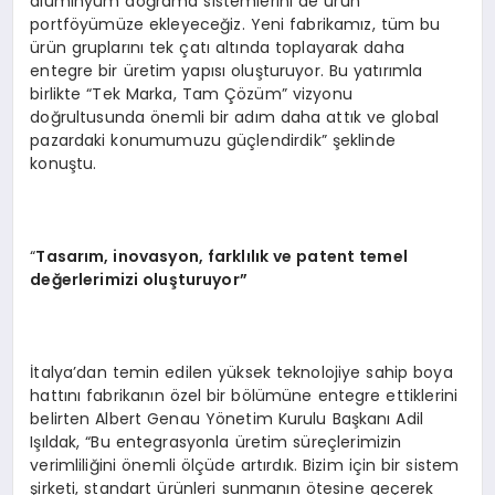
alüminyum doğrama sistemlerini de ürün
portföyümüze ekleyeceğiz. Yeni fabrikamız, tüm bu
ürün gruplarını tek çatı altında toplayarak daha
entegre bir üretim yapısı oluşturuyor. Bu yatırımla
birlikte “Tek Marka, Tam Çözüm” vizyonu
doğrultusunda önemli bir adım daha attık ve global
pazardaki konumumuzu güçlendirdik” şeklinde
konuştu.
“
Tasarım, inovasyon, farklılık ve patent temel
değerlerimizi oluşturuyor”
İtalya’dan temin edilen yüksek teknolojiye sahip boya
hattını fabrikanın özel bir bölümüne entegre ettiklerini
belirten Albert Genau Yönetim Kurulu Başkanı Adil
Işıldak, “Bu entegrasyonla üretim süreçlerimizin
verimliliğini önemli ölçüde artırdık. Bizim için bir sistem
şirketi, standart ürünleri sunmanın ötesine geçerek