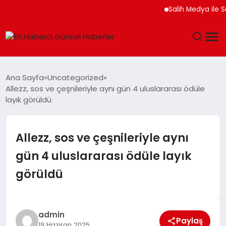
Salih Medya ile Sosyal
GÜNDEM
Ana Sayfa
Uncategorized
Allezz, sos ve çeşnileriyle aynı gün 4 uluslararası ödüle
SPOR
layık görüldü
SAĞLIK
Allezz, sos ve çeşnileriyle aynı
TEKNOLOJI
gün 4 uluslararası ödüle layık
görüldü
MAGAZIN
DÜNYA
admin
Paylaş
19 Haziran 2025