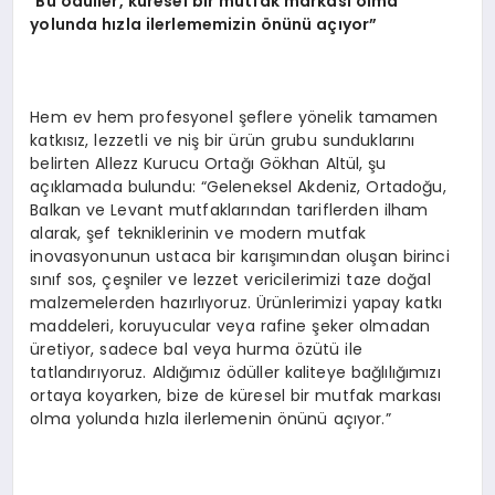
“
Bu
ö
dü
ller, k
üresel bir mutfak markası olma
yolunda hızla ilerlememizin
ö
nünü açıyor”
Hem ev hem profesyonel şeflere yönelik tamamen
katkısız, lezzetli ve niş bir ürün grubu sunduklarını
belirten Allezz Kurucu Ortağı Gökhan Altül, şu
açıklamada bulundu: “Geleneksel Akdeniz, Ortadoğu,
Balkan ve Levant mutfaklarından tariflerden ilham
alarak, şef tekniklerinin ve modern mutfak
inovasyonunun ustaca bir karışımından oluşan birinci
sınıf sos, çeşniler ve lezzet vericilerimizi taze doğal
malzemelerden hazırlıyoruz. Ürünlerimizi yapay katkı
maddeleri, koruyucular veya rafine şeker olmadan
üretiyor, sadece bal veya hurma özütü ile
tatlandırıyoruz. Aldığımız ödüller kaliteye bağlılığımızı
ortaya koyarken, bize de küresel bir mutfak markası
olma yolunda hızla ilerlemenin önünü açıyor.”