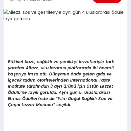
EKONOMI
EĞITIM
SIYASET
Bitkisel bazlı, sağlıklı ve yenilikçi lezzetleriyle fark
yaratan Allezz, uluslararası platformda iki
ö
nemli
başarıya imza attı. Dünyanın
ö
nde gelen gıda ve
içecek tadım otoritelerinden
International Taste
Institute
tarafından 3 ayrı ürünü için
Ü
stün Lezzet
Ödülü’
ne lay
ık g
ö
rüldü. Aynı gün 5. Uluslararası
Elmas Ödülleri
’
nde de
“
Y
ılı
n Do
ğ
al Sa
ğlıklı Sos ve
Çeşni Lezzet Markası” seçildi.