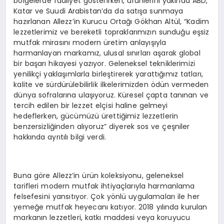
bölgelerde faaliyet gösterirken, ürünlerini yakında ABD,
Katar ve Suudi Arabistan’da da satışa sunmaya
hazırlanan Allezz’in Kurucu Ortağı Gökhan Altül, “Kadim
lezzetlerimiz ve bereketli topraklarımızın sunduğu eşsiz
mutfak mirasını modern üretim anlayışıyla
harmanlayan markamız, ulusal sınırları aşarak global
bir başarı hikayesi yazıyor. Geleneksel tekniklerimizi
yenilikçi yaklaşımlarla birleştirerek yarattığımız tatları,
kalite ve sürdürülebilirlik ilkelerimizden ödün vermeden
dünya sofralarına ulaşıyoruz. Küresel çapta tanınan ve
tercih edilen bir lezzet elçisi haline gelmeyi
hedeflerken, gücümüzü ürettiğimiz lezzetlerin
benzersizliğinden alıyoruz” diyerek sos ve çeşniler
hakkında ayrıtılı bilgi verdi.
Buna göre Allezz’in ürün koleksiyonu, geleneksel
tarifleri modern mutfak ihtiyaçlarıyla harmanlama
felsefesini yansıtıyor. Çok yönlü uygulamaları ile her
yemeğe mutfak heyecanı katıyor. 2018 yılında kurulan
markanın lezzetleri, katkı maddesi veya koruyucu