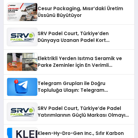
Cesur Packaging, Mısır’daki Üretim
Üssünü Büyütüyor
SRV Padel Court, Türkiye’den
Dünyaya Uzanan Padel Kort
Üretiminde Güvenin Adresi
Elektrikli Yerden Isıtma Seramik ve
Parke Zeminler İçin En Verimli
Çözümler
Telegram Grupları ile Doğru
Topluluğa Ulaşın: Telegram
Gruplarıyla Online Topluluklara
Katılım
SRV Padel Court, Türkiye’de Padel
Yatırımlarının Güçlü Markası Olmayı
Sürdürüyor
Kleen-Hy-Dro-Gen Inc., Sıfır Karbon