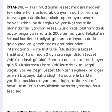
İSTANBUL
—
Türk mutfağının lezzet mirasını modern
tekniklerle harmanlayarak dünyanın dört bir yanına
taşıyan gıda üreticileri, takdir toplamaya devam
ediyor. Bitkisel bazlı, sağlıklı ve yenilikçi soslar ile
alanında fark yaratan Allezz, uluslararası platformda iki
büyük başarıya imza attı. 2005’ten bu yana Belçika’nın
Brüksel kentinde faaliyet gösteren dünyanın önde
gelen gıda ve içecek tadım otoritelerinden
International Taste Institute (Uluslararası Lezzet
Enstitüsü) tarafından 3 ayrı ürün için Üstün Lezzet
Ödülü’ne layık görüldü. Bununla da sınırlı kalmadı, aynı
gün 5. Uluslararası Elmas Ödülleri’nde “Yılın Doğal
Sağlıklı Sos ve Çeşni Lezzet Markası” seçilerek bir diğer
önemli başarıya daha ulaştı. Bu ödüllerle birlikte
yenilikçi içeriklerinin yanı sıra, doğal, katkısız ve raf
ömrü uzun ürün formüllerinin pazarda yarattığı farkı
tescilledi.