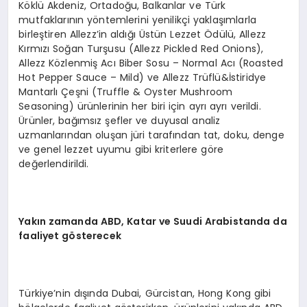
Köklü Akdeniz, Ortadoğu, Balkanlar ve Türk
mutfaklarının yöntemlerini yenilikçi yaklaşımlarla
birleştiren Allezz’in aldığı Üstün Lezzet Ödülü, Allezz
Kırmızı Soğan Turşusu (Allezz Pickled Red Onions),
Allezz Közlenmiş Acı Biber Sosu – Normal Acı (Roasted
Hot Pepper Sauce – Mild) ve Allezz Trüflü&İstiridye
Mantarlı Çeşni (Truffle & Oyster Mushroom
Seasoning) ürünlerinin her biri için ayrı ayrı verildi.
Ürünler, bağımsız şefler ve duyusal analiz
uzmanlarından oluşan jüri tarafından tat, doku, denge
ve genel lezzet uyumu gibi kriterlere göre
değerlendirildi.
Yakın zamanda ABD, Katar ve Suudi Arabistanda da
faaliyet g
ö
sterecek
Türkiye’nin dışında Dubai, Gürcistan, Hong Kong gibi