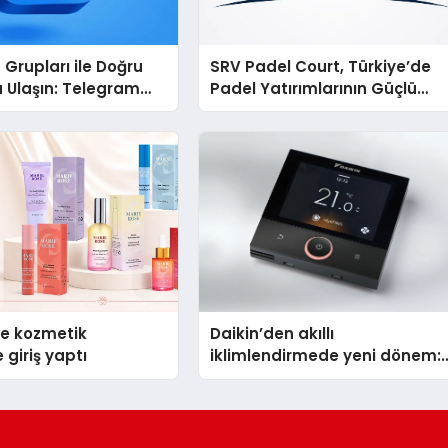
Grupları ile Doğru
SRV Padel Court, Türkiye’de
 Ulaşın: Telegram
Padel Yatırımlarının Güçlü
la Online
Markası Olmayı Sürdürüyor
ara Katılım
se kozmetik
Daikin’den akıllı
 giriş yaptı
iklimlendirmede yeni dönem:
Madoka Plus Türkiye’de