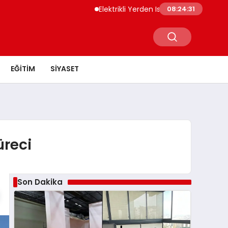
Elektrikli Yerden Isıtma Seramik ve Parke
08:24:31
EĞITIM
SIYASET
üreci
Son Dakika