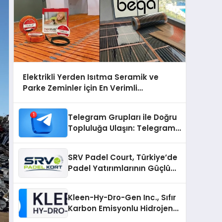
Elektrikli Yerden Isıtma Seramik ve
Parke Zeminler İçin En Verimli
Çözümler
Telegram Grupları ile Doğru
Topluluğa Ulaşın: Telegram
Gruplarıyla Online
Topluluklara Katılım
SRV Padel Court, Türkiye’de
Padel Yatırımlarının Güçlü
Markası Olmayı Sürdürüyor
Kleen-Hy-Dro-Gen Inc., Sıfır
Karbon Emisyonlu Hidrojen
Isıtma Teknolojisinde ISO ve