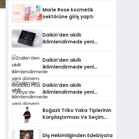
TSSA Düzenleyici Onaylarını
Marie Rose kozmetik
Aldı
sektörüne giriş yaptı
Daikin’den akıllı
iklimlendirmede yeni
dönem: Madoka Plus
Türkiye’de
Daikin’den akıllı
iklimlendirmede yeni
dönem: Madoka Plus
Türkiye’de
Daikin’den akıllı
iklimlendirmede yeni
dönem: Madoka Plus
Türkiye’de
Boğazlı Triko Yaka Tiplerinin
Karşılaştırması Ve Seçim
Rehberi
Diş Hekimliğinden Edebiyata