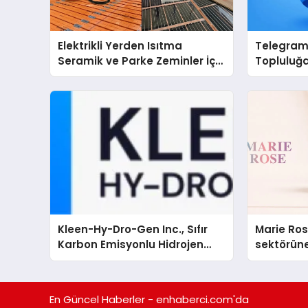
Elektrikli Yerden Isıtma
Telegram 
Seramik ve Parke Zeminler İçin
Topluluğa
En Verimli Çözümler
Gruplarıy
Toplulukl
Kleen-Hy-Dro-Gen Inc., Sıfır
Marie Ro
Karbon Emisyonlu Hidrojen
sektörüne
Isıtma Teknolojisinde ISO ve
TSSA Düzenleyici Onaylarını
Aldı
En Güncel Haberler - enhaberci.com'da