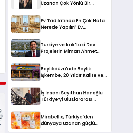
Uzanan Çok Yönlü Bir
Yaşam: Yeşim Şahin Yaman
Ev Tadilatında En Çok Hata
Nerede Yapılır? Ev
Sahiplerinin En Sık Düştüğü
15 Yanlış
Türkiye ve Irak’taki Dev
Projelerin Mimarı Ahmet
Hasan Salim Beyoğlu, 10
Milyon Metrekarelik “Al Yusuf
Beylikdüzü’nde Beylik
Holding Industrial City”
İşkembe, 20 Yıldır Kalite ve
Projesini Hayata Geçirecek
Lezzetin Değişmeyen Adresi
İş İnsanı Seyithan Hanoğlu
Türkiye’yi Uluslararası
Arenada Tanıtmayı
Hedefliyor
Mirabellix, Türkiye’den
dünyaya uzanan güçlü
büyümesini sürdürüyor