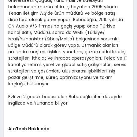
Üniversitesi, Çağdaş Yunan Dili ve Edebiyatı
bölümünden mezun oldu. İş hayatına 2005 yılında
Tesan İletişim A.Ş’de ürün müdürü ve bölge satış
direktörü olarak görev yapan Babucoğlu, 2010 yılında
GN Audio A/S firmasına geçiş yapıp önce Türkiye
Kanal Satış Müdürü, sonra da WME (Türkiye/
İsrail/Yunanistan/Kıbrıs/Malta) bölgesinde sorumlu
Bölge Müdürü olarak görev yaptı. Uzmanlık alanları
arasında müşteri ilişkileri yönetimi, çözüm odaklı satış
stratejileri, ithalat ve ihracat operasyonları, Telco ve IT
kanal yönetimi, yerel ve global satış çalışmaları, servis
stratejileri ve çözümleri, uluslararası işbirlikleri, niş
pazar geliştirme, süreç optimizasyonu ve takım
koçluğu bulunuyor.
Evli ve 2 çocuk babası olan Babucoğlu, ileri düzeyde
İngilizce ve Yunanca biliyor.
AloTech Hakkında