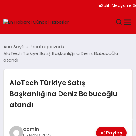
Salih Medya ile Sosya
GÜNDEM
Ana Sayfa
Uncategorized
AloTech Türkiye Satış Başkanlığına Deniz Babucoğlu
SPOR
atandı
SAĞLIK
AloTech Türkiye Satış
TEKNOLOJI
Başkanlığına Deniz Babucoğlu
atandı
MAGAZIN
DÜNYA
admin
Paylaş
05 Mayıs 2025