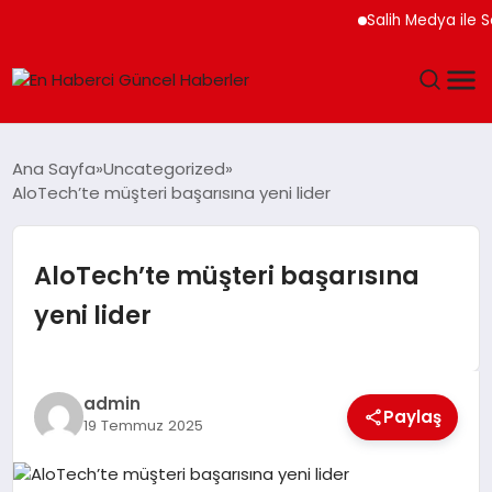
Salih Medya ile Sosyal
GÜNDEM
Ana Sayfa
Uncategorized
AloTech’te müşteri başarısına yeni lider
SPOR
SAĞLIK
AloTech’te müşteri başarısına
yeni lider
TEKNOLOJI
MAGAZIN
admin
Paylaş
19 Temmuz 2025
DÜNYA