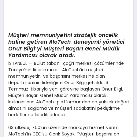
EKONOMI
EĞITIM
SIYASET
Müşteri memnuniyetini stratejik
ö
ncelik
haline getiren AloTech, deneyimli y
ö
netici
Onur Bilgi
’
yi Müşteri Başarı Genel Müdür
Yardımcısı olarak atadı.
İSTANBUL — Bulut tabanlı çağrı merkezi çözümlerinde
Türkiye’nin lider markası AloTech’in müşteri
memnuniyetini ve başarısını merkezine alan
departmanının liderliğine Onur Bilgi getirildi. 16
Temmuz itibarıyla yeni görevine başlayan Onur Bilgi,
Müşteri Başarı Genel Müdür Yardımcısı olarak,
kullanıcıların AloTech platformundan en yüksek değeri
almasını sağlama ve müşteri sadakatini pekiştirme
hedeflerine liderlik edecek.
63 ülkede, 700’ün üzerinde markaya hizmet veren
AloTech’in CEO’su Cenk Soyak, “Müşteri başarısı en