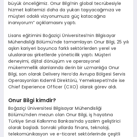
büyük önceliğimiz. Onur Bilgi’nin global tecrübesiyle
hizmet kalitemizi daha da yukarı taşıyacağımıza ve
müşteri odaklı vizyonumuza güç katacağına
inanıyorum” açıklamasını yaptı.
Lisans eğitimini Boğaziçi Üniversitesi’nin Bilgisayar
Mühendisliği Bölümü’nde tamamlayan Onur Bilgi, 25 yılı
aşkın kariyeri boyunca farklı sektörlerden yerel ve
uluslararası şirketlerde yöneticilik yaptı. Müşteri
deneyimi, dijital dönüşüm ve operasyonel
mükemmellik alanlarında derin bir uzmanlığa Onur
Bilgi, son olarak Delivery Hero’da Avrupa Bölgesi Servis
Operasyonları Kıdemli Direktörü, Yemeksepeti’nde ise
Chief Experience Officer (CXO) olarak görev aldı.
Onur Bilgi kimdir?
Boğaziçi Üniversitesi Bilgisayar Mühendisliği
Bölümü’nden mezun olan Onur Bilgi, iş hayatına
Türkiye Sınai Kalkınma Bankası’nda yazılım geliştirici
olarak başladı. Sonraki yıllarda finans, teknoloji,
telekomünikasyon ve e-ticaret sektörlerinde çeşitli