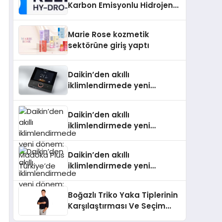
Karbon Emisyonlu Hidrojen
Isıtma Teknolojisinde ISO ve
TSSA Düzenleyici Onaylarını
Marie Rose kozmetik
Aldı
sektörüne giriş yaptı
Daikin’den akıllı
iklimlendirmede yeni
dönem: Madoka Plus
Türkiye’de
Daikin’den akıllı
iklimlendirmede yeni
dönem: Madoka Plus
Türkiye’de
Daikin’den akıllı
iklimlendirmede yeni
dönem: Madoka Plus
Türkiye’de
Boğazlı Triko Yaka Tiplerinin
Karşılaştırması Ve Seçim
Rehberi