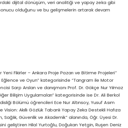
ardaki dijital dönüşüm, veri analitiği ve yapay zeka gibi
r sonucu olduğunu ve bu gelişmelerin artarak devam
r Yeni Fikirler – Ankara Proje Pazarı ve Bitirme Projeleri”
im, Eğlence ve Oyun” kategorisinde “Tangram ile Motor
encisi Sarp Arslan ve danışmanı Prof. Dr. Gökçe Nur Yılmaz
Diğer Bilişim Uygulamaları” kategorisinde ise Dr. Ali Berkol
disliği Bölümü öğrencileri Ece Nur Altınsoy, Yusuf Asım
ie Vision: Akıllı Gözlük Tabanlı Yapay Zeka Destekli Hafıza
um, Sağlık, Güvenlik ve Akademik” alanında, Öğr. Üyesi Dr.
ini geliştiren Hilal Yurtoğlu, Doğukan Yetgin, Ruşen Deniz