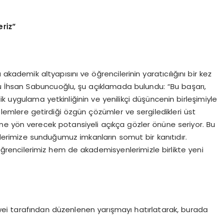
eriz”
akademik altyapısını ve öğrencilerinin yaratıcılığını bir kez
İhsan Sabuncuoğlu, şu açıklamada bulundu: “Bu başarı,
k uygulama yetkinliğinin ve yenilikçi düşüncenin birleşimiyle
lemlere getirdiği özgün çözümler ve sergiledikleri üst
ne yön verecek potansiyeli açıkça gözler önüne seriyor. Bu
ilerimize sunduğumuz imkanların somut bir kanıtıdır.
ncilerimiz hem de akademisyenlerimizle birlikte yeni
i tarafından düzenlenen yarışmayı hatırlatarak, burada