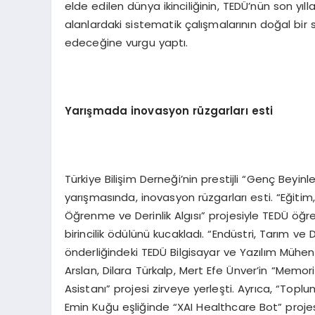
elde edilen dünya ikinciliğinin, TEDÜ’nün son yıll
alanlardaki sistematik çalışmalarının doğal bi
edeceğine vurgu yaptı.
Yarışmada inovasyon rüzgarları esti
Türkiye Bilişim Derneği’nin prestijli “Genç Beyinle
yarışmasında, inovasyon rüzgarları esti. “Eğit
Öğrenme ve Derinlik Algısı” projesiyle TEDÜ öğr
birincilik ödülünü kucakladı. “Endüstri, Tarım ve 
önderliğindeki TEDÜ Bilgisayar ve Yazılım Mühen
Arslan, Dilara Türkalp, Mert Efe Ünver’in “Memor
Asistanı” projesi zirveye yerleşti. Ayrıca, “Topl
Emin Kuğu eşliğinde “XAI Healthcare Bot” projes