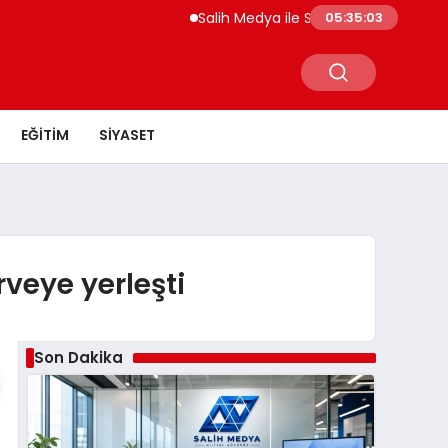
Salih Medya ile Sosyal Medya Profil Yöne
05:35:04
EĞITIM
SIYASET
rveye yerleşti
Son Dakika