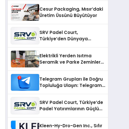
Cesur Packaging, Mısır’daki
Üretim Üssünü Büyütüyor
SRV Padel Court,
Türkiye’den Dünyaya
Uzanan Padel Kort
Üretiminde Güvenin Adresi
Elektrikli Yerden Isıtma
Seramik ve Parke Zeminler
İçin En Verimli Çözümler
Telegram Grupları ile Doğru
Topluluğa Ulaşın: Telegram
Gruplarıyla Online
Topluluklara Katılım
SRV Padel Court, Türkiye’de
Padel Yatırımlarının Güçlü
Markası Olmayı Sürdürüyor
Kleen-Hy-Dro-Gen Inc., Sıfır