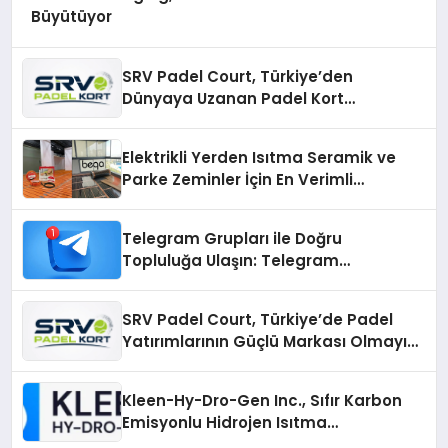
Büyütüyor
SRV Padel Court, Türkiye’den
Dünyaya Uzanan Padel Kort
Üretiminde Güvenin Adresi
Elektrikli Yerden Isıtma Seramik ve
Parke Zeminler İçin En Verimli
Çözümler
Telegram Grupları ile Doğru
Topluluğa Ulaşın: Telegram
Gruplarıyla Online Topluluklara
Katılım
SRV Padel Court, Türkiye’de Padel
Yatırımlarının Güçlü Markası Olmayı
Sürdürüyor
Kleen-Hy-Dro-Gen Inc., Sıfır Karbon
Emisyonlu Hidrojen Isıtma
Teknolojisinde ISO ve TSSA