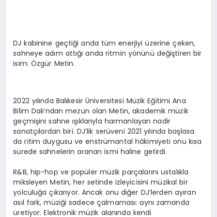
EKONOMI
EĞITIM
DJ kabinine geçtiği anda tüm enerjiyi üzerine çeken,
SIYASET
sahneye adım attığı anda ritmin yönünü değiştiren bir
isim: Özgür Metin.
2022 yılında Balıkesir Üniversitesi Müzik Eğitimi Ana
Bilim Dalı’ndan mezun olan Metin, akademik müzik
geçmişini sahne ışıklarıyla harmanlayan nadir
sanatçılardan biri. DJ’lik serüveni 2021 yılında başlasa
da ritim duygusu ve enstrümantal hâkimiyeti onu kısa
sürede sahnelerin aranan ismi haline getirdi.
R&B, hip-hop ve popüler müzik parçalarını ustalıkla
miksleyen Metin, her setinde izleyicisini müzikal bir
yolculuğa çıkarıyor. Ancak onu diğer DJ’lerden ayıran
asıl fark, müziği sadece çalmaması: aynı zamanda
üretiyor. Elektronik müzik alanında kendi