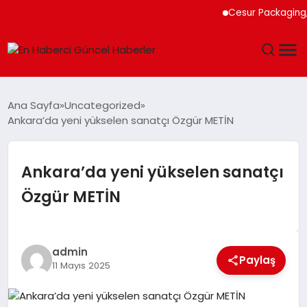
Cesur Packaging, Mıs
GÜNDEM
Ana Sayfa
Uncategorized
Ankara’da yeni yükselen sanatçı Özgür METİN
SPOR
SAĞLIK
Ankara’da yeni yükselen sanatçı
Özgür METİN
TEKNOLOJI
MAGAZIN
admin
Paylaş
11 Mayıs 2025
DÜNYA