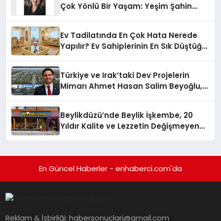
Çok Yönlü Bir Yaşam: Yeşim Şahin
Yaman
Ev Tadilatında En Çok Hata Nerede
Yapılır? Ev Sahiplerinin En Sık Düştüğü
15 Yanlış
Türkiye ve Irak’taki Dev Projelerin
Mimarı Ahmet Hasan Salim Beyoğlu,
10 Milyon Metrekarelik “Al Yusuf
Holding Industrial City” Projesini
Beylikdüzü’nde Beylik İşkembe, 20
Hayata Geçirecek
Yıldır Kalite ve Lezzetin Değişmeyen
Adresi
En Güncel Haberler - enhaberci.com'da
Reklam & İşbirliği:
habersonuclari@gmail.com