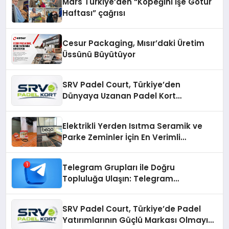
Mars Türkiye’den “Köpeğini İşe Götür
Haftası” çağrısı
Cesur Packaging, Mısır’daki Üretim
Üssünü Büyütüyor
SRV Padel Court, Türkiye’den
Dünyaya Uzanan Padel Kort
Üretiminde Güvenin Adresi
Elektrikli Yerden Isıtma Seramik ve
Parke Zeminler İçin En Verimli
Çözümler
Telegram Grupları ile Doğru
Topluluğa Ulaşın: Telegram
Gruplarıyla Online Topluluklara
Katılım
SRV Padel Court, Türkiye’de Padel
Yatırımlarının Güçlü Markası Olmayı