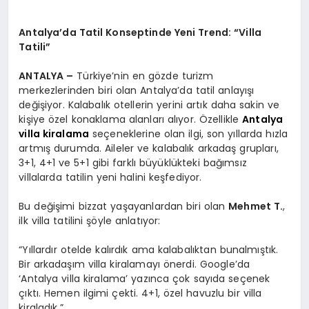
EKONOMI
Antalya’da Tatil Konseptinde Yeni Trend: “Villa
EĞITIM
Tatili”
SIYASET
ANTALYA –
Türkiye’nin en gözde turizm
merkezlerinden biri olan Antalya’da tatil anlayışı
değişiyor. Kalabalık otellerin yerini artık daha sakin ve
kişiye özel konaklama alanları alıyor. Özellikle
Antalya
villa kiralama
seçeneklerine olan ilgi, son yıllarda hızla
artmış durumda. Aileler ve kalabalık arkadaş grupları,
3+1, 4+1 ve 5+1 gibi farklı büyüklükteki bağımsız
villalarda tatilin yeni halini keşfediyor.
Bu değişimi bizzat yaşayanlardan biri olan
Mehmet T.
,
ilk villa tatilini şöyle anlatıyor:
“Yıllardır otelde kalırdık ama kalabalıktan bunalmıştık.
Bir arkadaşım villa kiralamayı önerdi. Google’da
‘Antalya villa kiralama’ yazınca çok sayıda seçenek
çıktı. Hemen ilgimi çekti. 4+1, özel havuzlu bir villa
kiraladık.”