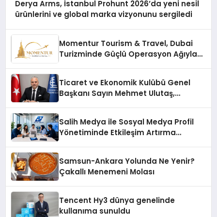
Derya Arms, İstanbul Prohunt 2026’da yeni nesil
ürünlerini ve global marka vizyonunu sergiledi
Momentur Tourism & Travel, Dubai
Turizminde Güçlü Operasyon Ağıyla
Fark Yaratıyor
Ticaret ve Ekonomik Kulübü Genel
Başkanı Sayın Mehmet Ulutaş,
ekonomiye dair yaptığı açıklamada
şunları kaydetti:
Salih Medya ile Sosyal Medya Profil
Yönetiminde Etkileşim Artırma
Yöntemleri
Samsun-Ankara Yolunda Ne Yenir?
Çakallı Menemeni Molası
Tencent Hy3 dünya genelinde
kullanıma sunuldu