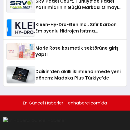
SRV Padel Court, Türkiye’de Padel
Yatırımlarının Güçlü Markası Olmayı
Sürdürüyor
Kleen-Hy-Dro-Gen Inc., Sıfır Karbon
Emisyonlu Hidrojen Isıtma
Teknolojisinde ISO ve TSSA
Düzenleyici Onaylarını Aldı
Marie Rose kozmetik sektörüne giriş
yaptı
Daikin’den akıllı iklimlendirmede yeni
dönem: Madoka Plus Türkiye’de
En Güncel Haberler - enhaberci.com'da