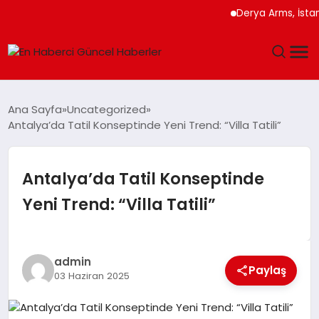
Derya Arms, İstanbul P
GÜNDEM
Ana Sayfa
Uncategorized
Antalya’da Tatil Konseptinde Yeni Trend: “Villa Tatili”
SPOR
SAĞLIK
Antalya’da Tatil Konseptinde
Yeni Trend: “Villa Tatili”
TEKNOLOJI
MAGAZIN
admin
Paylaş
03 Haziran 2025
DÜNYA