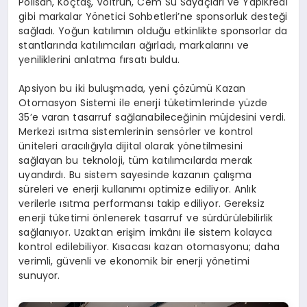
Polisan, Koçtaş, Voltrun, Cem Su Sayaçları ve YapıKredi
gibi markalar Yönetici Sohbetleri’ne sponsorluk desteği
sağladı. Yoğun katılımın olduğu etkinlikte sponsorlar da
stantlarında katılımcıları ağırladı, markalarını ve
yeniliklerini anlatma fırsatı buldu.
Apsiyon bu iki buluşmada, yeni çözümü Kazan
Otomasyon Sistemi ile enerji tüketimlerinde yüzde
35’e varan tasarruf sağlanabileceğinin müjdesini verdi.
Merkezi ısıtma sistemlerinin sensörler ve kontrol
üniteleri aracılığıyla dijital olarak yönetilmesini
sağlayan bu teknoloji, tüm katılımcılarda merak
uyandırdı. Bu sistem sayesinde kazanın çalışma
süreleri ve enerji kullanımı optimize ediliyor. Anlık
verilerle ısıtma performansı takip ediliyor. Gereksiz
enerji tüketimi önlenerek tasarruf ve sürdürülebilirlik
sağlanıyor. Uzaktan erişim imkânı ile sistem kolayca
kontrol edilebiliyor. Kısacası kazan otomasyonu; daha
verimli, güvenli ve ekonomik bir enerji yönetimi
sunuyor.