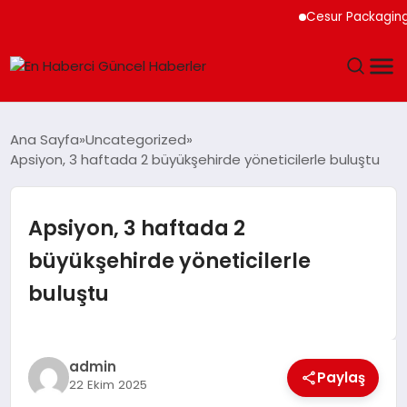
Cesur Packaging, Mısır’
GÜNDEM
Ana Sayfa
Uncategorized
Apsiyon, 3 haftada 2 büyükşehirde yöneticilerle buluştu
SPOR
SAĞLIK
Apsiyon, 3 haftada 2
büyükşehirde yöneticilerle
TEKNOLOJI
buluştu
MAGAZIN
DÜNYA
admin
Paylaş
22 Ekim 2025