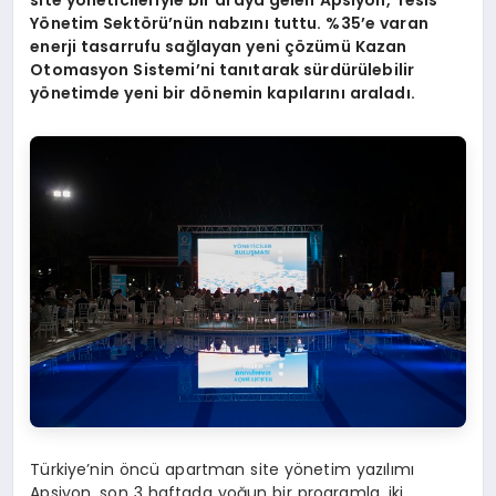
site y
ö
neticileriyle bir araya gelen Apsiyon, Tesis
Y
ö
netim
Sekt
ö
rü’nün nabzını tuttu. %35
’
e varan
enerji tasarrufu sağlayan yeni çözümü Kazan
Otomasyon Sistemi’ni tanıtarak
sürdürülebilir
y
ö
netimde yeni bir d
ö
nemin kapılarını araladı.
Türkiye’nin öncü apartman site yönetim yazılımı
Apsiyon, son 3 haftada yoğun bir programla, iki