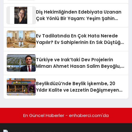
Diş Hekimliğinden Edebiyata Uzanan
Çok Yönlü Bir Yaşam: Yeşim Şahin
Yaman
Ev Tadilatında En Çok Hata Nerede
Yapılır? Ev Sahiplerinin En Sık Düştüğü
15 Yanlış
Türkiye ve Irak’taki Dev Projelerin
Mimarı Ahmet Hasan Salim Beyoğlu,
10 Milyon Metrekarelik “Al Yusuf
Holding Industrial City” Projesini
Beylikdüzü’nde Beylik İşkembe, 20
Hayata Geçirecek
Yıldır Kalite ve Lezzetin Değişmeyen
Adresi
En Güncel Haberler - enhaberci.com'da