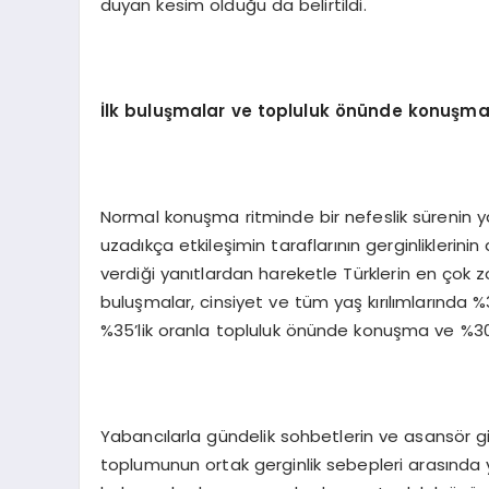
duyan kesim olduğu da belirtildi.
İ
lk bulu
ş
malar ve topluluk
ö
n
ü
nde konu
ş
ma
Normal konuşma ritminde bir nefeslik sürenin ya
uzadıkça etkileşimin taraflarının gerginliklerinin 
verdiği yanıtlardan hareketle Türklerin en çok zor
buluşmalar, cinsiyet ve tüm yaş kırılımlarında %38
%35’lik oranla topluluk önünde konuşma ve %30,
Yabancılarla gündelik sohbetlerin ve asansör g
toplumunun ortak gerginlik sebepleri arasında ye