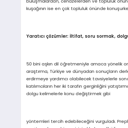
buluşmalardan, cenazelerden ve topluluk önünd
kuşağının ise en çok topluluk önünde konuşurken 
Yarat
ı
c
ı çö
z
ü
mler:
İ
ltifat, soru sormak, dolg
50 bini aşkın dil öğretmeniyle amaca yönelik on
araştırma, Türkiye ve dünyadan sonuçların derle
erdirmeye yardımcı olabilecek tavsiyelerle sona 
katılımcıların her iki tarafın gerginliğini yatıştı
dolgu kelimelerle konu değiştirmek gibi
yöntemleri tercih edebileceğini vurguladı. Preply,