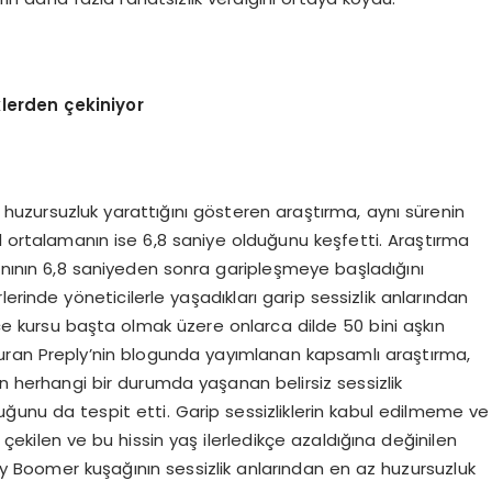
klerden
ç
ekiniyor
in huzursuzluk yarattığını gösteren araştırma, aynı sürenin
l ortalamanın ise 6,8 saniye olduğunu keşfetti. Araştırma
lik anının 6,8 saniyeden sonra garipleşmeye başladığını
erinde yöneticilerle yaşadıkları garip sessizlik anlarından
zce kursu başta olmak üzere onlarca dilde 50 bini aşkın
uran Preply’nin blogunda yayımlanan kapsamlı araştırma,
in herhangi bir durumda yaşanan belirsiz sessizlik
uğunu da tespit etti. Garip sessizliklerin kabul edilmeme ve
 çekilen ve bu hissin yaş ilerledikçe azaldığına değinilen
 Boomer kuşağının sessizlik anlarından en az huzursuzluk