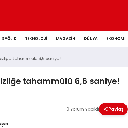
SAĞLIK
TEKNOLOJI
MAGAZIN
DÜNYA
EKONOMI
ssizliğe tahammülü 6,6 saniye!
sizliğe tahammülü 6,6 saniye!
0 Yorum Yapıldı
Paylaş