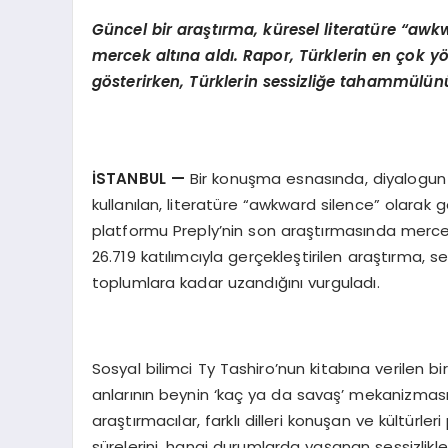
G
ü
ncel bir ara
ş
t
ı
rma, k
ü
resel literat
ü
re
“awkw
mercek alt
ı
na ald
ı
. Rapor, T
ü
rklerin en
ç
ok y
g
ö
sterirken, T
ü
rklerin sessizli
ğ
e tahamm
ü
l
ü
n
İ
STANBUL
—
Bir konuşma esnasında, diyalogun 
kullanılan, literatüre “awkward silence” olarak g
platformu Preply’nin son araştırmasında mercek 
26.719 katılımcıyla gerçekleştirilen araştırma, s
toplumlara kadar uzandığını vurguladı.
Sosyal bilimci Ty Tashiro’nun kitabına verilen b
anlarının beynin ‘kaç ya da savaş’ mekanizmas
araştırmacılar, farklı dilleri konuşan ve kültürle
sürelerini, hangi durumlarda yaşanan sessizlikle