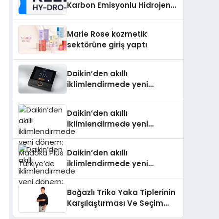
Karbon Emisyonlu Hidrojen
Isıtma Teknolojisinde ISO ve
TSSA Düzenleyici Onaylarını
Marie Rose kozmetik
Aldı
sektörüne giriş yaptı
Daikin’den akıllı
iklimlendirmede yeni
dönem: Madoka Plus
Türkiye’de
Daikin’den akıllı
iklimlendirmede yeni
dönem: Madoka Plus
Türkiye’de
Daikin’den akıllı
iklimlendirmede yeni
dönem: Madoka Plus
Türkiye’de
Boğazlı Triko Yaka Tiplerinin
Karşılaştırması Ve Seçim
Rehberi