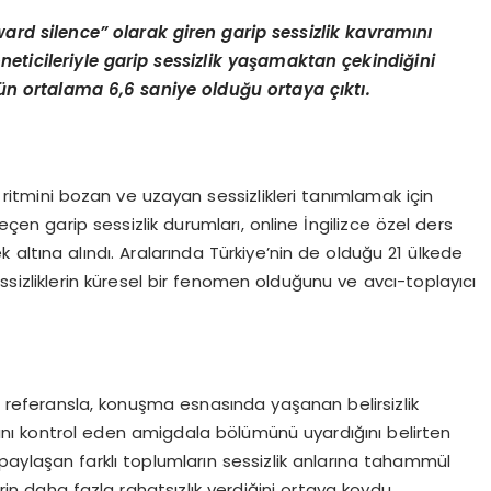
ard silence”
olarak giren garip sessizlik kavram
ı
n
ı
ö
neticileriyle garip sessizlik ya
ş
amaktan
ç
ekindi
ğ
ini
ü
n ortalama 6,6 saniye oldu
ğ
u ortaya
çı
kt
ı
.
ritmini bozan ve uzayan sessizlikleri tanımlamak için
eçen garip sessizlik durumları, online İngilizce özel ders
altına alındı. Aralarında Türkiye’nin de olduğu 21 ülkede
essizliklerin küresel bir fenomen olduğunu ve avcı-toplayıcı
ir referansla, konuşma esnasında yaşanan belirsizlik
ını kontrol eden amigdala bölümünü uyardığını belirten
ri paylaşan farklı toplumların sessizlik anlarına tahammül
rin daha fazla rahatsızlık verdiğini ortaya koydu.