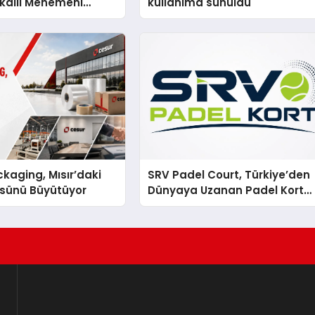
kallı Menemeni
kullanıma sunuldu
kaging, Mısır’daki
SRV Padel Court, Türkiye’den
ssünü Büyütüyor
Dünyaya Uzanan Padel Kort
Üretiminde Güvenin Adresi