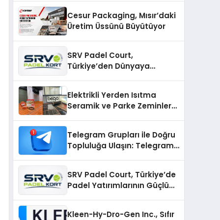
Cesur Packaging, Mısır’daki
Üretim Üssünü Büyütüyor
SRV Padel Court,
Türkiye’den Dünyaya
Uzanan Padel Kort
Üretiminde Güvenin Adresi
Elektrikli Yerden Isıtma
Seramik ve Parke Zeminler
İçin En Verimli Çözümler
Telegram Grupları ile Doğru
Topluluğa Ulaşın: Telegram
Gruplarıyla Online
Topluluklara Katılım
SRV Padel Court, Türkiye’de
Padel Yatırımlarının Güçlü
Markası Olmayı Sürdürüyor
Kleen-Hy-Dro-Gen Inc., Sıfır