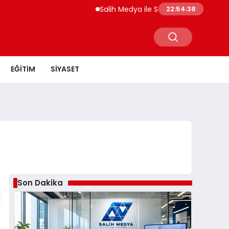
Salih Medya ile Sosyal Medya Profil Yöne
22:54:39
EĞITIM
SIYASET
Son Dakika