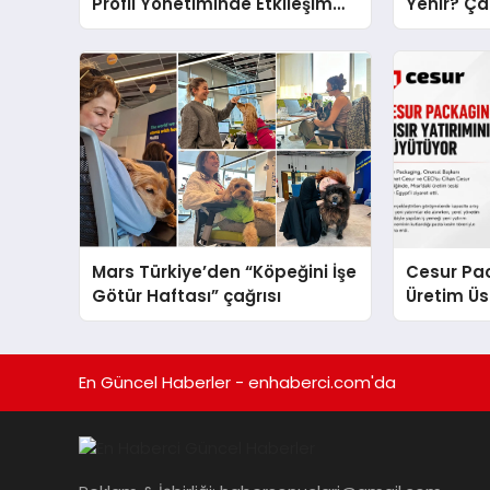
Profil Yönetiminde Etkileşim
Yenir? Ça
Artırma Yöntemleri
Molası
Mars Türkiye’den “Köpeğini İşe
Cesur Pac
Götür Haftası” çağrısı
Üretim Ü
En Güncel Haberler - enhaberci.com'da