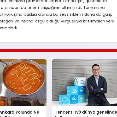
menin yalnızca gramerden ibaret olmadığını, gündelik dil
k açısından da önem taşıdığının altını çizdi. Tamamına
dil konuşma baskısı altında bu sessizliklerin daha da garip
n olağan ve insana özgü olduğu vurgusuyla katılımcıları yeni
amaçladı.
nkara Yolunda Ne
Tencent Hy3 dünya genelind