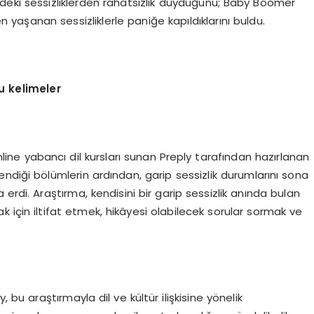
eki sessizliklerden rahatsızlık duyduğunu; Baby Boomer
yaşanan sessizliklerle paniğe kapıldıklarını buldu.
u kelimeler
line yabancı dil kursları sunan Preply tarafından hazırlanan
ndiği bölümlerin ardından, garip sessizlik durumlarını sona
erdi. Araştırma, kendisini bir garip sessizlik anında bulan
rmak için iltifat etmek, hikâyesi olabilecek sorular sormak ve
 bu araştırmayla dil ve kültür ilişkisine yönelik