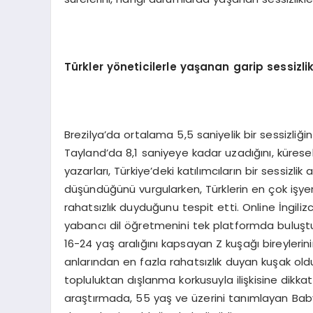
T
ü
rkler y
ö
neticilerle ya
ş
anan garip sessizli
Brezilya’da ortalama 5,5 saniyelik bir sessizliğ
Tayland’da 8,1 saniyeye kadar uzadığını, kürese
yazarları, Türkiye’deki katılımcıların bir sessiz
düşündüğünü vurgularken, Türklerin en çok işyerl
rahatsızlık duyduğunu tespit etti. Online İngili
yabancı dil öğretmenini tek platformda buluşt
16-24 yaş aralığını kapsayan Z kuşağı bireylerin
anlarından en fazla rahatsızlık duyan kuşak old
topluluktan dışlanma korkusuyla ilişkisine dikkat
araştırmada, 55 yaş ve üzerini tanımlayan Baby