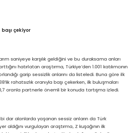
 ba
şı ç
ekiyor
rım saniyeye karşılık geldiğini ve bu duraksama anları
arttığını hatırlatan araştırma, Türkiye’den 1.001 katılımcının
landığı garip sessizlik anlarını da listeledi. Buna göre ilk
’lik rahatsızlık oranıyla başı çekerken, ilk buluşmaları
7 oranla partnerle önemli bir konuda tartışma izledi.
ibi dar alanlarda yaşanan sessiz anların da Türk
r aldığını vurgulayan araştırma, Z kuşağının ilk