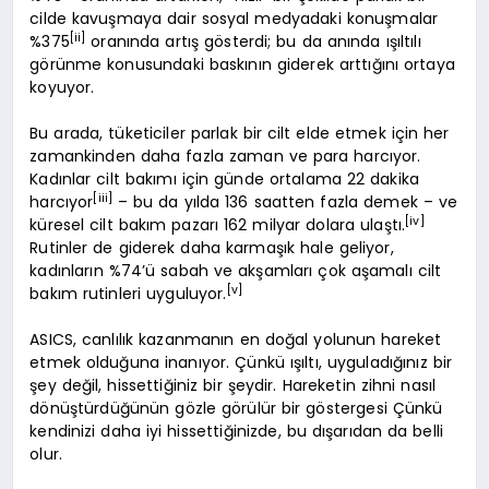
cilde kavuşmaya dair sosyal medyadaki konuşmalar
[ii]
%375
oranında artış gösterdi; bu da anında ışıltılı
görünme konusundaki baskının giderek arttığını ortaya
koyuyor.
Bu arada, tüketiciler parlak bir cilt elde etmek için her
zamankinden daha fazla zaman ve para harcıyor.
Kadınlar cilt bakımı için günde ortalama 22 dakika
[iii]
harcıyor
– bu da yılda 136 saatten fazla demek – ve
[iv]
küresel cilt bakım pazarı 162 milyar dolara ulaştı.
Rutinler de giderek daha karmaşık hale geliyor,
kadınların %74’ü sabah ve akşamları çok aşamalı cilt
[v]
bakım rutinleri uyguluyor.
ASICS, canlılık kazanmanın en doğal yolunun hareket
etmek olduğuna inanıyor. Çünkü ışıltı, uyguladığınız bir
şey değil, hissettiğiniz bir şeydir. Hareketin zihni nasıl
dönüştürdüğünün gözle görülür bir göstergesi Çünkü
kendinizi daha iyi hissettiğinizde, bu dışarıdan da belli
olur.