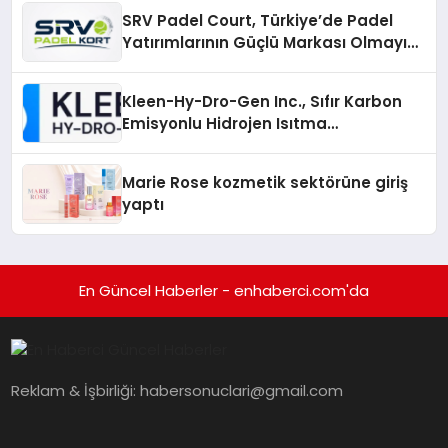
Katılım
SRV Padel Court, Türkiye’de Padel
Yatırımlarının Güçlü Markası Olmayı
Sürdürüyor
Kleen-Hy-Dro-Gen Inc., Sıfır Karbon
Emisyonlu Hidrojen Isıtma
Teknolojisinde ISO ve TSSA
Düzenleyici Onaylarını Aldı
Marie Rose kozmetik sektörüne giriş
yaptı
En Güncel Haberler - enhaberci.com'da
Reklam & İşbirliği:
habersonuclari@gmail.com