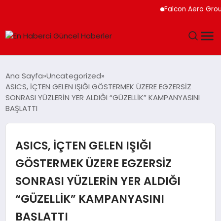
Falcon Aero Group, Küres
GÜNDEM
Ana Sayfa
Uncategorized
ASICS, İÇTEN GELEN IŞIĞI GÖSTERMEK ÜZERE EGZERSİZ
SPOR
SONRASI YÜZLERİN YER ALDIĞI “GÜZELLİK” KAMPANYASINI
BAŞLATTI
SAĞLIK
ASICS, İÇTEN GELEN IŞIĞI
TEKNOLOJI
GÖSTERMEK ÜZERE EGZERSİZ
MAGAZIN
SONRASI YÜZLERİN YER ALDIĞI
DÜNYA
“GÜZELLİK” KAMPANYASINI
BAŞLATTI