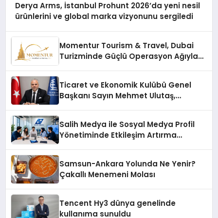
Derya Arms, İstanbul Prohunt 2026’da yeni nesil
ürünlerini ve global marka vizyonunu sergiledi
Momentur Tourism & Travel, Dubai
Turizminde Güçlü Operasyon Ağıyla
Fark Yaratıyor
Ticaret ve Ekonomik Kulübü Genel
Başkanı Sayın Mehmet Ulutaş,
ekonomiye dair yaptığı açıklamada
şunları kaydetti:
Salih Medya ile Sosyal Medya Profil
Yönetiminde Etkileşim Artırma
Yöntemleri
Samsun-Ankara Yolunda Ne Yenir?
Çakallı Menemeni Molası
Tencent Hy3 dünya genelinde
kullanıma sunuldu