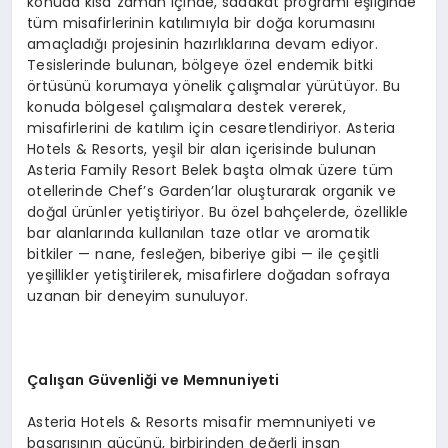
konuda kısa zaman içinde, sadakat programı eşliğinde
tüm misafirlerinin katılımıyla bir doğa korumasını
amaçladığı projesinin hazırlıklarına devam ediyor.
Tesislerinde bulunan, bölgeye özel endemik bitki
örtüsünü korumaya yönelik çalışmalar yürütüyor. Bu
konuda bölgesel çalışmalara destek vererek,
misafirlerini de katılım için cesaretlendiriyor. Asteria
Hotels & Resorts, yeşil bir alan içerisinde bulunan
Asteria Family Resort Belek başta olmak üzere tüm
otellerinde Chef’s Garden’lar oluşturarak organik ve
doğal ürünler yetiştiriyor. Bu özel bahçelerde, özellikle
bar alanlarında kullanılan taze otlar ve aromatik
bitkiler — nane, fesleğen, biberiye gibi — ile çeşitli
yeşillikler yetiştirilerek, misafirlere doğadan sofraya
uzanan bir deneyim sunuluyor.
Çalışan Güvenliği ve Memnuniyeti
Asteria Hotels & Resorts misafir memnuniyeti ve
başarısının gücünü, birbirinden değerli insan