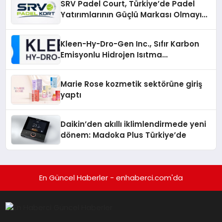
SRV Padel Court, Türkiye’de Padel
Yatırımlarının Güçlü Markası Olmayı
Sürdürüyor
Kleen-Hy-Dro-Gen Inc., Sıfır Karbon
Emisyonlu Hidrojen Isıtma
Teknolojisinde ISO ve TSSA
Düzenleyici Onaylarını Aldı
Marie Rose kozmetik sektörüne giriş
yaptı
Daikin’den akıllı iklimlendirmede yeni
dönem: Madoka Plus Türkiye’de
En Güncel Haberler - enhaberci.com'da