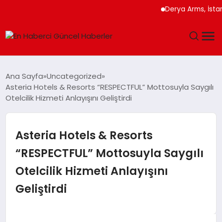
Derya Arms, İstanbul Pr
GÜNDEM
Ana Sayfa
Uncategorized
Asteria Hotels & Resorts “RESPECTFUL” Mottosuyla Saygılı
SPOR
Otelcilik Hizmeti Anlayışını Geliştirdi
SAĞLIK
Asteria Hotels & Resorts
TEKNOLOJI
“RESPECTFUL” Mottosuyla Saygılı
Otelcilik Hizmeti Anlayışını
MAGAZIN
Geliştirdi
DÜNYA