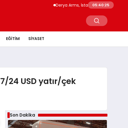
Derya Arms, İstanbul Prohunt 2026’da yeni 
05:40:26
EĞITIM
SIYASET
 7/24 USD yatır/çek
Son Dakika