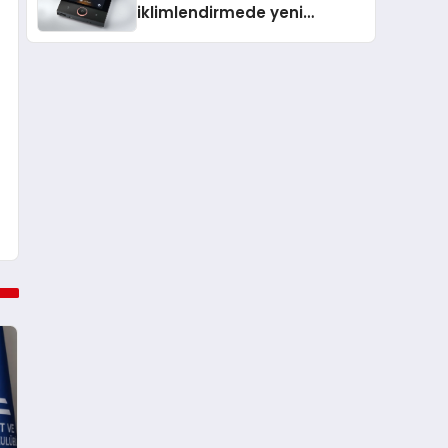
iklimlendirmede yeni
dönem: Madoka Plus
Türkiye’de