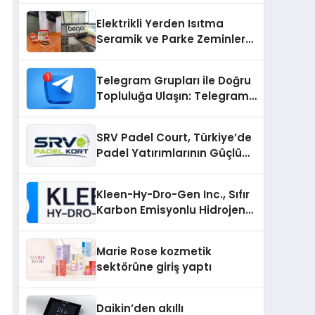
Üretiminde Güvenin Adresi
Elektrikli Yerden Isıtma
Seramik ve Parke Zeminler
İçin En Verimli Çözümler
Telegram Grupları ile Doğru
Topluluğa Ulaşın: Telegram
Gruplarıyla Online
Topluluklara Katılım
SRV Padel Court, Türkiye’de
Padel Yatırımlarının Güçlü
Markası Olmayı Sürdürüyor
Kleen-Hy-Dro-Gen Inc., Sıfır
Karbon Emisyonlu Hidrojen
Isıtma Teknolojisinde ISO ve
TSSA Düzenleyici Onaylarını
Marie Rose kozmetik
Aldı
sektörüne giriş yaptı
Daikin’den akıllı