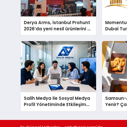
Derya Arms, İstanbul Prohunt
Momentur
2026’da yeni nesil ürünlerini ve
Dubai Tu
global marka vizyonunu
Operasyo
sergiledi
Yaratıyor
Salih Medya ile Sosyal Medya
Samsun-A
Profil Yönetiminde Etkileşim
Yenir? Ça
Artırma Yöntemleri
Molası