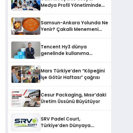
şunları kaydetti:
Medya Profil Yönetiminde
Etkileşim Artırma Yöntemleri
Samsun-Ankara Yolunda Ne
Yenir? Çakallı Menemeni
Molası
Tencent Hy3 dünya
genelinde kullanıma
sunuldu
Mars Türkiye’den “Köpeğini
İşe Götür Haftası” çağrısı
Cesur Packaging, Mısır’daki
Üretim Üssünü Büyütüyor
SRV Padel Court,
Türkiye’den Dünyaya
Uzanan Padel Kort