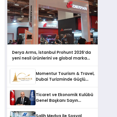
Derya Arms, İstanbul Prohunt 2026’da
yeni nesil ürünlerini ve global marka
vizyonunu sergiledi
Momentur Tourism & Travel,
Dubai Turizminde Güçlü
Operasyon Ağıyla Fark
Yaratıyor
Ticaret ve Ekonomik Kulübü
Genel Başkanı Sayın
Mehmet Ulutaş, ekonomiye
dair yaptığı açıklamada
Salih Medya ile Sosyal