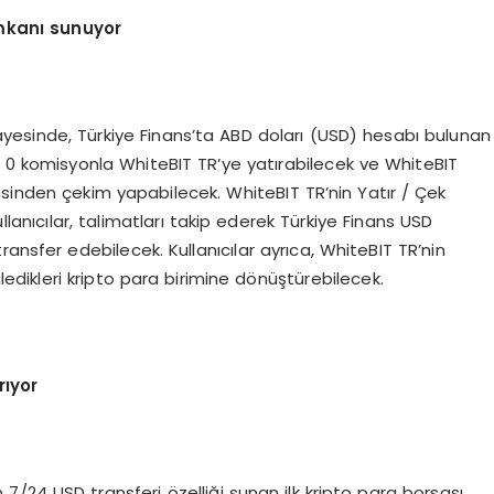
kanı sunuyor
ayesinde, Türkiye Finans’ta ABD doları (USD) hesabı bulunan
t, 0 komisyonla WhiteBIT TR’ye yatırabilecek ve WhiteBIT
nsinden çekim yapabilecek. WhiteBIT TR’nin Yatır / Çek
llanıcılar, talimatları takip ederek Türkiye Finans USD
ansfer edebilecek. Kullanıcılar ayrıca, WhiteBIT TR’nin
ledikleri kripto para birimine dönüştürebilecek.
rıyor
7/24 USD transferi özelliği sunan ilk kripto para borsası