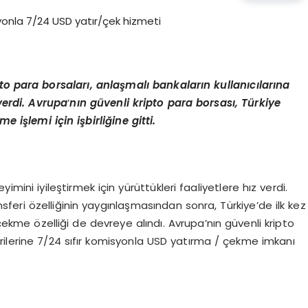
pto para borsaları, anlaşmalı bankaların kullanıcılarına
verdi. Avrupa
’
nın güvenli kripto para borsası, Türkiye
kme iş
lemi i
ç
in i
şbirliğine gitti.
yimini iyileştirmek için yürüttükleri faaliyetlere hız verdi.
eri özelliğinin yaygınlaşmasından sonra, Türkiye’de ilk kez
kme özelliği de devreye alındı. Avrupa’nın güvenli kripto
rilerine 7/24 sıfır komisyonla USD yatırma / çekme imkanı