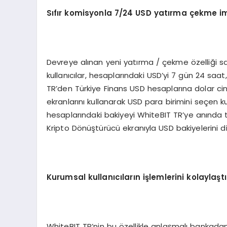
Sıfır komisyonla 7/24 USD yatı
rma
çekme im
Devreye alınan yeni yatırma / çekme özelliği s
kullanıcılar, hesaplarındaki USD’yi 7 gün 24 saa
TR’den Türkiye Finans USD hesaplarına dolar ci
ekranlarını kullanarak USD para birimini seçen ku
hesaplarındaki bakiyeyi WhiteBIT TR’ye anında tr
Kripto Dönüştürücü ekranıyla USD bakiyelerini di
Kurumsal kullanıcıların işlemlerini kolaylaştı
WhiteBIT TR’nin bu özellikle anlaşmalı bankadan 