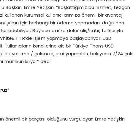
u Başkanı Emre Yetişkin, “Başlattığımız bu hizmet, tezgah
izi kullanan kurumsal kullanıcılarımıza önemli bir avantaj
T dönüşümü için herhangi bir ödeme yapmadan, doğrudan
er edebiliyor. Böylece banka dolar alış/satış farklarıyla
iteBIT TR’de işlem yapmaya başlayabiliyor. USD
 Kullanıcıların kendilerine ait bir Türkiye Finans USD
ekilde yatırma / çekme işlemi yapmaları, bakiyenin 7/24 çok
ı mümkün kılıyor” dedi.
oruz”
n önemli bir parçası olduğunu vurgulayan Emre Yetişkin,