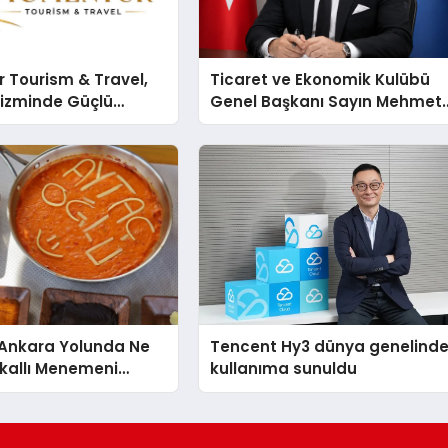
 Tourism & Travel,
Ticaret ve Ekonomik Kulübü
rizminde Güçlü
Genel Başkanı Sayın Mehmet
n Ağıyla Fark
Ulutaş, ekonomiye dair yaptığ
açıklamada şunları kaydetti:
nkara Yolunda Ne
Tencent Hy3 dünya genelind
kallı Menemeni
kullanıma sunuldu