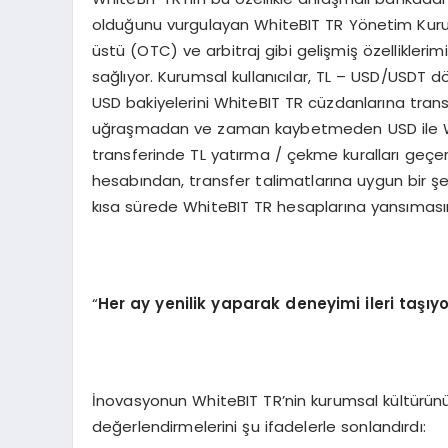
olduğunu vurgulayan WhiteBIT TR Yönetim Kurul
üstü (OTC) ve arbitraj gibi gelişmiş özelliklerim
sağlıyor. Kurumsal kullanıcılar, TL – USD/USD
USD bakiyelerini WhiteBIT TR cüzdanlarına transf
uğraşmadan ve zaman kaybetmeden USD ile Wh
transferinde TL yatırma / çekme kuralları geçerli.
hesabından, transfer talimatlarına uygun bir ş
kısa sürede WhiteBIT TR hesaplarına yansımasın
“
Her ay yenilik yaparak deneyimi ileri taşıy
İnovasyonun WhiteBIT TR’nin kurumsal kültürünü
değerlendirmelerini şu ifadelerle sonlandırdı: