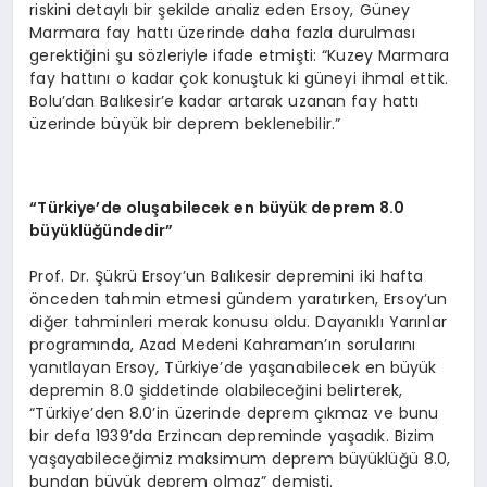
riskini detaylı bir şekilde analiz eden Ersoy, Güney
Marmara fay hattı üzerinde daha fazla durulması
gerektiğini şu sözleriyle ifade etmişti: “Kuzey Marmara
fay hattını o kadar çok konuştuk ki güneyi ihmal ettik.
Bolu’dan Balıkesir’e kadar artarak uzanan fay hattı
üzerinde büyük bir deprem beklenebilir.”
“
Türkiye
’
de oluşabilecek en büyük deprem 8.0
büyüklüğündedir”
Prof. Dr. Şükrü Ersoy’un Balıkesir depremini iki hafta
önceden tahmin etmesi gündem yaratırken, Ersoy’un
diğer tahminleri merak konusu oldu. Dayanıklı Yarınlar
programında, Azad Medeni Kahraman’ın sorularını
yanıtlayan Ersoy, Türkiye’de yaşanabilecek en büyük
depremin 8.0 şiddetinde olabileceğini belirterek,
“Türkiye’den 8.0’in üzerinde deprem çıkmaz ve bunu
bir defa 1939’da Erzincan depreminde yaşadık. Bizim
yaşayabileceğimiz maksimum deprem büyüklüğü 8.0,
bundan büyük deprem olmaz” demişti.