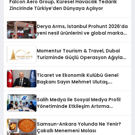
Falcon Aero Group, Küresel Havacılık Tedarik
Zincirinde Türkiye’den Dünyaya Açılıyor
Derya Arms, İstanbul Prohunt 2026’da
yeni nesil ürünlerini ve global marka
vizyonunu sergiledi
Momentur Tourism & Travel, Dubai
Turizminde Güçlü Operasyon Ağıyla
Fark Yaratıyor
Ticaret ve Ekonomik Kulübü Genel
Başkanı Sayın Mehmet Ulutaş,
ekonomiye dair yaptığı açıklamada
şunları kaydetti:
Salih Medya ile Sosyal Medya Profil
Yönetiminde Etkileşim Artırma
Yöntemleri
Samsun-Ankara Yolunda Ne Yenir?
Çakallı Menemeni Molası