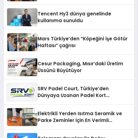
Tencent Hy3 dünya genelinde
kullanıma sunuldu
Mars Türkiye’den “Köpeğini İşe Götür
Haftası” çağrısı
Cesur Packaging, Mısır’daki Üretim
Üssünü Büyütüyor
SRV Padel Court, Türkiye’den
Dünyaya Uzanan Padel Kort
Üretiminde Güvenin Adresi
Elektrikli Yerden Isıtma Seramik ve
Parke Zeminler İçin En Verimli
Çözümler