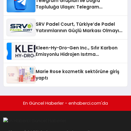
Telegram Grupları ile Doğru
Topluluğa Ulaşın: Telegram
Gruplarıyla Online Topluluklara
Katılım
SRV Padel Court, Türkiye’de Padel
Yatırımlarının Güçlü Markası Olmayı
Sürdürüyor
Kleen-Hy-Dro-Gen Inc., Sıfır Karbon
Emisyonlu Hidrojen Isıtma
Teknolojisinde ISO ve TSSA
Düzenleyici Onaylarını Aldı
Marie Rose kozmetik sektörüne giriş
yaptı
En Güncel Haberler - enhaberci.com'da