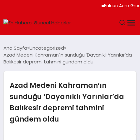
Falcon Aero Group, Kür
GÜNDEM
Ana Sayfa
Uncategorized
Azad Medeni Kahraman’ın sunduğu ‘Dayanıklı Yarınlar’da
SPOR
Balıkesir depremi tahmini gündem oldu
SAĞLIK
Azad Medeni Kahraman’ın
TEKNOLOJI
sunduğu ‘Dayanıklı Yarınlar’da
Balıkesir depremi tahmini
MAGAZIN
gündem oldu
DÜNYA