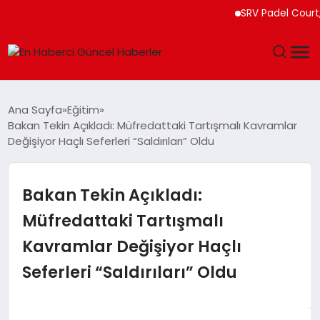
SRV Padel Court, Türk
GÜNDEM
Ana Sayfa
Eğitim
Bakan Tekin Açıkladı: Müfredattaki Tartışmalı Kavramlar
SPOR
Değişiyor Haçlı Seferleri “Saldırıları” Oldu
SAĞLIK
Bakan Tekin Açıkladı:
TEKNOLOJI
Müfredattaki Tartışmalı
Kavramlar Değişiyor Haçlı
MAGAZIN
Seferleri “Saldırıları” Oldu
DÜNYA