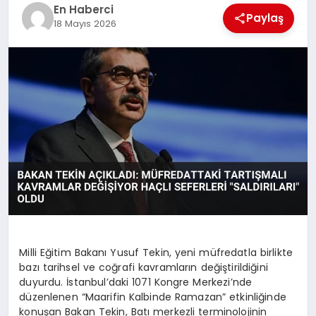
EKONOMI
En Haberci
Paylaş
18 Mayıs 2026
EĞITIM
SIYASET
Milli Eğitim Bakanı Yusuf Tekin, yeni müfredatla birlikte
bazı tarihsel ve coğrafi kavramların değiştirildiğini
duyurdu. İstanbul’daki 1071 Kongre Merkezi’nde
düzenlenen “Maarifin Kalbinde Ramazan” etkinliğinde
konuşan Bakan Tekin, Batı merkezli terminolojinin