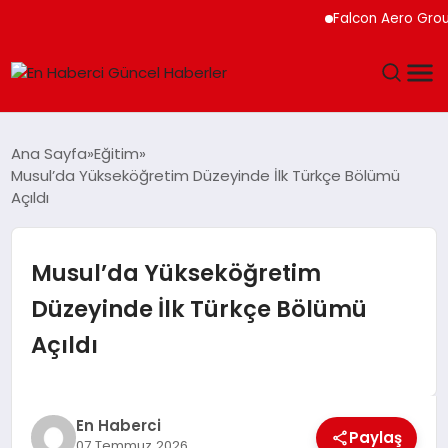
Falcon Aero Group, Küre
GÜNDEM
Ana Sayfa
Eğitim
Musul’da Yükseköğretim Düzeyinde İlk Türkçe Bölümü
SPOR
Açıldı
SAĞLIK
Musul’da Yükseköğretim
TEKNOLOJI
Düzeyinde İlk Türkçe Bölümü
Açıldı
MAGAZIN
DÜNYA
En Haberci
Paylaş
07 Temmuz 2026