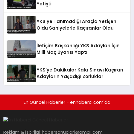
Yetişti
YKS’ye Tanımadığı Araçla Yetişen
Oldu Saniyelerle Kaçıranlar Oldu
İletişim Başkanlığı YKS Adayları İçin
Milli Maç Uyarısı Yaptı
YKS’ye Dakikalar Kala Sınavı Kaçıran
Adayların Yaşadığı Zorluklar
En Güncel Haberler - enhaberci.com'da
Reklam & İşbirliği:
habersonuclari@gmail.com