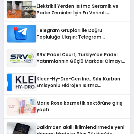
Elektrikli Yerden Isıtma Seramik ve
Parke Zeminler İçin En Verimli
Çözümler
Telegram Grupları ile Doğru
Topluluğa Ulaşın: Telegram
Gruplarıyla Online Topluluklara
Katılım
SRV Padel Court, Türkiye’de Padel
Yatırımlarının Güçlü Markası Olmayı
Sürdürüyor
Kleen-Hy-Dro-Gen Inc., Sıfır Karbon
Emisyonlu Hidrojen Isıtma
Teknolojisinde ISO ve TSSA
Düzenleyici Onaylarını Aldı
Marie Rose kozmetik sektörüne giriş
yaptı
Daikin’den akıllı iklimlendirmede yeni
dönem: Madoka Plus Türkiye’de