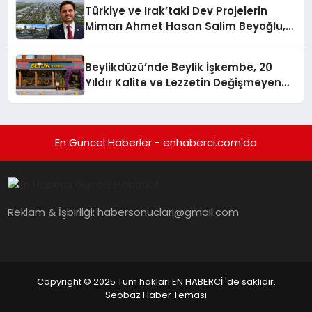
Türkiye ve Irak’taki Dev Projelerin
Mimarı Ahmet Hasan Salim Beyoğlu,
10 Milyon Metrekarelik “Al Yusuf
Holding Industrial City” Projesini
Beylikdüzü’nde Beylik İşkembe, 20
Hayata Geçirecek
Yıldır Kalite ve Lezzetin Değişmeyen
Adresi
En Güncel Haberler - enhaberci.com'da
Reklam & İşbirliği:
habersonuclari@gmail.com
Copyright © 2025 Tüm hakları EN HABERCİ 'de saklıdır.
Seobaz Haber Teması