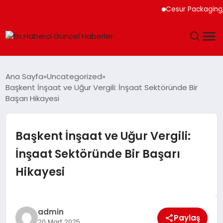
Cesur Packaging, Mısı
GÜNDEM
Ana Sayfa
Uncategorized
Başkent İnşaat ve Uğur Vergili: İnşaat Sektöründe Bir
SPOR
Başarı Hikayesi
SAĞLIK
Başkent İnşaat ve Uğur Vergili:
TEKNOLOJI
İnşaat Sektöründe Bir Başarı
Hikayesi
MAGAZIN
DÜNYA
admin
Paylaş
20 Mart 2025