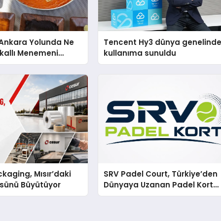
nkara Yolunda Ne
Tencent Hy3 dünya genelind
kallı Menemeni
kullanıma sunuldu
kaging, Mısır’daki
SRV Padel Court, Türkiye’den
ssünü Büyütüyor
Dünyaya Uzanan Padel Kort
Üretiminde Güvenin Adresi