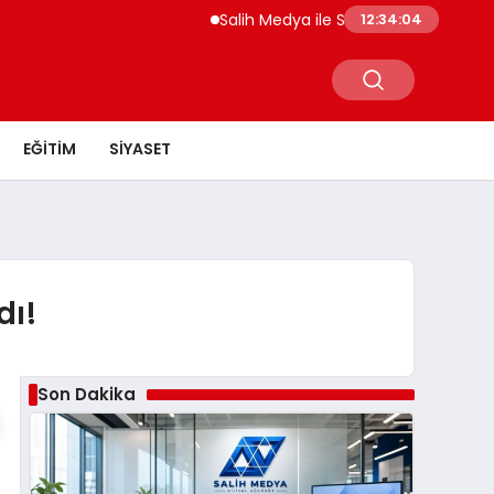
Salih Medya ile Sosyal Medya Profil Yön
12:34:04
EĞITIM
SIYASET
dı!
Son Dakika