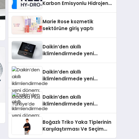
Karbon Emisyonlu Hidrojen
Isıtma Teknolojisinde ISO ve
TSSA Düzenleyici Onaylarını
Marie Rose kozmetik
Aldı
e
sektörüne giriş yaptı
Daikin’den akıllı
iklimlendirmede yeni
dönem: Madoka Plus
Türkiye’de
Daikin’den akıllı
iklimlendirmede yeni
dönem: Madoka Plus
Türkiye’de
Daikin’den akıllı
iklimlendirmede yeni
dönem: Madoka Plus
Türkiye’de
Boğazlı Triko Yaka Tiplerinin
Karşılaştırması Ve Seçim
Rehberi