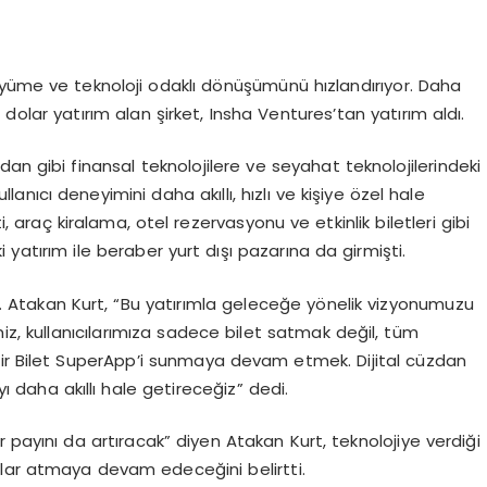
üyüme ve teknoloji odaklı dönüşümünü hızlandırıyor. Daha
 dolar yatırım alan şirket, Insha Ventures’tan yatırım aldı.
dan gibi finansal teknolojilere ve seyahat teknolojilerindeki
ıcı deneyimini daha akıllı, hızlı ve kişiye özel hale
i, araç kiralama, otel rezervasyonu ve etkinlik biletleri gibi
 yatırım ile beraber yurt dışı pazarına da girmişti.
. Atakan Kurt, “Bu yatırımla geleceğe yönelik vizyonumuzu
miz, kullanıcılarımıza sadece bilet satmak değil, tüm
 bir Bilet SuperApp’i sunmaya devam etmek. Dijital cüzdan
daha akıllı hale getireceğiz” dedi.
r payını da artıracak” diyen Atakan Kurt, teknolojiye verdiği
mlar atmaya devam edeceğini belirtti.