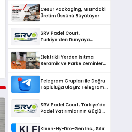
Cesur Packaging, Mısır’daki
Üretim Üssünü Büyütüyor
SRV Padel Court,
Türkiye’den Dünyaya
Uzanan Padel Kort
Üretiminde Güvenin Adresi
Elektrikli Yerden Isıtma
Seramik ve Parke Zeminler
İçin En Verimli Çözümler
Telegram Grupları ile Doğru
Topluluğa Ulaşın: Telegram
Gruplarıyla Online
Topluluklara Katılım
SRV Padel Court, Türkiye’de
Padel Yatırımlarının Güçlü
Markası Olmayı Sürdürüyor
Kleen-Hy-Dro-Gen Inc., Sıfır