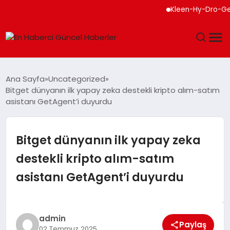
Kleen-Hy-Dro-Gen Inc.
GÜNDEM
Ana Sayfa
Uncategorized
Bitget dünyanın ilk yapay zeka destekli kripto alım-satım
SPOR
asistanı GetAgent’i duyurdu
SAĞLIK
Bitget dünyanın ilk yapay zeka
TEKNOLOJI
destekli kripto alım-satım
asistanı GetAgent’i duyurdu
MAGAZIN
DÜNYA
admin
Paylaş
02 Temmuz 2025