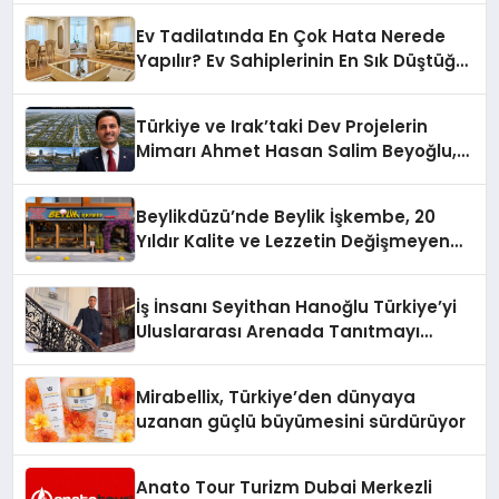
Ev Tadilatında En Çok Hata Nerede
Yapılır? Ev Sahiplerinin En Sık Düştüğü
15 Yanlış
Türkiye ve Irak’taki Dev Projelerin
Mimarı Ahmet Hasan Salim Beyoğlu,
10 Milyon Metrekarelik “Al Yusuf
Holding Industrial City” Projesini
Beylikdüzü’nde Beylik İşkembe, 20
Hayata Geçirecek
Yıldır Kalite ve Lezzetin Değişmeyen
Adresi
İş İnsanı Seyithan Hanoğlu Türkiye’yi
Uluslararası Arenada Tanıtmayı
Hedefliyor
Mirabellix, Türkiye’den dünyaya
uzanan güçlü büyümesini sürdürüyor
Anato Tour Turizm Dubai Merkezli