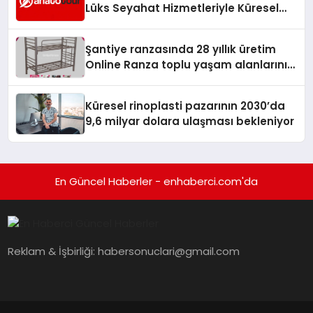
Lüks Seyahat Hizmetleriyle Küresel
Turizmde Öne Çıkıyor
Şantiye ranzasında 28 yıllık üretim
Online Ranza toplu yaşam alanlarını
tek elden donatıyor
Küresel rinoplasti pazarının 2030’da
9,6 milyar dolara ulaşması bekleniyor
En Güncel Haberler - enhaberci.com'da
Reklam & İşbirliği:
habersonuclari@gmail.com