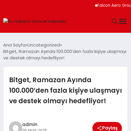
Falcon Aero Group, Kür
GÜNDEM
Ana Sayfa
Uncategorized
Bitget, Ramazan Ayında 100.000’den fazla kişiye ulaşmayı
SPOR
ve destek olmayı hedefliyor!
SAĞLIK
Bitget, Ramazan Ayında
TEKNOLOJI
100.000’den fazla kişiye ulaşmayı
ve destek olmayı hedefliyor!
MAGAZIN
DÜNYA
admin
Paylaş
05 Mart 2025