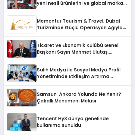
yeni nesil ürünlerini ve global marka
vizyonunu sergiledi
Momentur Tourism & Travel, Dubai
Turizminde Güçlü Operasyon Ağıyla
Fark Yaratıyor
Ticaret ve Ekonomik Kulübü Genel
Başkanı Sayın Mehmet Ulutaş,
ekonomiye dair yaptığı açıklamada
şunları kaydetti:
Salih Medya ile Sosyal Medya Profil
Yönetiminde Etkileşim Artırma
Yöntemleri
Samsun-Ankara Yolunda Ne Yenir?
Çakallı Menemeni Molası
Tencent Hy3 dünya genelinde
kullanıma sunuldu