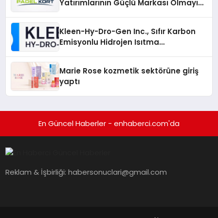
Yatırımlarının Güçlü Markası Olmayı
Sürdürüyor
Kleen-Hy-Dro-Gen Inc., Sıfır Karbon
Emisyonlu Hidrojen Isıtma
Teknolojisinde ISO ve TSSA
Düzenleyici Onaylarını Aldı
Marie Rose kozmetik sektörüne giriş
yaptı
En Güncel Haberler - enhaberci.com'da
Reklam & İşbirliği:
habersonuclari@gmail.com