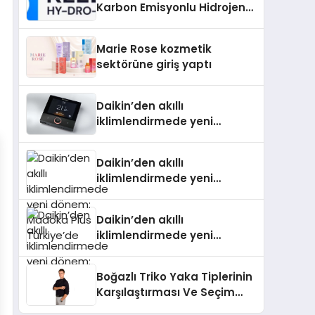
Karbon Emisyonlu Hidrojen
Isıtma Teknolojisinde ISO ve
TSSA Düzenleyici Onaylarını
Marie Rose kozmetik
Aldı
sektörüne giriş yaptı
Daikin’den akıllı
iklimlendirmede yeni
dönem: Madoka Plus
Türkiye’de
Daikin’den akıllı
iklimlendirmede yeni
dönem: Madoka Plus
Türkiye’de
Daikin’den akıllı
iklimlendirmede yeni
dönem: Madoka Plus
Türkiye’de
Boğazlı Triko Yaka Tiplerinin
Karşılaştırması Ve Seçim
Rehberi