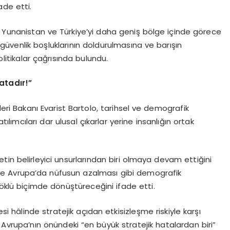
ade etti.
 Yunanistan ve Türkiye’yi daha geniş bölge içinde görece
 güvenlik boşluklarının doldurulmasına ve barışın
itikalar çağrısında bulundu.
hatadır!”
şleri Bakanı Evarist Bartolo, tarihsel ve demografik
ımcıları dar ulusal çıkarlar yerine insanlığın ortak
setin belirleyici unsurlarından biri olmaya devam ettiğini
ışı ve Avrupa’da nüfusun azalması gibi demografik
köklü biçimde dönüştüreceğini ifade etti.
si hâlinde stratejik açıdan etkisizleşme riskiyle karşı
 Avrupa’nın önündeki “en büyük stratejik hatalardan biri”