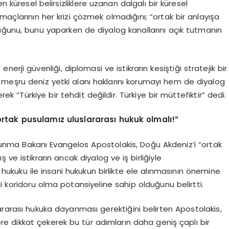
küresel belirsizliklere uzanan dalgalı bir küresel
larının her krizi çözmek olmadığını; “ortak bir anlayışa
uğunu, bunu yaparken de diyalog kanallarını açık tutmanın
rji güvenliği, diplomasi ve istikrarın kesiştiği stratejik bir
 meşru deniz yetki alanı haklarını korumayı hem de diyalog
rek “Türkiye bir tehdit değildir. Türkiye bir müttefiktir” dedi.
rtak pusulamız uluslararası hukuk olmalı!”
avunma Bakanı Evangelos Apostolakis, Doğu Akdeniz’i “ortak
ve istikrarın ancak diyalog ve iş birliğiyle
 hukuku ile insani hukukun birlikte ele alınmasının önemine
i koridoru olma potansiyeline sahip olduğunu belirtti.
ararası hukuka dayanması gerektiğini belirten Apostolakis,
ere dikkat çekerek bu tür adımların daha geniş çaplı bir