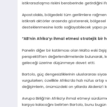
istikrarsızlaşma riskini beraberinde getirdiğini if
Apostolakis, bölgedeki tüm gerilimlere rağmen
istikrarlı aktörler arasında göstererek, bölgesel
desteklenmesine katkı sağlayabilecek yapıcı pol
“AB’nin Afrika’yı ihmal etmesi stratejik bir 
Panelin diğer bir katılımcısı olan Malta eski Dışi
perspektiften değerlendirmelerde bulunarak, katıl
geleceği üzerine düşünmeye davet etti.
Bartolo, güç dengesizliklerinin uluslararası siya
vurgularken; özellikle Afrika’da hızlı nüfus art
değişimlerin, önümüzdeki on yıllarda Akdeniz’i 
Avrupa Birliği’nin Afrika’yı ihmal etmeyi sürdürme
karşıya kalacağını belirten Bartolo, bunu bugün