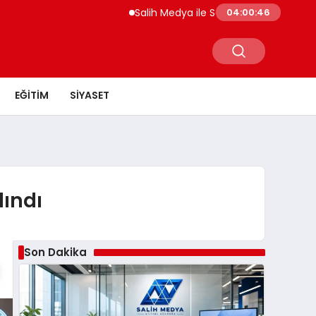
Salih Medya ile Sosyal Medya Profil Yönetiminde
04:00:48
EĞITIM
SIYASET
lındı
Son Dakika