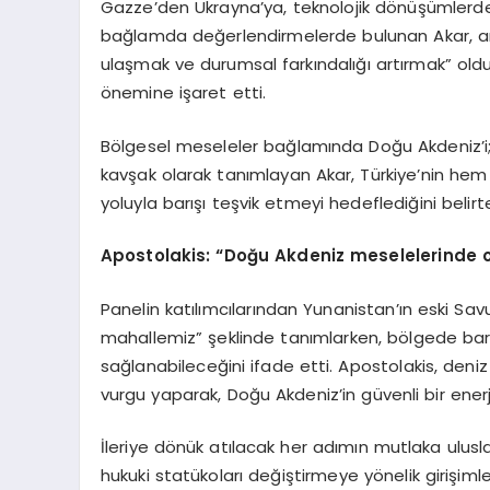
Gazze’den Ukrayna’ya, teknolojik dönüşümlerden 
bağlamda değerlendirmelerde bulunan Akar, amaç
ulaşmak ve durumsal farkındalığı artırmak” old
önemine işaret etti.
Bölgesel meseleler bağlamında Doğu Akdeniz’i; ene
kavşak olarak tanımlayan Akar, Türkiye’nin hem
yoluyla barışı teşvik etmeyi hedeflediğini belirte
Apostolakis: “Doğu Akdeniz meselelerinde o
Panelin katılımcılarından Yunanistan’ın eski S
mahallemiz” şeklinde tanımlarken, bölgede barış 
sağlanabileceğini ifade etti. Apostolakis, deniz
vurgu yaparak, Doğu Akdeniz’in güvenli bir enerj
İleriye dönük atılacak her adımın mutlaka ulusl
hukuki statükoları değiştirmeye yönelik girişiml