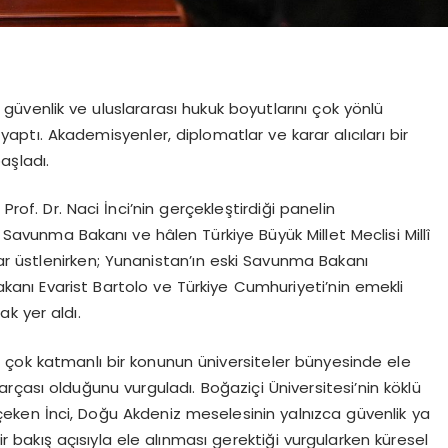
, güvenlik ve uluslararası hukuk boyutlarını çok yönlü
yaptı. Akademisyenler, diplomatlar ve karar alıcıları bir
aşladı.
rof. Dr. Naci İnci’nin gerçekleştirdiği panelin
Savunma Bakanı ve hâlen Türkiye Büyük Millet Meclisi Millî
r üstlenirken; Yunanistan’ın eski Savunma Bakanı
Bakanı Evarist Bartolo ve Türkiye Cumhuriyeti’nin emekli
k yer aldı.
 ve çok katmanlı bir konunun üniversiteler bünyesinde ele
çası olduğunu vurguladı. Boğaziçi Üniversitesi’nin köklü
eken İnci, Doğu Akdeniz meselesinin yalnızca güvenlik ya
bir bakış açısıyla ele alınması gerektiği vurgularken küresel