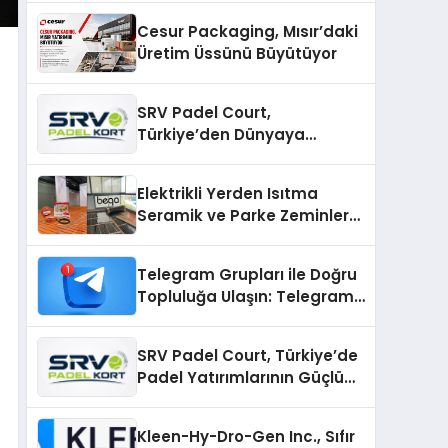
Cesur Packaging, Mısır’daki
Üretim Üssünü Büyütüyor
SRV Padel Court,
Türkiye’den Dünyaya
Uzanan Padel Kort
Üretiminde Güvenin Adresi
Elektrikli Yerden Isıtma
Seramik ve Parke Zeminler
İçin En Verimli Çözümler
Telegram Grupları ile Doğru
Topluluğa Ulaşın: Telegram
Gruplarıyla Online
Topluluklara Katılım
SRV Padel Court, Türkiye’de
Padel Yatırımlarının Güçlü
Markası Olmayı Sürdürüyor
Kleen-Hy-Dro-Gen Inc., Sıfır