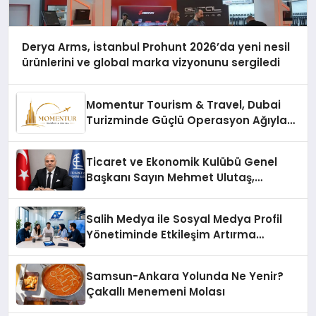
Derya Arms, İstanbul Prohunt 2026’da yeni nesil
ürünlerini ve global marka vizyonunu sergiledi
Momentur Tourism & Travel, Dubai
Turizminde Güçlü Operasyon Ağıyla
Fark Yaratıyor
Ticaret ve Ekonomik Kulübü Genel
Başkanı Sayın Mehmet Ulutaş,
ekonomiye dair yaptığı açıklamada
şunları kaydetti:
Salih Medya ile Sosyal Medya Profil
Yönetiminde Etkileşim Artırma
Yöntemleri
Samsun-Ankara Yolunda Ne Yenir?
Çakallı Menemeni Molası