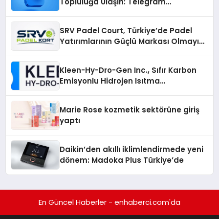
Topluluğa Ulaşın: Telegram
Gruplarıyla Online Topluluklara
Katılım
SRV Padel Court, Türkiye’de Padel
Yatırımlarının Güçlü Markası Olmayı
Sürdürüyor
Kleen-Hy-Dro-Gen Inc., Sıfır Karbon
Emisyonlu Hidrojen Isıtma
Teknolojisinde ISO ve TSSA
Düzenleyici Onaylarını Aldı
Marie Rose kozmetik sektörüne giriş
yaptı
Daikin’den akıllı iklimlendirmede yeni
dönem: Madoka Plus Türkiye’de
En Güncel Haberler - enhaberci.com'da