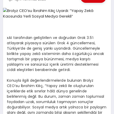
EKONOMI
EĞITIM
SIYASET
xAI taraf
ı
ndan geli
ş
tirilen ve do
ğ
rudan Grok 3.5
’
i
atlayarak piyasaya s
ü
r
ü
len Grok 4 g
ü
ncellemesi,
T
ü
rkiye
’
de de geni
ş
yank
ı
uyand
ı
rd
ı
. G
ü
ncellemeyle
birlikte yapay zek
â
sisteminin daha
ö
zg
ü
rl
ü
k
çü
ancak
tart
ış
mal
ı
bir yap
ı
ya b
ü
r
ü
nmesi, medya kar
şı
t
ı
yakla
şı
m
ı
ve sans
ü
rs
ü
z i
ç
erik
ü
retimi desteklemesi
ciddi ele
ş
tirileri beraberinde getirdi.
Konuyla ilgili de
ğ
erlendirmelerde bulunan Brolyz
CEO
’
su
İ
brahim K
ı
l
ıç
, “Yapay zek
â
ile olu
ş
turulan
i
ç
eriklerde etik s
ı
n
ı
rlar h
â
l
â
d
ü
nya genelinde
belirlenmi
ş
de
ğ
il. Bu durum, zaman zaman toplumsal
faydadan uzak, sorumluluk ta
şı
mayan sonu
ç
lar
do
ğ
urabiliyor. Sosyal medya art
ı
k yaln
ı
zca bir payla
şı
m
alan
ı
de
ğ
il, ayn
ı
zamanda bilgi ak
ışı
n
ı
n
ş
ekillendi
ğ
i bir