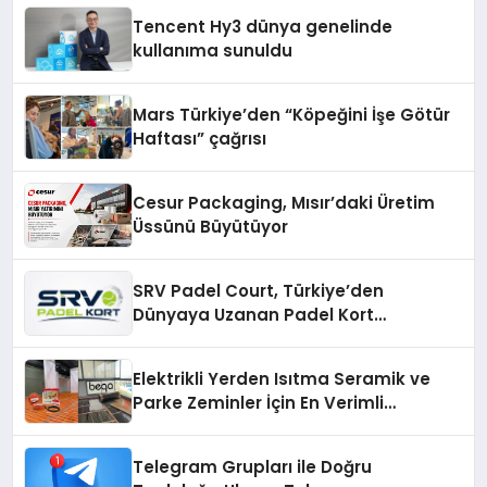
Tencent Hy3 dünya genelinde
kullanıma sunuldu
Mars Türkiye’den “Köpeğini İşe Götür
Haftası” çağrısı
Cesur Packaging, Mısır’daki Üretim
Üssünü Büyütüyor
SRV Padel Court, Türkiye’den
Dünyaya Uzanan Padel Kort
Üretiminde Güvenin Adresi
Elektrikli Yerden Isıtma Seramik ve
Parke Zeminler İçin En Verimli
Çözümler
Telegram Grupları ile Doğru