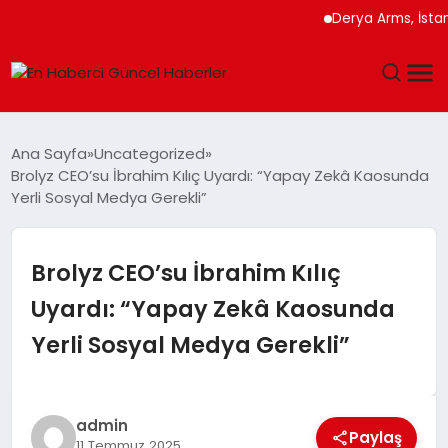
Derya Arms, İstanbul Pr
GÜNDEM
Ana Sayfa
Uncategorized
Brolyz CEO’su İbrahim Kılıç Uyardı: “Yapay Zekâ Kaosunda
SPOR
Yerli Sosyal Medya Gerekli”
SAĞLIK
Brolyz CEO’su İbrahim Kılıç
TEKNOLOJI
Uyardı: “Yapay Zekâ Kaosunda
Yerli Sosyal Medya Gerekli”
MAGAZIN
DÜNYA
admin
Paylaş
11 Temmuz 2025