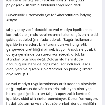
i
ç
eriklere verdi
ğ
i sert tepkileri sosyal medyada
payla
ş
arak sistemin s
ı
n
ı
rlar
ı
n
ı
sorgulad
ı
” dedi.
G
ü
vensizlik Ortam
ı
nda
Ş
effaf Alternatiflere
İ
htiya
ç
Art
ı
yor
K
ı
l
ıç
, yapay zek
â
destekli sosyal medya i
ç
eriklerinin
kontrols
ü
z bi
ç
imde yay
ı
lmas
ı
n
ı
n kullan
ı
c
ı
g
ü
venini ciddi
ş
ekilde zedeledi
ğ
ini ifade ederek,
“
Bug
ü
n kullan
ı
c
ı
lar
i
ç
eriklerin nereden, kim taraf
ı
ndan ve hangi etik
ç
er
ç
evede
ü
retildi
ğ
ini bilmek istiyor. Ancak ne yaz
ı
k ki
d
ü
nya genelinde bu s
ü
reci y
ö
netecek ortak bir
standart olu
ş
mu
ş
de
ğ
il. Dolay
ı
s
ı
yla hem ifade
ö
zg
ü
rl
üğü
n
ü
hem de toplumsal sorumlulu
ğ
u esas
alan, yerli ve g
ü
venilir platformlar
ö
n plana
çı
kmal
ı”
diye konu
ş
tu.
Sosyal medya uygulamalar
ı
n
ı
n art
ı
k sadece bireylerin
de
ğ
il toplumun da y
ö
nelimlerini etkileyen birer yap
ı
haline geldi
ğ
ini belirten K
ı
l
ıç
,
“
Yapay zek
â
kontroll
ü
i
ç
erikler, ciddi etik riskler bar
ı
nd
ı
r
ı
yor. Dezenformasyon,
hedef g
ö
sterme ve nefret s
ö
ylemleri; denetimsizli
ğ
in