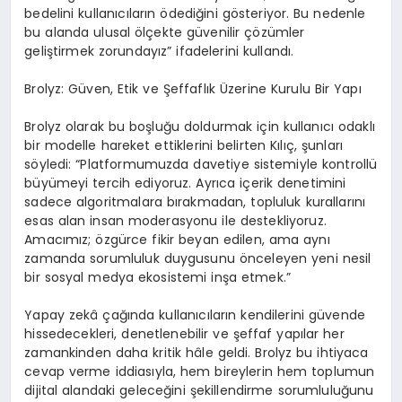
bedelini kullan
ı
c
ı
lar
ı
n
ö
dedi
ğ
ini g
ö
steriyor. Bu nedenle
bu alanda ulusal
ö
l
ç
ekte g
ü
venilir
çö
z
ü
mler
geli
ş
tirmek zorunday
ı
z
”
ifadelerini kulland
ı
.
Brolyz: G
ü
ven, Etik ve
Ş
effafl
ı
k
Ü
zerine Kurulu Bir Yap
ı
Brolyz olarak bu bo
ş
lu
ğ
u doldurmak i
ç
in kullan
ı
c
ı
odakl
ı
bir modelle hareket ettiklerini belirten K
ı
l
ıç
,
ş
unlar
ı
s
ö
yledi:
“
Platformumuzda davetiye sistemiyle kontroll
ü
b
ü
y
ü
meyi tercih ediyoruz. Ayr
ı
ca i
ç
erik denetimini
sadece algoritmalara b
ı
rakmadan, topluluk kurallar
ı
n
ı
esas alan insan moderasyonu ile destekliyoruz.
Amac
ı
m
ı
z;
ö
zg
ü
rce fikir beyan edilen, ama ayn
ı
zamanda sorumluluk duygusunu
ö
nceleyen yeni nesil
bir sosyal medya ekosistemi in
ş
a etmek.
”
Yapay zek
â ç
a
ğı
nda kullan
ı
c
ı
lar
ı
n kendilerini g
ü
vende
hissedecekleri, denetlenebilir ve
ş
effaf yap
ı
lar her
zamankinden daha kritik h
â
le geldi. Brolyz bu ihtiyaca
cevap verme iddias
ı
yla, hem bireylerin hem toplumun
dijital alandaki gelece
ğ
ini
ş
ekillendirme sorumlulu
ğ
unu