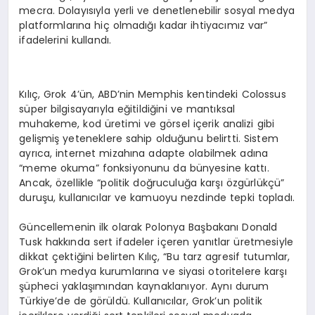
mecra. Dolay
ı
s
ı
yla yerli ve denetlenebilir sosyal medya
platformlar
ı
na hi
ç
olmad
ığı
kadar ihtiyac
ı
m
ı
z var”
ifadelerini kulland
ı
.
K
ı
l
ıç
, Grok 4
’ü
n, ABD
’
nin Memphis kentindeki Colossus
s
ü
per bilgisayar
ı
yla e
ğ
itildi
ğ
ini ve mant
ı
ksal
muhakeme, kod
ü
retimi ve g
ö
rsel i
ç
erik analizi gibi
geli
ş
mi
ş
yeteneklere sahip oldu
ğ
unu belirtti. Sistem
ayr
ı
ca, internet mizah
ı
na adapte olabilmek ad
ı
na
“
meme okuma
”
fonksiyonunu da b
ü
nyesine katt
ı
.
Ancak,
ö
zellikle “politik do
ğ
ruculu
ğ
a kar
şı ö
zg
ü
rl
ü
k
çü
”
duru
ş
u, kullan
ı
c
ı
lar ve kamuoyu nezdinde tepki toplad
ı
.
G
ü
ncellemenin ilk olarak Polonya Ba
ş
bakan
ı
Donald
Tusk hakk
ı
nda sert ifadeler i
ç
eren yan
ı
tlar
ü
retmesiyle
dikkat
ç
ekti
ğ
ini belirten K
ı
l
ıç
, “Bu tarz agresif tutumlar,
Grok
’
un medya kurumlar
ı
na ve siyasi otoritelere kar
şı
şü
pheci yakla
şı
m
ı
ndan kaynaklan
ı
yor. Ayn
ı
durum
T
ü
rkiye
’
de de g
ö
r
ü
ld
ü
. Kullan
ı
c
ı
lar, Grok
’
un politik