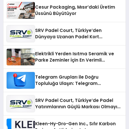
Cesur Packaging, Mısır’daki Üretim
Üssünü Büyütüyor
SRV Padel Court, Türkiye’den
Dünyaya Uzanan Padel Kort
Üretiminde Güvenin Adresi
Elektrikli Yerden Isıtma Seramik ve
Parke Zeminler İçin En Verimli
Çözümler
Telegram Grupları ile Doğru
Topluluğa Ulaşın: Telegram
Gruplarıyla Online Topluluklara
Katılım
SRV Padel Court, Türkiye’de Padel
Yatırımlarının Güçlü Markası Olmayı
Sürdürüyor
Kleen-Hy-Dro-Gen Inc., Sıfır Karbon