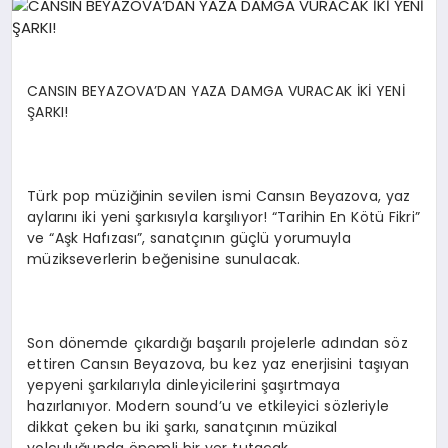
EKONOMI
EĞITIM
CANSIN BEYAZOVA’DAN YAZA DAMGA VURACAK İKİ YENİ
SIYASET
ŞARKI!
Türk pop müziğinin sevilen ismi Cansın Beyazova, yaz
aylarını iki yeni şarkısıyla karşılıyor! “Tarihin En Kötü Fikri”
ve “Aşk Hafızası”, sanatçının güçlü yorumuyla
müzikseverlerin beğenisine sunulacak.
Son dönemde çıkardığı başarılı projelerle adından söz
ettiren Cansın Beyazova, bu kez yaz enerjisini taşıyan
yepyeni şarkılarıyla dinleyicilerini şaşırtmaya
hazırlanıyor. Modern sound’u ve etkileyici sözleriyle
dikkat çeken bu iki şarkı, sanatçının müzikal