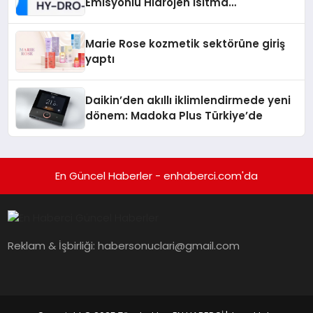
Emisyonlu Hidrojen Isıtma
Teknolojisinde ISO ve TSSA
Düzenleyici Onaylarını Aldı
Marie Rose kozmetik sektörüne giriş
yaptı
Daikin’den akıllı iklimlendirmede yeni
dönem: Madoka Plus Türkiye’de
En Güncel Haberler - enhaberci.com'da
Reklam & İşbirliği:
habersonuclari@gmail.com