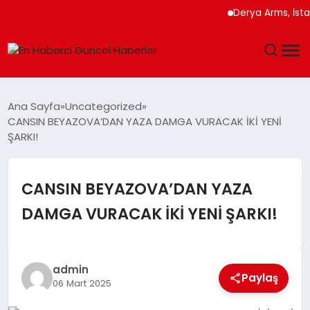
Derya Arms, İstanbul 
GÜNDEM
Ana Sayfa
Uncategorized
CANSIN BEYAZOVA’DAN YAZA DAMGA VURACAK İKİ YENİ
SPOR
ŞARKI!
SAĞLIK
CANSIN BEYAZOVA’DAN YAZA
TEKNOLOJI
DAMGA VURACAK İKİ YENİ ŞARKI!
MAGAZIN
admin
DÜNYA
Paylaş
06 Mart 2025