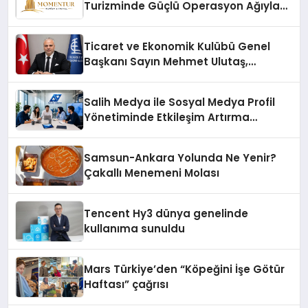
Turizminde Güçlü Operasyon Ağıyla
Fark Yaratıyor
Ticaret ve Ekonomik Kulübü Genel
Başkanı Sayın Mehmet Ulutaş,
ekonomiye dair yaptığı açıklamada
şunları kaydetti:
Salih Medya ile Sosyal Medya Profil
Yönetiminde Etkileşim Artırma
Yöntemleri
Samsun-Ankara Yolunda Ne Yenir?
Çakallı Menemeni Molası
Tencent Hy3 dünya genelinde
kullanıma sunuldu
Mars Türkiye’den “Köpeğini İşe Götür
Haftası” çağrısı