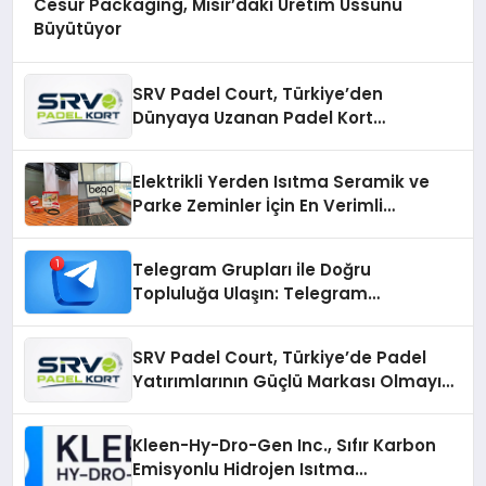
Cesur Packaging, Mısır’daki Üretim Üssünü
Büyütüyor
SRV Padel Court, Türkiye’den
Dünyaya Uzanan Padel Kort
Üretiminde Güvenin Adresi
Elektrikli Yerden Isıtma Seramik ve
Parke Zeminler İçin En Verimli
Çözümler
Telegram Grupları ile Doğru
Topluluğa Ulaşın: Telegram
Gruplarıyla Online Topluluklara
Katılım
SRV Padel Court, Türkiye’de Padel
Yatırımlarının Güçlü Markası Olmayı
Sürdürüyor
Kleen-Hy-Dro-Gen Inc., Sıfır Karbon
Emisyonlu Hidrojen Isıtma