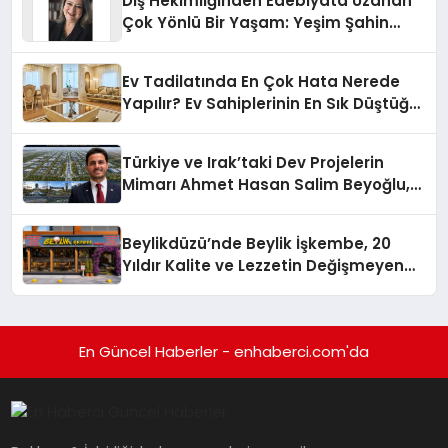
Diş Hekimliğinden Edebiyata Uzanan
Çok Yönlü Bir Yaşam: Yeşim Şahin
Yaman
Ev Tadilatında En Çok Hata Nerede
Yapılır? Ev Sahiplerinin En Sık Düştüğü
15 Yanlış
Türkiye ve Irak’taki Dev Projelerin
Mimarı Ahmet Hasan Salim Beyoğlu,
10 Milyon Metrekarelik “Al Yusuf
Holding Industrial City” Projesini
Beylikdüzü’nde Beylik İşkembe, 20
Hayata Geçirecek
Yıldır Kalite ve Lezzetin Değişmeyen
Adresi
En Güncel Haberler - enhaberci.com'da