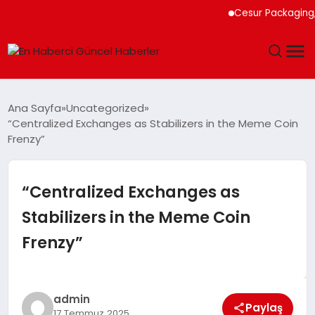
Cesur Packaging, Mısı
GÜNDEM
Ana Sayfa
Uncategorized
“Centralized Exchanges as Stabilizers in the Meme Coin
SPOR
Frenzy”
SAĞLIK
“Centralized Exchanges as
TEKNOLOJI
Stabilizers in the Meme Coin
Frenzy”
MAGAZIN
DÜNYA
admin
Paylaş
17 Temmuz 2025