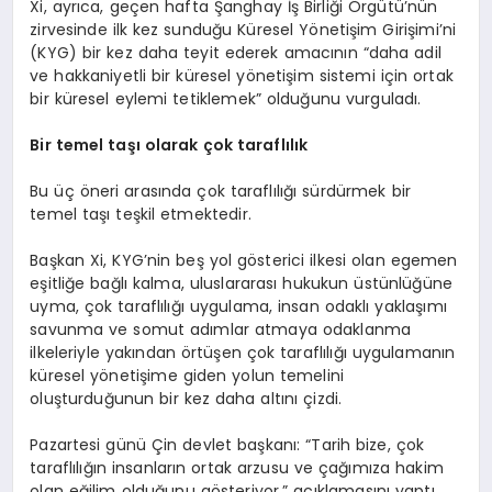
Xi, ayrıca, geçen hafta Şanghay İş Birliği Örgütü’nün
zirvesinde ilk kez sunduğu Küresel Yönetişim Girişimi’ni
(KYG) bir kez daha teyit ederek amacının “daha adil
ve hakkaniyetli bir küresel yönetişim sistemi için ortak
bir küresel eylemi tetiklemek” olduğunu vurguladı.
Bir temel taşı olarak çok taraflılık
Bu üç öneri arasında çok taraflılığı sürdürmek bir
temel taşı teşkil etmektedir.
Başkan Xi, KYG’nin beş yol gösterici ilkesi olan egemen
eşitliğe bağlı kalma, uluslararası hukukun üstünlüğüne
uyma, çok taraflılığı uygulama, insan odaklı yaklaşımı
savunma ve somut adımlar atmaya odaklanma
ilkeleriyle yakından örtüşen çok taraflılığı uygulamanın
küresel yönetişime giden yolun temelini
oluşturduğunun bir kez daha altını çizdi.
Pazartesi günü Çin devlet başkanı: “Tarih bize, çok
taraflılığın insanların ortak arzusu ve çağımıza hakim
olan eğilim olduğunu gösteriyor.” açıklamasını yaptı.