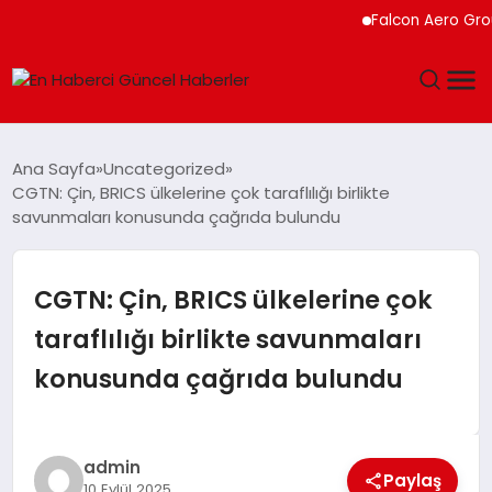
Falcon Aero Group, Kür
GÜNDEM
Ana Sayfa
Uncategorized
CGTN: Çin, BRICS ülkelerine çok taraflılığı birlikte
SPOR
savunmaları konusunda çağrıda bulundu
SAĞLIK
CGTN: Çin, BRICS ülkelerine çok
TEKNOLOJI
taraflılığı birlikte savunmaları
konusunda çağrıda bulundu
MAGAZIN
DÜNYA
admin
Paylaş
10 Eylül 2025