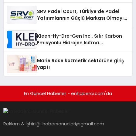
Gruplarıyla Online Topluluklara
Katılım
SRV Padel Court, Türkiye’de Padel
Yatırımlarının Güçlü Markası Olmayı
Sürdürüyor
Kleen-Hy-Dro-Gen Inc., Sıfır Karbon
Emisyonlu Hidrojen Isıtma
Teknolojisinde ISO ve TSSA
Düzenleyici Onaylarını Aldı
Marie Rose kozmetik sektörüne giriş
yaptı
En Güncel Haberler - enhaberci.com'da
Reklam & İşbirliği:
habersonuclari@gmail.com