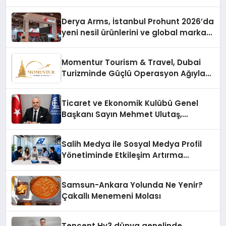
Derya Arms, İstanbul Prohunt 2026’da
yeni nesil ürünlerini ve global marka
vizyonunu sergiledi
Momentur Tourism & Travel, Dubai
Turizminde Güçlü Operasyon Ağıyla
Fark Yaratıyor
Ticaret ve Ekonomik Kulübü Genel
Başkanı Sayın Mehmet Ulutaş,
ekonomiye dair yaptığı açıklamada
şunları kaydetti:
Salih Medya ile Sosyal Medya Profil
Yönetiminde Etkileşim Artırma
Yöntemleri
Samsun-Ankara Yolunda Ne Yenir?
Çakallı Menemeni Molası
Tencent Hy3 dünya genelinde