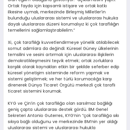
Ortak fayda için kapsamlı istişare ve ortak katkı
ilkesine uymalı, merkezinde Birleşmiş Milletler’in
bulunduğu uluslararası sistemi ve uluslararası hukuka
dayalı uluslararası düzeni korumalıyız ki çok taraflılığın
temellerini sağlamlaştırabilelim.”
Xi, çok taraflılığı kuvvetlendirmeye yönelik atılabilecek
somut adımlara da değindi: Küresel Güney ülkelerinin
temsilini ve sesini artırmak için uluslararası ilişkilerin
demokratikleşmesini teşvik etmek; ortak zorluklara
karşılık olarak kaynakları etkin bir şekilde seferber edip
küresel yönetişim sisteminde reform yapmak ve
sistemi geliştirmek; ve her türlü korumacılığa karşı
direnerek Dünya Ticaret Örgütü merkezli çok taraflı
ticaret sistemini korumak.
KYG ve Çin’in çok taraflılığa olan sarsılmaz bağlılığı
geniş çapta uluslararası destek gördü. BM Genel
Sekreteri Antonio Guterres, KYG’nin “çok taraflılığa sıkı
sıkıya bağlı olduğunu ve merkezinde BM’nin yer aldığı
uluslararası sistemi ve uluslararası hukukla