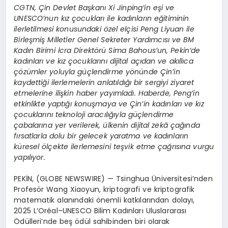
CGTN, Çin Devlet Başkanı Xi Jinping’in eşi ve
UNESCO’nun kız çocukları ile kadınların eğitiminin
ilerletilmesi konusundaki özel elçisi Peng Liyuan ile
Birleşmiş Milletler Genel Sekreter Yardımcısı ve BM
Kadın Birimi İcra Direktörü Sima Bahous’un, Pekin’de
kadınları ve kız çocuklarını dijital açıdan ve akıllıca
çözümler yoluyla güçlendirme yönünde Çin’in
kaydettiği ilerlemelerin anlatıldığı bir sergiyi ziyaret
etmelerine ilişkin haber yayımladı. Haberde, Peng’in
etkinlikte yaptığı konuşmaya ve Çin’in kadınları ve kız
çocuklarını teknoloji aracılığıyla güçlendirme
çabalarına yer verilerek, ülkenin dijital zekâ çağında
fırsatlarla dolu bir gelecek yaratma ve kadınların
küresel ölçekte ilerlemesini teşvik etme çağrısına vurgu
yapılıyor.
PEKİN, (GLOBE NEWSWIRE) — Tsinghua Üniversitesi’nden
Profesör Wang Xiaoyun, kriptografi ve kriptografik
matematik alanındaki önemli katkılarından dolayı,
2025 L’Oréal–UNESCO Bilim Kadınları Uluslararası
Ödülleri’nde beş ödül sahibinden biri olarak