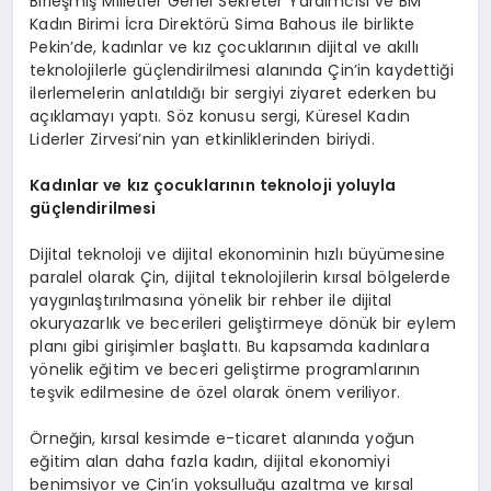
Birleşmiş Milletler Genel Sekreter Yardımcısı ve BM
Kadın Birimi İcra Direktörü Sima Bahous ile birlikte
Pekin’de, kadınlar ve kız çocuklarının dijital ve akıllı
teknolojilerle güçlendirilmesi alanında Çin’in kaydettiği
ilerlemelerin anlatıldığı bir sergiyi ziyaret ederken bu
açıklamayı yaptı. Söz konusu sergi, Küresel Kadın
Liderler Zirvesi’nin yan etkinliklerinden biriydi.
Kadınlar ve kız çocuklarının teknoloji yoluyla
güçlendirilmesi
Dijital teknoloji ve dijital ekonominin hızlı büyümesine
paralel olarak Çin, dijital teknolojilerin kırsal bölgelerde
yaygınlaştırılmasına yönelik bir rehber ile dijital
okuryazarlık ve becerileri geliştirmeye dönük bir eylem
planı gibi girişimler başlattı. Bu kapsamda kadınlara
yönelik eğitim ve beceri geliştirme programlarının
teşvik edilmesine de özel olarak önem veriliyor.
Örneğin, kırsal kesimde e-ticaret alanında yoğun
eğitim alan daha fazla kadın, dijital ekonomiyi
benimsiyor ve Çin’in yoksulluğu azaltma ve kırsal