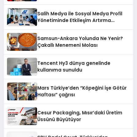
ekonomiye dair yaptığı açıklamada
şunları kaydetti:
Salih Medya ile Sosyal Medya Profil
Yönetiminde Etkileşim Artırma
Yöntemleri
Samsun-Ankara Yolunda Ne Yenir?
Çakallı Menemeni Molası
Tencent Hy3 dünya genelinde
kullanıma sunuldu
Mars Türkiye’den “Köpeğini İşe Götür
Haftası” çağrısı
Cesur Packaging, Mısır’daki Üretim
Üssünü Büyütüyor