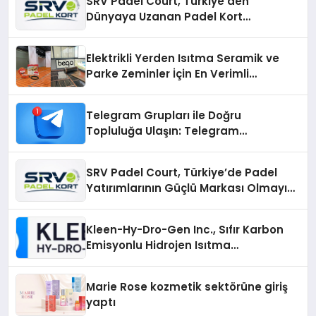
SRV Padel Court, Türkiye’den
Dünyaya Uzanan Padel Kort
Üretiminde Güvenin Adresi
Elektrikli Yerden Isıtma Seramik ve
Parke Zeminler İçin En Verimli
Çözümler
Telegram Grupları ile Doğru
Topluluğa Ulaşın: Telegram
Gruplarıyla Online Topluluklara
Katılım
SRV Padel Court, Türkiye’de Padel
Yatırımlarının Güçlü Markası Olmayı
Sürdürüyor
Kleen-Hy-Dro-Gen Inc., Sıfır Karbon
Emisyonlu Hidrojen Isıtma
Teknolojisinde ISO ve TSSA
Düzenleyici Onaylarını Aldı
Marie Rose kozmetik sektörüne giriş
yaptı