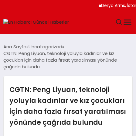
Derya Arms, İstanbul Pr
GÜNDEM
Ana Sayfa
Uncategorized
CGTN: Peng Liyuan, teknoloji yoluyla kadınlar ve kız
SPOR
çocukları için daha fazla fırsat yaratılması yönünde
çağrıda bulundu
SAĞLIK
CGTN: Peng Liyuan, teknoloji
TEKNOLOJI
yoluyla kadınlar ve kız çocukları
MAGAZIN
için daha fazla fırsat yaratılması
DÜNYA
yönünde çağrıda bulundu