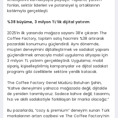
fonları, sektör liderleri ve potansiyel iş ortaklarının
katılımıyla gerçekleşti.
%38 büyü
me, 3 milyon TL
’lik dijital yatırım
2025’in ilk yarısında mağaza sayısını 38’e çıkaran The
Coffee Factory, toplam satış hacmini %38 artırarak
pazardaki konumunu güçlendirdi. Aynı dönemde,
müşteri deneyimini dijitalleştirmek ve sadakat yapısını
güçlendirmek amacıyla mobil uygulama altyapısı için
3 milyon TL yatırım gerçekleştirdi. Uygulama; mobil
sipariş, kişiselleştirilmiş kampanyalar ve dijital sadakat
programı gibi özelliklerle sektöre yenilik katacak.
The Coffee Factory Genel Müdürü Batuhan Şahin,
“Kahve deneyimini yalnızca mağazada değil, dijitalde
de yeniden tanımlıyoruz. Sadece kahve değil; tasarımı,
hızı ve akıllı sadakatiyle farklılaşan bir marka olacağız.”
Bu pazarlarda, “cozy & premium” deneyim sunan Türk
markalarının artan cazibesi ve The Coffee Factory’nin