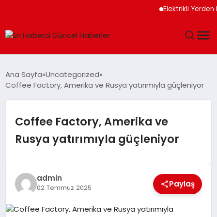
Elektrikli Yerden Isı
GÜNDEM
Ana Sayfa
Uncategorized
Coffee Factory, Amerika ve Rusya yatırımıyla güçleniyor
SPOR
SAĞLIK
Coffee Factory, Amerika ve
Rusya yatırımıyla güçleniyor
TEKNOLOJI
MAGAZIN
admin
Paylaş
02 Temmuz 2025
DÜNYA