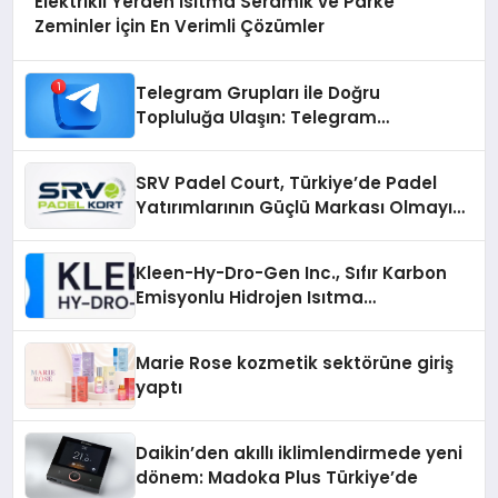
Elektrikli Yerden Isıtma Seramik ve Parke
Zeminler İçin En Verimli Çözümler
Telegram Grupları ile Doğru
Topluluğa Ulaşın: Telegram
Gruplarıyla Online Topluluklara
Katılım
SRV Padel Court, Türkiye’de Padel
Yatırımlarının Güçlü Markası Olmayı
Sürdürüyor
Kleen-Hy-Dro-Gen Inc., Sıfır Karbon
Emisyonlu Hidrojen Isıtma
Teknolojisinde ISO ve TSSA
Düzenleyici Onaylarını Aldı
Marie Rose kozmetik sektörüne giriş
yaptı
Daikin’den akıllı iklimlendirmede yeni
dönem: Madoka Plus Türkiye’de