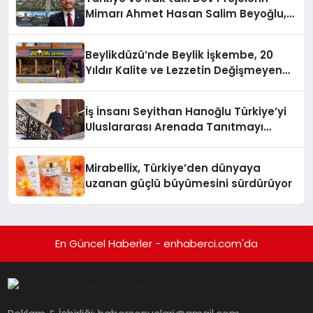
Mimarı Ahmet Hasan Salim Beyoğlu,
10 Milyon Metrekarelik “Al Yusuf
Holding Industrial City” Projesini
Beylikdüzü’nde Beylik İşkembe, 20
Hayata Geçirecek
Yıldır Kalite ve Lezzetin Değişmeyen
Adresi
İş İnsanı Seyithan Hanoğlu Türkiye’yi
Uluslararası Arenada Tanıtmayı
Hedefliyor
Mirabellix, Türkiye’den dünyaya
uzanan güçlü büyümesini sürdürüyor
En Güncel Haberler - enhaberci.com'da