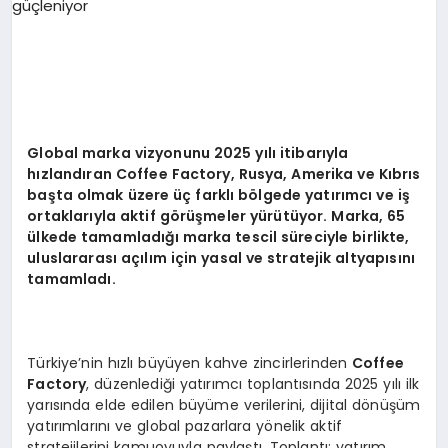
EKONOMI
EĞITIM
SIYASET
Global marka vizyonunu 2025 yılı itibarıyla
hızlandıran Coffee Factory, Rusya, Amerika ve Kıbrı
s
başta olmak üzere üç farklı b
ölgede yatırımcı ve iş
ortaklarıyla aktif g
örüşmeler yürütüyor. Marka, 65
ülkede tamamladığı marka tescil süreciyle birlikte,
uluslararası açılım için yasal ve stratejik altyapısını
tamamladı.
Türkiye’nin hızlı büyüyen kahve zincirlerinden
Coffee
Factory
, düzenlediği yatırımcı toplantısında 2025 yılı ilk
yarısında elde edilen büyüme verilerini, dijital dönüşüm
yatırımlarını ve global pazarlara yönelik aktif
stratejilerini kamuoyuyla paylaştı. Toplantı; yatırım