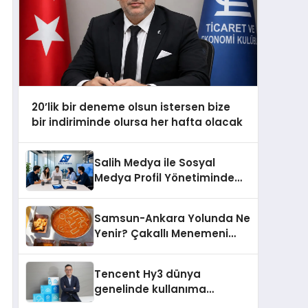
20’lik bir deneme olsun istersen bize
bir indiriminde olursa her hafta olacak
Salih Medya ile Sosyal
Medya Profil Yönetiminde
Etkileşim Artırma Yöntemleri
Samsun-Ankara Yolunda Ne
Yenir? Çakallı Menemeni
Molası
Tencent Hy3 dünya
genelinde kullanıma
sunuldu