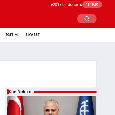
20’lik bir deneme olsun istersen bize bi
13:15:51
EĞITIM
SIYASET
Son Dakika