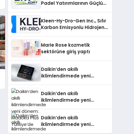
Padel Yatırımlarının Güçlü
Markası Olmayı Sürdürüyor
Kleen-Hy-Dro-Gen Inc., Sıfır
Karbon Emisyonlu Hidrojen
Isıtma Teknolojisinde ISO ve
TSSA Düzenleyici Onaylarını
Marie Rose kozmetik
Aldı
sektörüne giriş yaptı
Daikin’den akıllı
iklimlendirmede yeni
dönem: Madoka Plus
Türkiye’de
Daikin’den akıllı
iklimlendirmede yeni
dönem: Madoka Plus
Türkiye’de
Daikin’den akıllı
iklimlendirmede yeni
dönem: Madoka Plus