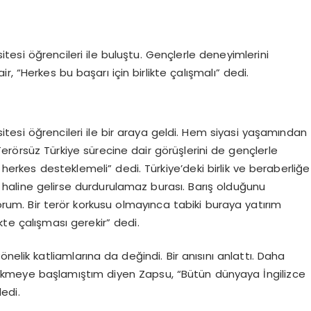
tesi öğrencileri ile buluştu. Gençlerle deneyimlerini
, “Herkes bu başarı için birlikte çalışmalı” dedi.
itesi öğrencileri ile bir araya geldi. Hem siyasi yaşamından
erörsüz Türkiye sürecine dair görüşlerini de gençlerle
 herkes desteklemeli” dedi. Türkiye’deki birlik ve beraberliğe
 haline gelirse durdurulamaz burası. Barış olduğunu
um. Bir terör korkusu olmayınca tabiki buraya yatırım
kte çalışması gerekir” dedi.
nelik katliamlarına da değindi. Bir anısını anlattı. Daha
meye başlamıştım diyen Zapsu, “Bütün dünyaya İngilizce
edi.