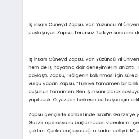
İş insanı Cüneyd Zapsu, Van Yüzüncü Yıl Üniversi
paylaşayan Zapsu, Terörsüz Türkiye sürecine dair
İş insanı Cüneyd Zapsu, Van Yüzüncü Yıl Ünivers
hem de iş hayatına dair deneyimlerini anlattı. T
paylaştı. Zapsu, “Bölgenin kalkınması için süreci
vurgu yapan Zapsu, “Türkiye tamamen bir birlik
düşünün tamamen. Ben iş insanı olarak söylüyor
yapılacak. O yüzden herkesin bu başarı için birli
Zapsu gençlerle sohbetinde İsrail’in Gazze’ye yö
Gazze operasyonu başlamadan videolarımı çek
çektim. Çünkü başlayacağı o kadar belliydi ki” d