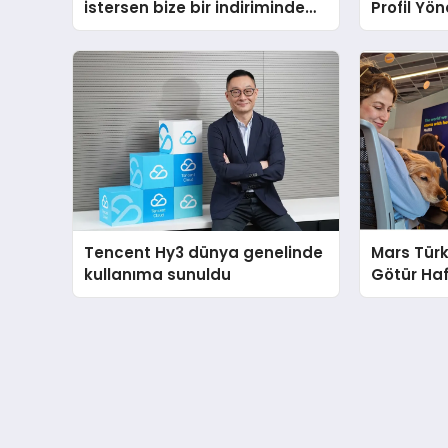
istersen bize bir indiriminde
Profil Yö
olursa her hafta olacak
Artırma Y
Tencent Hy3 dünya genelinde
Mars Türk
kullanıma sunuldu
Götür Haf