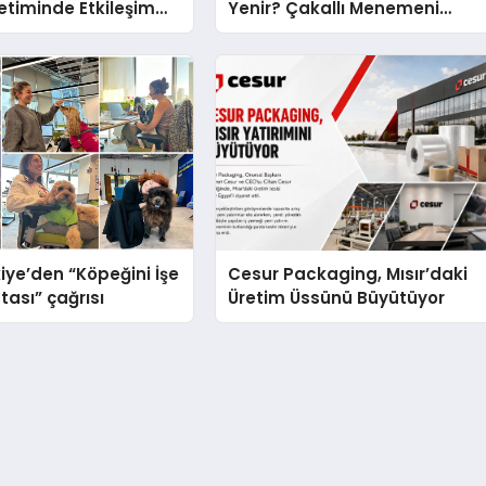
netiminde Etkileşim
Yenir? Çakallı Menemeni
öntemleri
Molası
iye’den “Köpeğini İşe
Cesur Packaging, Mısır’daki
tası” çağrısı
Üretim Üssünü Büyütüyor