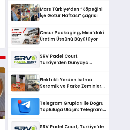
Mars Türkiye’den “Köpeğini
İşe Götür Haftası” çağrısı
Cesur Packaging, Mısır’daki
Üretim Üssünü Büyütüyor
SRV Padel Court,
Türkiye’den Dünyaya
Uzanan Padel Kort
Üretiminde Güvenin Adresi
Elektrikli Yerden Isıtma
Seramik ve Parke Zeminler
İçin En Verimli Çözümler
Telegram Grupları ile Doğru
Topluluğa Ulaşın: Telegram
Gruplarıyla Online
Topluluklara Katılım
SRV Padel Court, Türkiye’de